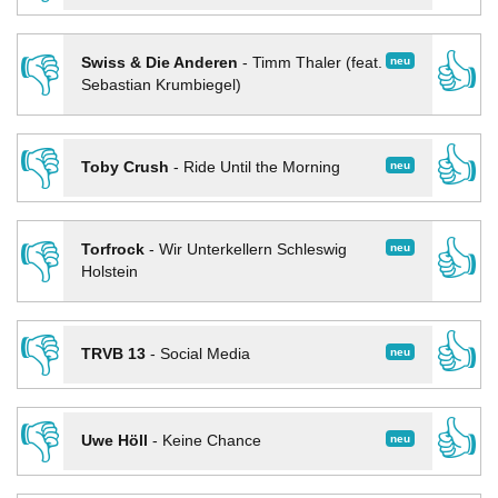
👎
👍
neu
Swiss & Die Anderen
-
Timm Thaler (feat.
Sebastian Krumbiegel)
👎
👍
neu
Toby Crush
-
Ride Until the Morning
👎
👍
neu
Torfrock
-
Wir Unterkellern Schleswig
Holstein
👎
👍
neu
TRVB 13
-
Social Media
👎
👍
neu
Uwe Höll
-
Keine Chance