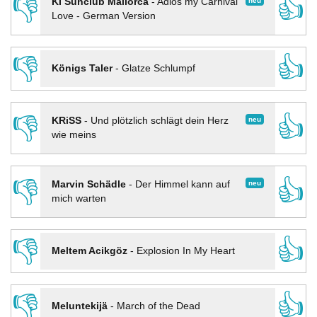
👎
👍
neu
KI Sunclub Mallorca
-
Adios my Carnival
Love - German Version
👎
👍
Königs Taler
-
Glatze Schlumpf
👎
👍
neu
KRiSS
-
Und plötzlich schlägt dein Herz
wie meins
👎
👍
neu
Marvin Schädle
-
Der Himmel kann auf
mich warten
👎
👍
Meltem Acikgöz
-
Explosion In My Heart
👎
👍
Meluntekijä
-
March of the Dead