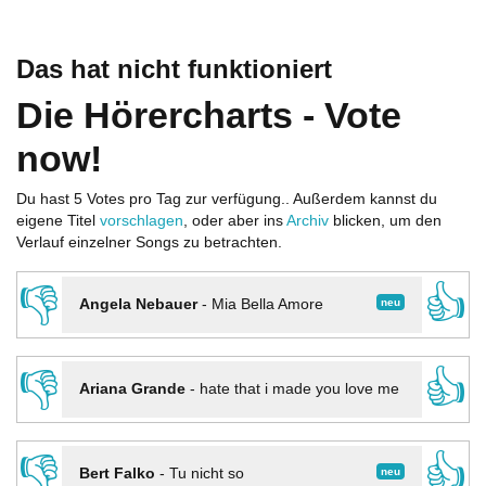
Das hat nicht funktioniert
Die Hörercharts - Vote
now!
Du hast 5 Votes pro Tag zur verfügung.. Außerdem kannst du
eigene Titel
vorschlagen
, oder aber ins
Archiv
blicken, um den
Verlauf einzelner Songs zu betrachten.
👎
👍
neu
Angela Nebauer
-
Mia Bella Amore
👎
👍
Ariana Grande
-
hate that i made you love me
👎
👍
neu
Bert Falko
-
Tu nicht so