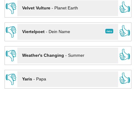
👎
👍
Velvet Vulture
-
Planet Earth
👎
👍
neu
Viertelpoet
-
Dein Name
👎
👍
Weather's Changing
-
Summer
👎
👍
Yaris
-
Papa