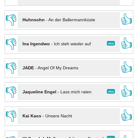
👎
👍
Huhnsohn
-
An der Ballermannküste
👎
👍
neu
Ina Irgendwo
-
Ich steh wieder auf
👎
👍
JADE
-
Angel Of My Dreams
👎
👍
neu
Jaqueline Engel
-
Lass mich raten
👎
👍
Kai Kaos
-
Unsere Nacht