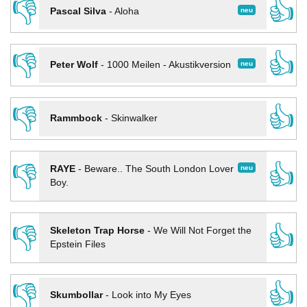
👎
👍
neu
Pascal Silva
-
Aloha
👎
👍
neu
Peter Wolf
-
1000 Meilen - Akustikversion
👎
👍
Rammbock
-
Skinwalker
👎
👍
neu
RAYE
-
Beware.. The South London Lover
Boy.
👎
👍
Skeleton Trap Horse
-
We Will Not Forget the
Epstein Files
👎
👍
Skumbollar
-
Look into My Eyes