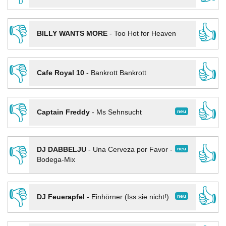
👎
👍
BILLY WANTS MORE
-
Too Hot for Heaven
👎
👍
Cafe Royal 10
-
Bankrott Bankrott
👎
👍
neu
Captain Freddy
-
Ms Sehnsucht
👎
👍
neu
DJ DABBELJU
-
Una Cerveza por Favor -
Bodega-Mix
👎
👍
neu
DJ Feuerapfel
-
Einhörner (Iss sie nicht!)