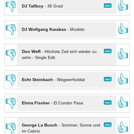
👎
👍
neu
DJ Tallboy
-
36 Grad
👎
👍
DJ Wolfgang Karabas
-
Moskito
👎
👍
neu
Duo WeR
-
Höchste Zeit sich wieder zu
sehn - Single Edit
👎
👍
neu
Echt Steinbach
-
Wegwerfsoldat
👎
👍
neu
Elvira Fischer
-
El Condor Pasa
👎
👍
neu
George La Busch
-
Sommer, Sonne und
im Cabrio