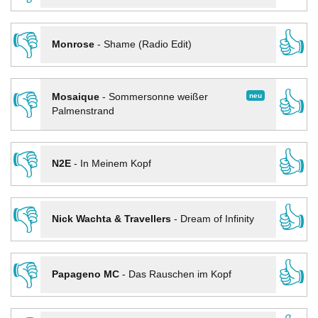
👎
👍
Monrose
-
Shame (Radio Edit)
👎
👍
neu
Mosaique
-
Sommersonne weißer
Palmenstrand
👎
👍
N2E
-
In Meinem Kopf
👎
👍
Nick Wachta & Travellers
-
Dream of Infinity
👎
👍
Papageno MC
-
Das Rauschen im Kopf