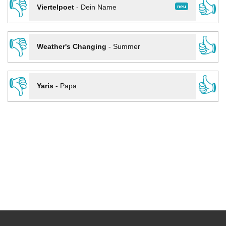
👎
👍
neu
Viertelpoet
-
Dein Name
👎
👍
Weather's Changing
-
Summer
👎
👍
Yaris
-
Papa