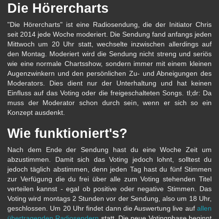
Die Hörercharts
"Die Hörercharts" ist eine Radiosendung, die der Initiator Chris
seit 2014 jede Woche moderiert. Die Sendung fand anfangs jeden
Mittwoch um 20 Uhr statt, wechselte inzwischen allerdings auf
den Montag. Moderiert wird die Sendung nicht streng und seriös
wie eine normale Chartsshow, sondern immer mit einem kleinen
Augenzwinkern und den persönlichen Zu- und Abneigungen des
Moderators. Dies dient nur der Unterhaltung und hat keinen
Einfluss auf das Voting oder die freigeschalteten Songs. tl;dr: Da
muss der Moderator schon durch sein, wenn er sich so ein
Konzept ausdenkt.
Wie funktioniert's?
Nach dem Ende der Sendung hast du eine Woche Zeit um
abzustimmen. Damit sich das Voting jedoch lohnt, solltest du
jedoch täglich abstimmen, denn jeden Tag hast du fünf Stimmen
zur Verfügung die du frei über alle zum Voting stehenden Titel
verteilen kannst - egal ob positive oder negative Stimmen. Das
Voting wird montags 2 Stunden vor der Sendung, also um 18 Uhr,
geschlossen. Um 20 Uhr findet dann die Auswertung live auf
allen
übertragenden Radiosendern
statt. Die neue Votingphase beginnt