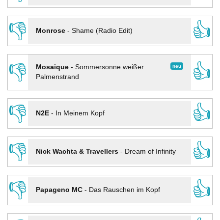
👎
👍
Monrose
-
Shame (Radio Edit)
👎
👍
neu
Mosaique
-
Sommersonne weißer
Palmenstrand
👎
👍
N2E
-
In Meinem Kopf
👎
👍
Nick Wachta & Travellers
-
Dream of Infinity
👎
👍
Papageno MC
-
Das Rauschen im Kopf