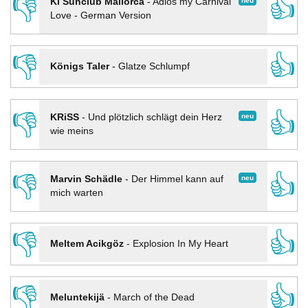
👎
👍
neu
KI Sunclub Mallorca
-
Adios my Carnival
Love - German Version
👎
👍
Königs Taler
-
Glatze Schlumpf
👎
👍
neu
KRiSS
-
Und plötzlich schlägt dein Herz
wie meins
👎
👍
neu
Marvin Schädle
-
Der Himmel kann auf
mich warten
👎
👍
Meltem Acikgöz
-
Explosion In My Heart
👎
👍
Meluntekijä
-
March of the Dead