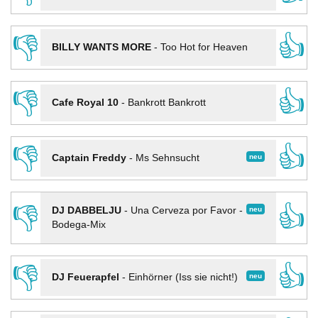
👎
👍
BILLY WANTS MORE
-
Too Hot for Heaven
👎
👍
Cafe Royal 10
-
Bankrott Bankrott
👎
👍
neu
Captain Freddy
-
Ms Sehnsucht
👎
👍
neu
DJ DABBELJU
-
Una Cerveza por Favor -
Bodega-Mix
👎
👍
neu
DJ Feuerapfel
-
Einhörner (Iss sie nicht!)