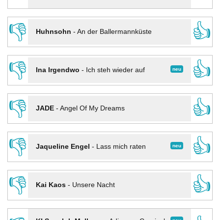
👎
👍
Huhnsohn
-
An der Ballermannküste
👎
👍
neu
Ina Irgendwo
-
Ich steh wieder auf
👎
👍
JADE
-
Angel Of My Dreams
👎
👍
neu
Jaqueline Engel
-
Lass mich raten
👎
👍
Kai Kaos
-
Unsere Nacht