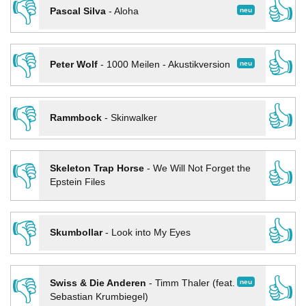
👎
👍
neu
Pascal Silva
-
Aloha
👎
👍
neu
Peter Wolf
-
1000 Meilen - Akustikversion
👎
👍
Rammbock
-
Skinwalker
👎
👍
Skeleton Trap Horse
-
We Will Not Forget the
Epstein Files
👎
👍
Skumbollar
-
Look into My Eyes
👎
👍
neu
Swiss & Die Anderen
-
Timm Thaler (feat.
Sebastian Krumbiegel)