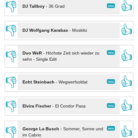
👎
👍
neu
DJ Tallboy
-
36 Grad
👎
👍
DJ Wolfgang Karabas
-
Moskito
👎
👍
neu
Duo WeR
-
Höchste Zeit sich wieder zu
sehn - Single Edit
👎
👍
neu
Echt Steinbach
-
Wegwerfsoldat
👎
👍
neu
Elvira Fischer
-
El Condor Pasa
👎
👍
neu
George La Busch
-
Sommer, Sonne und
im Cabrio