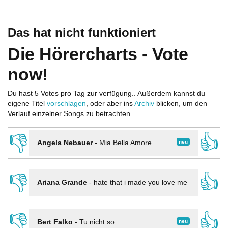
Das hat nicht funktioniert
Die Hörercharts - Vote
now!
Du hast 5 Votes pro Tag zur verfügung.. Außerdem kannst du
eigene Titel
vorschlagen
, oder aber ins
Archiv
blicken, um den
Verlauf einzelner Songs zu betrachten.
👎
👍
neu
Angela Nebauer
-
Mia Bella Amore
👎
👍
Ariana Grande
-
hate that i made you love me
👎
👍
neu
Bert Falko
-
Tu nicht so