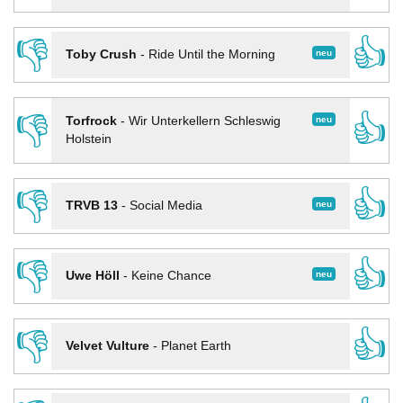
👎
👍
neu
Toby Crush
-
Ride Until the Morning
👎
👍
neu
Torfrock
-
Wir Unterkellern Schleswig
Holstein
👎
👍
neu
TRVB 13
-
Social Media
👎
👍
neu
Uwe Höll
-
Keine Chance
👎
👍
Velvet Vulture
-
Planet Earth