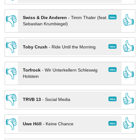
👎
👍
neu
Swiss & Die Anderen
-
Timm Thaler (feat.
Sebastian Krumbiegel)
👎
👍
neu
Toby Crush
-
Ride Until the Morning
👎
👍
neu
Torfrock
-
Wir Unterkellern Schleswig
Holstein
👎
👍
neu
TRVB 13
-
Social Media
👎
👍
neu
Uwe Höll
-
Keine Chance