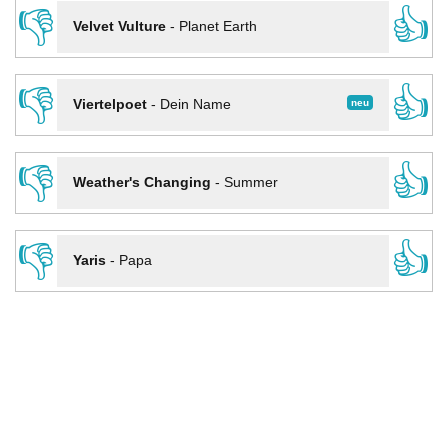
👎
👍
Velvet Vulture
-
Planet Earth
👎
👍
neu
Viertelpoet
-
Dein Name
👎
👍
Weather's Changing
-
Summer
👎
👍
Yaris
-
Papa