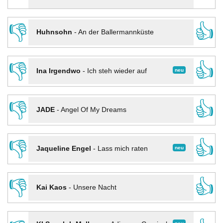
👎
👍
Huhnsohn
-
An der Ballermannküste
👎
👍
neu
Ina Irgendwo
-
Ich steh wieder auf
👎
👍
JADE
-
Angel Of My Dreams
👎
👍
neu
Jaqueline Engel
-
Lass mich raten
👎
👍
Kai Kaos
-
Unsere Nacht