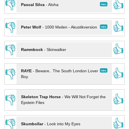
👎
👍
neu
Pascal Silva
-
Aloha
👎
👍
neu
Peter Wolf
-
1000 Meilen - Akustikversion
👎
👍
Rammbock
-
Skinwalker
👎
👍
neu
RAYE
-
Beware.. The South London Lover
Boy.
👎
👍
Skeleton Trap Horse
-
We Will Not Forget the
Epstein Files
👎
👍
Skumbollar
-
Look into My Eyes