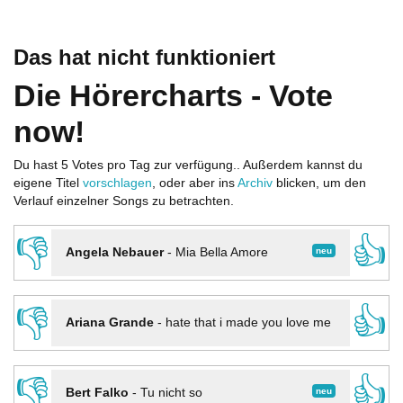
Das hat nicht funktioniert
Die Hörercharts - Vote
now!
Du hast 5 Votes pro Tag zur verfügung.. Außerdem kannst du
eigene Titel
vorschlagen
, oder aber ins
Archiv
blicken, um den
Verlauf einzelner Songs zu betrachten.
👎
👍
neu
Angela Nebauer
-
Mia Bella Amore
👎
👍
Ariana Grande
-
hate that i made you love me
👎
👍
neu
Bert Falko
-
Tu nicht so