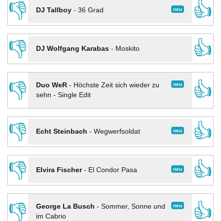
👎
👍
neu
DJ Tallboy
-
36 Grad
👎
👍
DJ Wolfgang Karabas
-
Moskito
👎
👍
neu
Duo WeR
-
Höchste Zeit sich wieder zu
sehn - Single Edit
👎
👍
neu
Echt Steinbach
-
Wegwerfsoldat
👎
👍
neu
Elvira Fischer
-
El Condor Pasa
👎
👍
neu
George La Busch
-
Sommer, Sonne und
im Cabrio