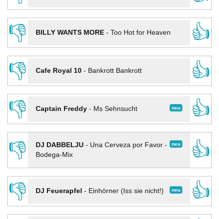
👎
👍
BILLY WANTS MORE
-
Too Hot for Heaven
👎
👍
Cafe Royal 10
-
Bankrott Bankrott
👎
👍
neu
Captain Freddy
-
Ms Sehnsucht
👎
👍
neu
DJ DABBELJU
-
Una Cerveza por Favor -
Bodega-Mix
👎
👍
neu
DJ Feuerapfel
-
Einhörner (Iss sie nicht!)