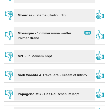
👎
👍
Monrose
-
Shame (Radio Edit)
👎
👍
neu
Mosaique
-
Sommersonne weißer
Palmenstrand
👎
👍
N2E
-
In Meinem Kopf
👎
👍
Nick Wachta & Travellers
-
Dream of Infinity
👎
👍
Papageno MC
-
Das Rauschen im Kopf