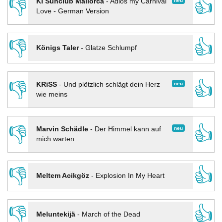
👎
👍
neu
KI Sunclub Mallorca
-
Adios my Carnival
Love - German Version
👎
👍
Königs Taler
-
Glatze Schlumpf
👎
👍
neu
KRiSS
-
Und plötzlich schlägt dein Herz
wie meins
👎
👍
neu
Marvin Schädle
-
Der Himmel kann auf
mich warten
👎
👍
Meltem Acikgöz
-
Explosion In My Heart
👎
👍
Meluntekijä
-
March of the Dead