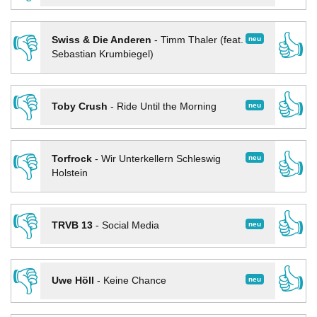
👎
👍
neu
Swiss & Die Anderen
-
Timm Thaler (feat.
Sebastian Krumbiegel)
👎
👍
neu
Toby Crush
-
Ride Until the Morning
👎
👍
neu
Torfrock
-
Wir Unterkellern Schleswig
Holstein
👎
👍
neu
TRVB 13
-
Social Media
👎
👍
neu
Uwe Höll
-
Keine Chance