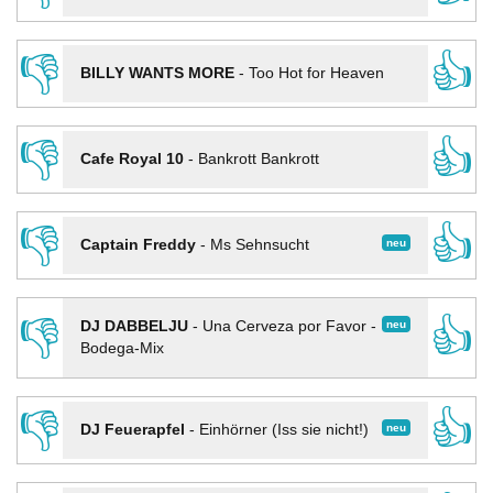
👎
👍
BILLY WANTS MORE
-
Too Hot for Heaven
👎
👍
Cafe Royal 10
-
Bankrott Bankrott
👎
👍
neu
Captain Freddy
-
Ms Sehnsucht
👎
👍
neu
DJ DABBELJU
-
Una Cerveza por Favor -
Bodega-Mix
👎
👍
neu
DJ Feuerapfel
-
Einhörner (Iss sie nicht!)