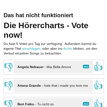
Das hat nicht funktioniert
Die Hörercharts - Vote
now!
Du hast 5 Votes pro Tag zur verfügung.. Außerdem kannst du
eigene Titel
vorschlagen
, oder aber ins
Archiv
blicken, um den
Verlauf einzelner Songs zu betrachten.
👎
👍
neu
Angela Nebauer
-
Mia Bella Amore
👎
👍
Ariana Grande
-
hate that i made you love me
👎
👍
neu
Bert Falko
-
Tu nicht so