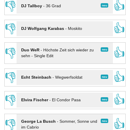
👎
👍
neu
DJ Tallboy
-
36 Grad
👎
👍
DJ Wolfgang Karabas
-
Moskito
👎
👍
neu
Duo WeR
-
Höchste Zeit sich wieder zu
sehn - Single Edit
👎
👍
neu
Echt Steinbach
-
Wegwerfsoldat
👎
👍
neu
Elvira Fischer
-
El Condor Pasa
👎
👍
neu
George La Busch
-
Sommer, Sonne und
im Cabrio