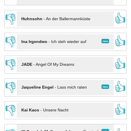
👎
👍
Huhnsohn
-
An der Ballermannküste
👎
👍
neu
Ina Irgendwo
-
Ich steh wieder auf
👎
👍
JADE
-
Angel Of My Dreams
👎
👍
neu
Jaqueline Engel
-
Lass mich raten
👎
👍
Kai Kaos
-
Unsere Nacht