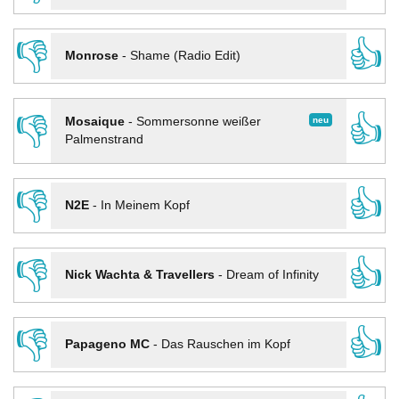
👎
👍
Monrose
-
Shame (Radio Edit)
👎
👍
neu
Mosaique
-
Sommersonne weißer
Palmenstrand
👎
👍
N2E
-
In Meinem Kopf
👎
👍
Nick Wachta & Travellers
-
Dream of Infinity
👎
👍
Papageno MC
-
Das Rauschen im Kopf