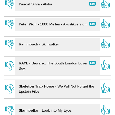
👎
👍
neu
Pascal Silva
-
Aloha
👎
👍
neu
Peter Wolf
-
1000 Meilen - Akustikversion
👎
👍
Rammbock
-
Skinwalker
👎
👍
neu
RAYE
-
Beware.. The South London Lover
Boy.
👎
👍
Skeleton Trap Horse
-
We Will Not Forget the
Epstein Files
👎
👍
Skumbollar
-
Look into My Eyes