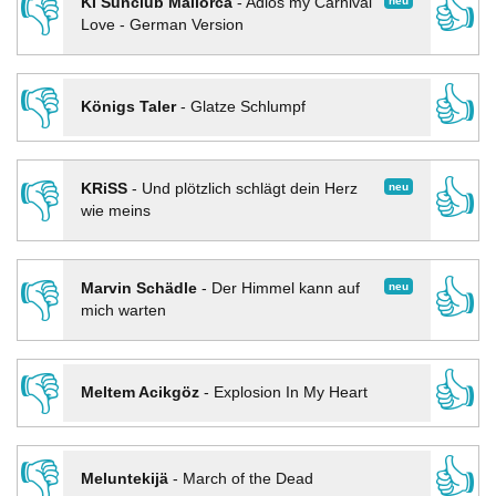
👎
👍
neu
KI Sunclub Mallorca
-
Adios my Carnival
Love - German Version
👎
👍
Königs Taler
-
Glatze Schlumpf
👎
👍
neu
KRiSS
-
Und plötzlich schlägt dein Herz
wie meins
👎
👍
neu
Marvin Schädle
-
Der Himmel kann auf
mich warten
👎
👍
Meltem Acikgöz
-
Explosion In My Heart
👎
👍
Meluntekijä
-
March of the Dead