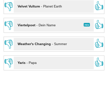
👎
👍
Velvet Vulture
-
Planet Earth
👎
👍
neu
Viertelpoet
-
Dein Name
👎
👍
Weather's Changing
-
Summer
👎
👍
Yaris
-
Papa