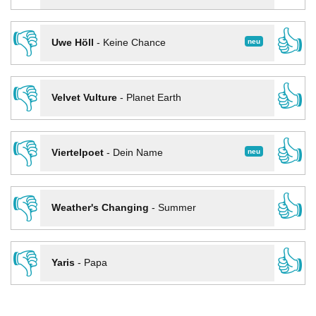
👎
👍
neu
Uwe Höll
-
Keine Chance
👎
👍
Velvet Vulture
-
Planet Earth
👎
👍
neu
Viertelpoet
-
Dein Name
👎
👍
Weather's Changing
-
Summer
👎
👍
Yaris
-
Papa