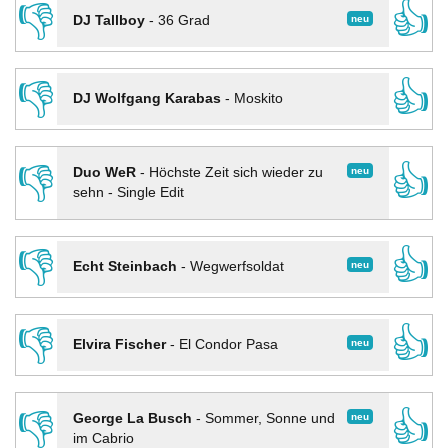
👎
👍
neu
DJ Tallboy
-
36 Grad
👎
👍
DJ Wolfgang Karabas
-
Moskito
👎
👍
neu
Duo WeR
-
Höchste Zeit sich wieder zu
sehn - Single Edit
👎
👍
neu
Echt Steinbach
-
Wegwerfsoldat
👎
👍
neu
Elvira Fischer
-
El Condor Pasa
👎
👍
neu
George La Busch
-
Sommer, Sonne und
im Cabrio