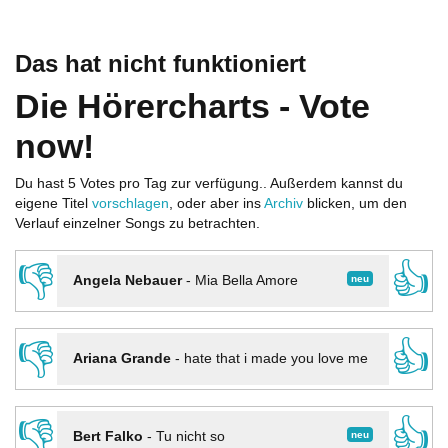
Das hat nicht funktioniert
Die Hörercharts - Vote
now!
Du hast 5 Votes pro Tag zur verfügung.. Außerdem kannst du
eigene Titel
vorschlagen
, oder aber ins
Archiv
blicken, um den
Verlauf einzelner Songs zu betrachten.
👎
👍
neu
Angela Nebauer
-
Mia Bella Amore
👎
👍
Ariana Grande
-
hate that i made you love me
👎
👍
neu
Bert Falko
-
Tu nicht so