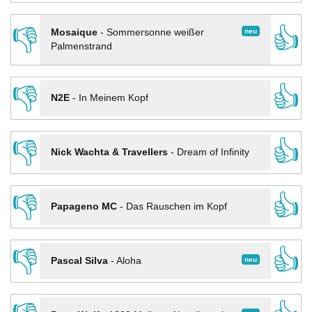
👎
👍
neu
Mosaique
-
Sommersonne weißer
Palmenstrand
👎
👍
N2E
-
In Meinem Kopf
👎
👍
Nick Wachta & Travellers
-
Dream of Infinity
👎
👍
Papageno MC
-
Das Rauschen im Kopf
👎
👍
neu
Pascal Silva
-
Aloha