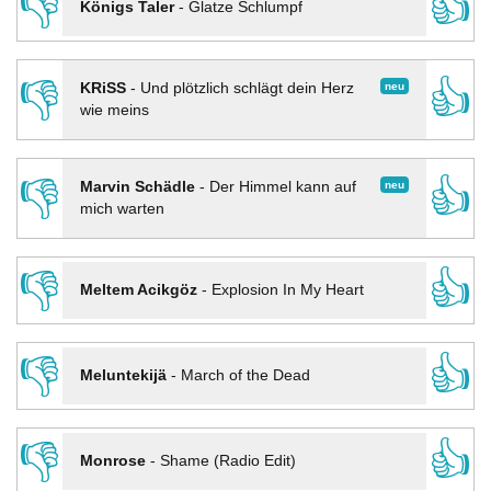
👎
👍
Königs Taler
-
Glatze Schlumpf
👎
👍
neu
KRiSS
-
Und plötzlich schlägt dein Herz
wie meins
👎
👍
neu
Marvin Schädle
-
Der Himmel kann auf
mich warten
👎
👍
Meltem Acikgöz
-
Explosion In My Heart
👎
👍
Meluntekijä
-
March of the Dead
👎
👍
Monrose
-
Shame (Radio Edit)