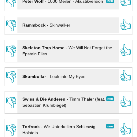
👎
👍
neu
Peter Wolf
-
1000 Meilen - Akustikversion
👎
👍
Rammbock
-
Skinwalker
👎
👍
Skeleton Trap Horse
-
We Will Not Forget the
Epstein Files
👎
👍
Skumbollar
-
Look into My Eyes
👎
👍
neu
Swiss & Die Anderen
-
Timm Thaler (feat.
Sebastian Krumbiegel)
👎
👍
neu
Torfrock
-
Wir Unterkellern Schleswig
Holstein