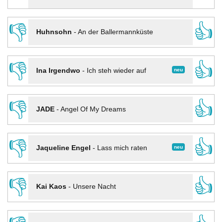
👎
👍
Huhnsohn
-
An der Ballermannküste
👎
👍
neu
Ina Irgendwo
-
Ich steh wieder auf
👎
👍
JADE
-
Angel Of My Dreams
👎
👍
neu
Jaqueline Engel
-
Lass mich raten
👎
👍
Kai Kaos
-
Unsere Nacht