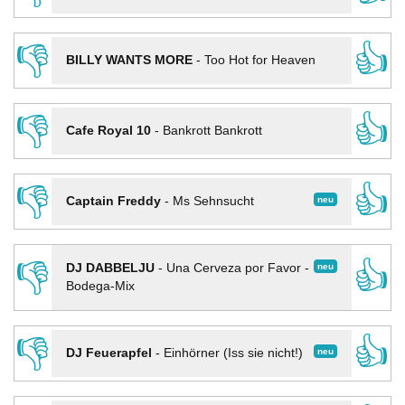
👎
👍
BILLY WANTS MORE
-
Too Hot for Heaven
👎
👍
Cafe Royal 10
-
Bankrott Bankrott
👎
👍
neu
Captain Freddy
-
Ms Sehnsucht
👎
👍
neu
DJ DABBELJU
-
Una Cerveza por Favor -
Bodega-Mix
👎
👍
neu
DJ Feuerapfel
-
Einhörner (Iss sie nicht!)