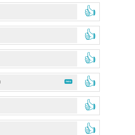
👍
👍
👍
👍
neu
d
👍
👍