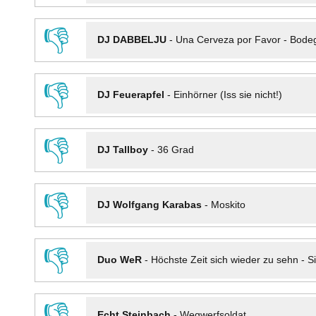
👎
DJ DABBELJU
-
Una Cerveza por Favor - Bode
👎
DJ Feuerapfel
-
Einhörner (Iss sie nicht!)
👎
DJ Tallboy
-
36 Grad
👎
DJ Wolfgang Karabas
-
Moskito
👎
Duo WeR
-
Höchste Zeit sich wieder zu sehn - Si
👎
Echt Steinbach
-
Wegwerfsoldat