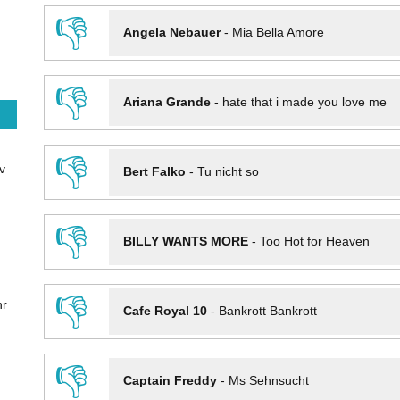
👎
Angela Nebauer
-
Mia Bella Amore
👎
Ariana Grande
-
hate that i made you love me
👎
v
Bert Falko
-
Tu nicht so
👎
BILLY WANTS MORE
-
Too Hot for Heaven
👎
hr
Cafe Royal 10
-
Bankrott Bankrott
👎
Captain Freddy
-
Ms Sehnsucht