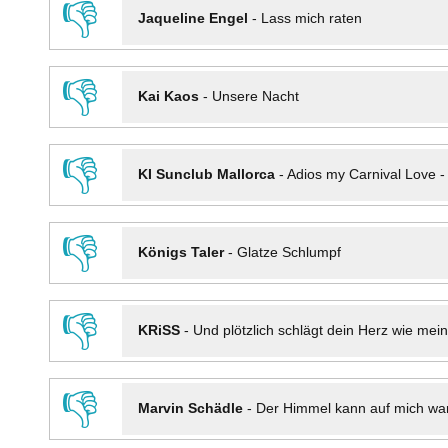
👎
Jaqueline Engel
-
Lass mich raten
👎
Kai Kaos
-
Unsere Nacht
👎
KI Sunclub Mallorca
-
Adios my Carnival Love 
👎
Königs Taler
-
Glatze Schlumpf
👎
KRiSS
-
Und plötzlich schlägt dein Herz wie mei
👎
Marvin Schädle
-
Der Himmel kann auf mich wa