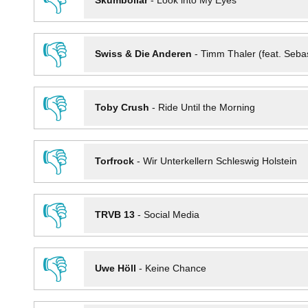
👎
Skumbollar
-
Look into My Eyes
👎
Swiss & Die Anderen
-
Timm Thaler (feat. Seba
👎
Toby Crush
-
Ride Until the Morning
👎
Torfrock
-
Wir Unterkellern Schleswig Holstein
👎
TRVB 13
-
Social Media
👎
Uwe Höll
-
Keine Chance