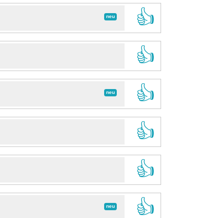
👍
neu
👍
👍
neu
👍
👍
👍
neu