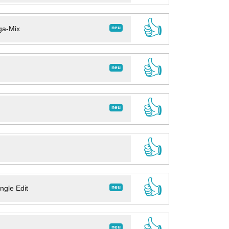
👍
neu
ga-Mix
👍
neu
👍
neu
👍
👍
neu
ngle Edit
👍
neu