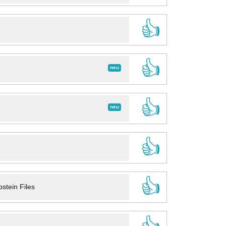
👍
👍
neu
👍
neu
👍
👍
stein Files