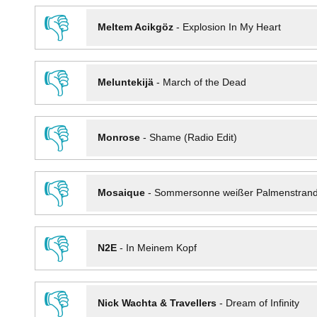
👎
Meltem Acikgöz
-
Explosion In My Heart
👎
Meluntekijä
-
March of the Dead
👎
Monrose
-
Shame (Radio Edit)
👎
Mosaique
-
Sommersonne weißer Palmenstran
👎
N2E
-
In Meinem Kopf
👎
Nick Wachta & Travellers
-
Dream of Infinity