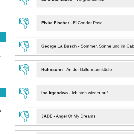
👎
Elvira Fischer
-
El Condor Pasa
👎
George La Busch
-
Sommer, Sonne und im Cab
.
👎
Huhnsohn
-
An der Ballermannküste
👎
Ina Irgendwo
-
Ich steh wieder auf
n
👎
JADE
-
Angel Of My Dreams