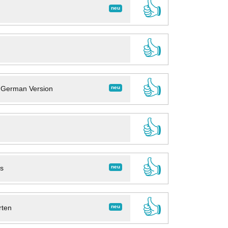
👍
neu
👍
👍
neu
- German Version
👍
👍
neu
ns
👍
neu
rten