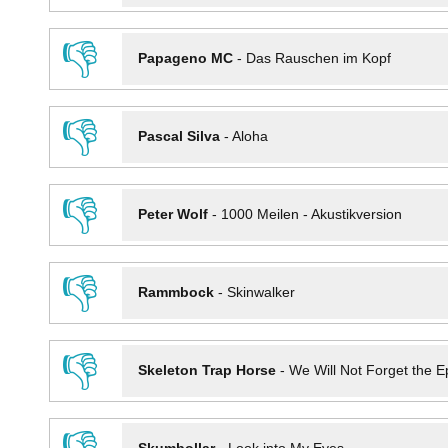
👎
Papageno MC
-
Das Rauschen im Kopf
👎
Pascal Silva
-
Aloha
👎
Peter Wolf
-
1000 Meilen - Akustikversion
👎
Rammbock
-
Skinwalker
👎
Skeleton Trap Horse
-
We Will Not Forget the Ep