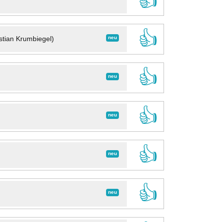
👍
👍
neu
stian Krumbiegel)
👍
neu
👍
neu
👍
neu
👍
neu