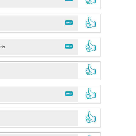
👍
neu
👍
neu
rio
👍
👍
neu
👍