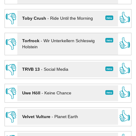
👎
👍
neu
Toby Crush
-
Ride Until the Morning
👎
👍
neu
Torfrock
-
Wir Unterkellern Schleswig
Holstein
👎
👍
neu
TRVB 13
-
Social Media
👎
👍
neu
Uwe Höll
-
Keine Chance
👎
👍
Velvet Vulture
-
Planet Earth