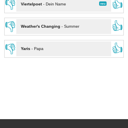
👎
👍
neu
Viertelpoet
-
Dein Name
👎
👍
Weather's Changing
-
Summer
👎
👍
Yaris
-
Papa