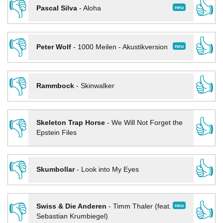
👎
👍
neu
Pascal Silva
-
Aloha
👎
👍
neu
Peter Wolf
-
1000 Meilen - Akustikversion
👎
👍
Rammbock
-
Skinwalker
👎
👍
Skeleton Trap Horse
-
We Will Not Forget the
Epstein Files
👎
👍
Skumbollar
-
Look into My Eyes
👎
👍
neu
Swiss & Die Anderen
-
Timm Thaler (feat.
Sebastian Krumbiegel)