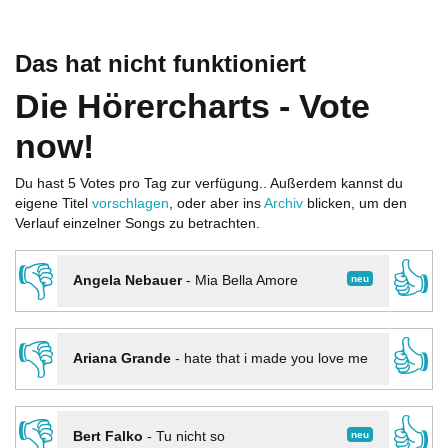
Das hat nicht funktioniert
Die Hörercharts - Vote
now!
Du hast 5 Votes pro Tag zur verfügung.. Außerdem kannst du
eigene Titel
vorschlagen
, oder aber ins
Archiv
blicken, um den
Verlauf einzelner Songs zu betrachten.
👎
👍
neu
Angela Nebauer
-
Mia Bella Amore
👎
👍
Ariana Grande
-
hate that i made you love me
👎
👍
neu
Bert Falko
-
Tu nicht so