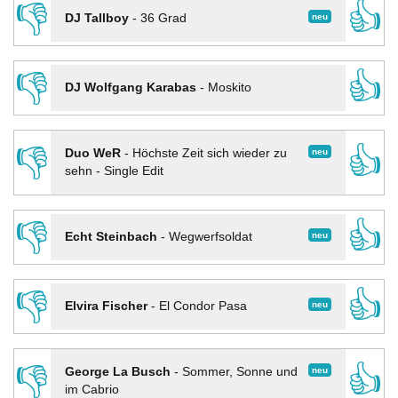
👎
👍
neu
DJ Tallboy
-
36 Grad
👎
👍
DJ Wolfgang Karabas
-
Moskito
👎
👍
neu
Duo WeR
-
Höchste Zeit sich wieder zu
sehn - Single Edit
👎
👍
neu
Echt Steinbach
-
Wegwerfsoldat
👎
👍
neu
Elvira Fischer
-
El Condor Pasa
👎
👍
neu
George La Busch
-
Sommer, Sonne und
im Cabrio