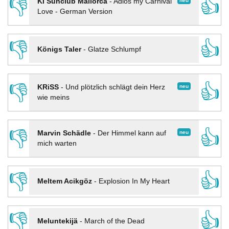
👎
👍
neu
KI Sunclub Mallorca
-
Adios my Carnival
Love - German Version
👎
👍
Königs Taler
-
Glatze Schlumpf
👎
👍
neu
KRiSS
-
Und plötzlich schlägt dein Herz
wie meins
👎
👍
neu
Marvin Schädle
-
Der Himmel kann auf
mich warten
👎
👍
Meltem Acikgöz
-
Explosion In My Heart
👎
👍
Meluntekijä
-
March of the Dead