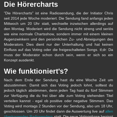
Die Hörercharts
"Die Hörercharts" ist eine Radiosendung, die der Initiator Chris
seit 2014 jede Woche moderiert. Die Sendung fand anfangs jeden
Mittwoch um 20 Uhr statt, wechselte inzwischen allerdings auf
den Montag. Moderiert wird die Sendung nicht streng und seriös
wie eine normale Chartsshow, sondern immer mit einem kleinen
Augenzwinkern und den persönlichen Zu- und Abneigungen des
Moderators. Dies dient nur der Unterhaltung und hat keinen
Einfluss auf das Voting oder die freigeschalteten Songs. tl;dr: Da
muss der Moderator schon durch sein, wenn er sich so ein
Konzept ausdenkt.
Wie funktioniert's?
Nach dem Ende der Sendung hast du eine Woche Zeit um
abzustimmen. Damit sich das Voting jedoch lohnt, solltest du
jedoch täglich abstimmen, denn jeden Tag hast du fünf Stimmen
zur Verfügung die du frei über alle zum Voting stehenden Titel
verteilen kannst - egal ob positive oder negative Stimmen. Das
Voting wird montags 2 Stunden vor der Sendung, also um 18 Uhr,
geschlossen. Um 20 Uhr findet dann die Auswertung live auf
allen
übertragenden Radiosendern
statt. Die neue Votingphase beginnt