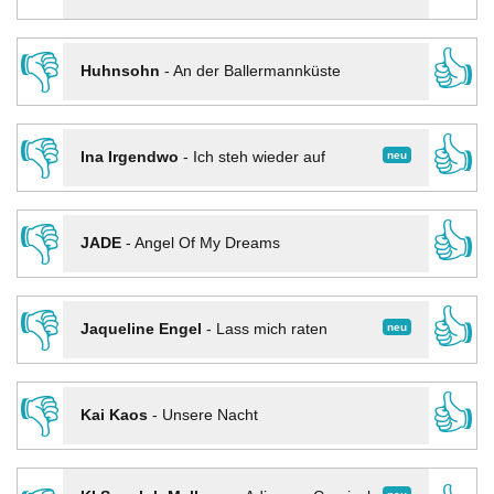
👎
👍
Huhnsohn
-
An der Ballermannküste
👎
👍
neu
Ina Irgendwo
-
Ich steh wieder auf
👎
👍
JADE
-
Angel Of My Dreams
👎
👍
neu
Jaqueline Engel
-
Lass mich raten
👎
👍
Kai Kaos
-
Unsere Nacht