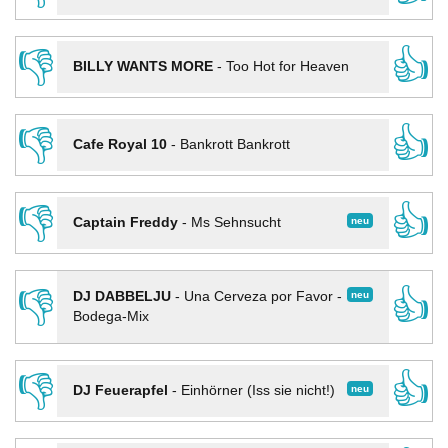
👎
👍
BILLY WANTS MORE
-
Too Hot for Heaven
👎
👍
Cafe Royal 10
-
Bankrott Bankrott
👎
👍
neu
Captain Freddy
-
Ms Sehnsucht
👎
👍
neu
DJ DABBELJU
-
Una Cerveza por Favor -
Bodega-Mix
👎
👍
neu
DJ Feuerapfel
-
Einhörner (Iss sie nicht!)