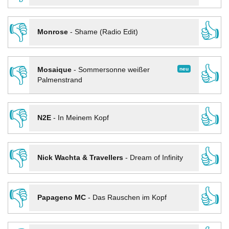
👎
👍
Monrose
-
Shame (Radio Edit)
👎
👍
neu
Mosaique
-
Sommersonne weißer
Palmenstrand
👎
👍
N2E
-
In Meinem Kopf
👎
👍
Nick Wachta & Travellers
-
Dream of Infinity
👎
👍
Papageno MC
-
Das Rauschen im Kopf