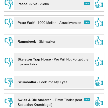
👎
👍
neu
Pascal Silva
-
Aloha
👎
👍
neu
Peter Wolf
-
1000 Meilen - Akustikversion
👎
👍
Rammbock
-
Skinwalker
👎
👍
Skeleton Trap Horse
-
We Will Not Forget the
Epstein Files
👎
👍
Skumbollar
-
Look into My Eyes
👎
👍
neu
Swiss & Die Anderen
-
Timm Thaler (feat.
Sebastian Krumbiegel)