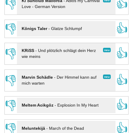
👎
👍
neu
KI Sunclub Mallorca
-
Adios my Carnival
Love - German Version
👎
👍
Königs Taler
-
Glatze Schlumpf
👎
👍
neu
KRiSS
-
Und plötzlich schlägt dein Herz
wie meins
👎
👍
neu
Marvin Schädle
-
Der Himmel kann auf
mich warten
👎
👍
Meltem Acikgöz
-
Explosion In My Heart
👎
👍
Meluntekijä
-
March of the Dead