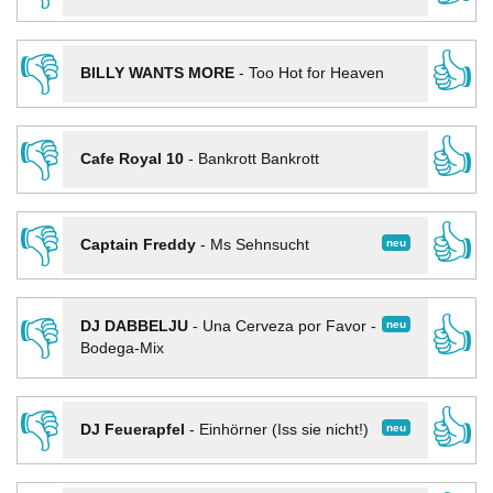
👎
👍
BILLY WANTS MORE
-
Too Hot for Heaven
👎
👍
Cafe Royal 10
-
Bankrott Bankrott
👎
👍
neu
Captain Freddy
-
Ms Sehnsucht
👎
👍
neu
DJ DABBELJU
-
Una Cerveza por Favor -
Bodega-Mix
👎
👍
neu
DJ Feuerapfel
-
Einhörner (Iss sie nicht!)