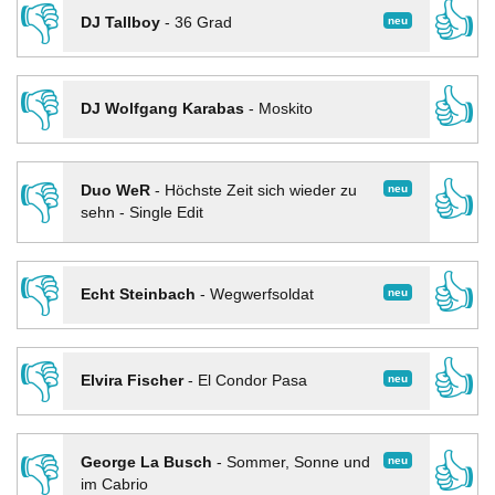
👎
👍
neu
DJ Tallboy
-
36 Grad
👎
👍
DJ Wolfgang Karabas
-
Moskito
👎
👍
neu
Duo WeR
-
Höchste Zeit sich wieder zu
sehn - Single Edit
👎
👍
neu
Echt Steinbach
-
Wegwerfsoldat
👎
👍
neu
Elvira Fischer
-
El Condor Pasa
👎
👍
neu
George La Busch
-
Sommer, Sonne und
im Cabrio