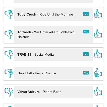
👎
👍
neu
Toby Crush
-
Ride Until the Morning
👎
👍
neu
Torfrock
-
Wir Unterkellern Schleswig
Holstein
👎
👍
neu
TRVB 13
-
Social Media
👎
👍
neu
Uwe Höll
-
Keine Chance
👎
👍
Velvet Vulture
-
Planet Earth