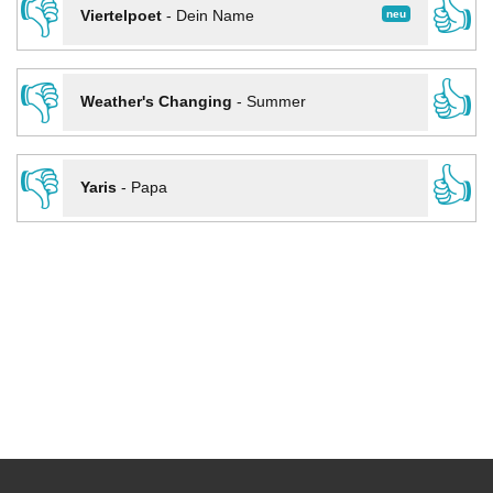
👎
👍
neu
Viertelpoet
-
Dein Name
👎
👍
Weather's Changing
-
Summer
👎
👍
Yaris
-
Papa