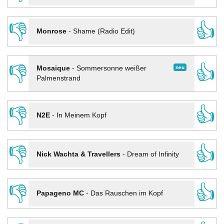
👎
👍
Monrose
-
Shame (Radio Edit)
👎
👍
neu
Mosaique
-
Sommersonne weißer
Palmenstrand
👎
👍
N2E
-
In Meinem Kopf
👎
👍
Nick Wachta & Travellers
-
Dream of Infinity
👎
👍
Papageno MC
-
Das Rauschen im Kopf