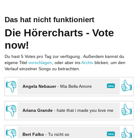
Das hat nicht funktioniert
Die Hörercharts - Vote
now!
Du hast 5 Votes pro Tag zur verfügung.. Außerdem kannst du
eigene Titel
vorschlagen
, oder aber ins
Archiv
blicken, um den
Verlauf einzelner Songs zu betrachten.
👎
👍
neu
Angela Nebauer
-
Mia Bella Amore
👎
👍
Ariana Grande
-
hate that i made you love me
👎
👍
neu
Bert Falko
-
Tu nicht so