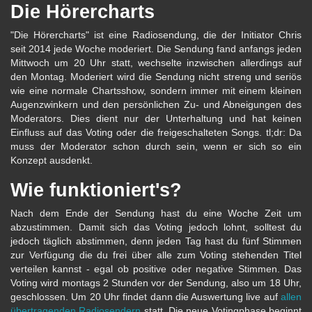
Die Hörercharts
"Die Hörercharts" ist eine Radiosendung, die der Initiator Chris
seit 2014 jede Woche moderiert. Die Sendung fand anfangs jeden
Mittwoch um 20 Uhr statt, wechselte inzwischen allerdings auf
den Montag. Moderiert wird die Sendung nicht streng und seriös
wie eine normale Chartsshow, sondern immer mit einem kleinen
Augenzwinkern und den persönlichen Zu- und Abneigungen des
Moderators. Dies dient nur der Unterhaltung und hat keinen
Einfluss auf das Voting oder die freigeschalteten Songs. tl;dr: Da
muss der Moderator schon durch sein, wenn er sich so ein
Konzept ausdenkt.
Wie funktioniert's?
Nach dem Ende der Sendung hast du eine Woche Zeit um
abzustimmen. Damit sich das Voting jedoch lohnt, solltest du
jedoch täglich abstimmen, denn jeden Tag hast du fünf Stimmen
zur Verfügung die du frei über alle zum Voting stehenden Titel
verteilen kannst - egal ob positive oder negative Stimmen. Das
Voting wird montags 2 Stunden vor der Sendung, also um 18 Uhr,
geschlossen. Um 20 Uhr findet dann die Auswertung live auf
allen
übertragenden Radiosendern
statt. Die neue Votingphase beginnt