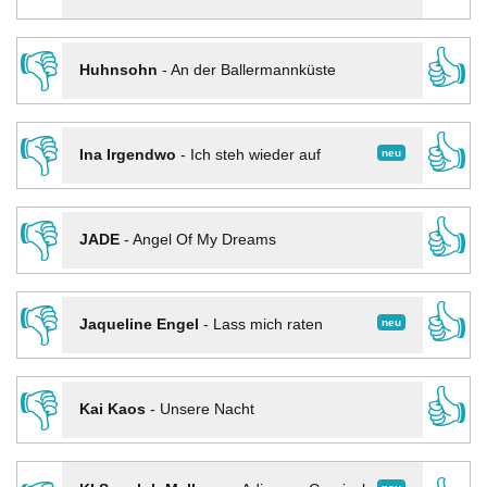
👎
👍
Huhnsohn
-
An der Ballermannküste
👎
👍
neu
Ina Irgendwo
-
Ich steh wieder auf
👎
👍
JADE
-
Angel Of My Dreams
👎
👍
neu
Jaqueline Engel
-
Lass mich raten
👎
👍
Kai Kaos
-
Unsere Nacht