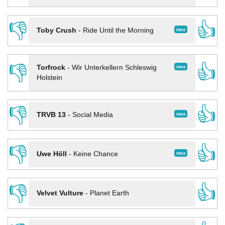
👎
👍
neu
Toby Crush
-
Ride Until the Morning
👎
👍
neu
Torfrock
-
Wir Unterkellern Schleswig
Holstein
👎
👍
neu
TRVB 13
-
Social Media
👎
👍
neu
Uwe Höll
-
Keine Chance
👎
👍
Velvet Vulture
-
Planet Earth