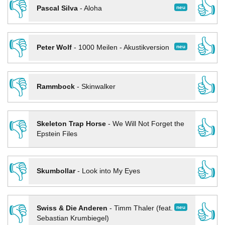
👎
👍
neu
Pascal Silva
-
Aloha
👎
👍
neu
Peter Wolf
-
1000 Meilen - Akustikversion
👎
👍
Rammbock
-
Skinwalker
👎
👍
Skeleton Trap Horse
-
We Will Not Forget the
Epstein Files
👎
👍
Skumbollar
-
Look into My Eyes
👎
👍
neu
Swiss & Die Anderen
-
Timm Thaler (feat.
Sebastian Krumbiegel)