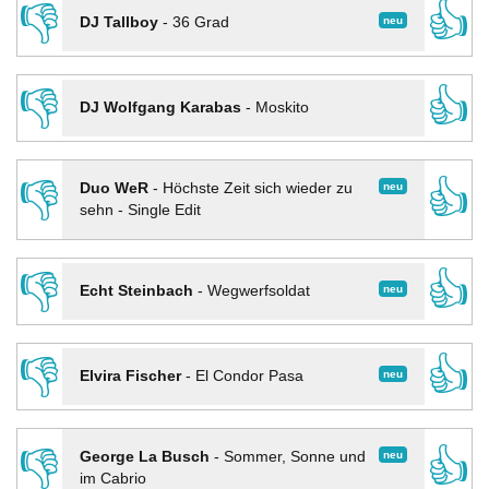
👎
👍
neu
DJ Tallboy
-
36 Grad
👎
👍
DJ Wolfgang Karabas
-
Moskito
👎
👍
neu
Duo WeR
-
Höchste Zeit sich wieder zu
sehn - Single Edit
👎
👍
neu
Echt Steinbach
-
Wegwerfsoldat
👎
👍
neu
Elvira Fischer
-
El Condor Pasa
👎
👍
neu
George La Busch
-
Sommer, Sonne und
im Cabrio