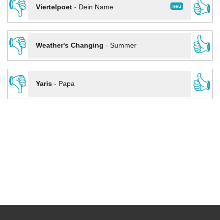
👎
👍
neu
Viertelpoet
-
Dein Name
👎
👍
Weather's Changing
-
Summer
👎
👍
Yaris
-
Papa