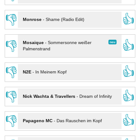
👎
👍
Monrose
-
Shame (Radio Edit)
👎
👍
neu
Mosaique
-
Sommersonne weißer
Palmenstrand
👎
👍
N2E
-
In Meinem Kopf
👎
👍
Nick Wachta & Travellers
-
Dream of Infinity
👎
👍
Papageno MC
-
Das Rauschen im Kopf