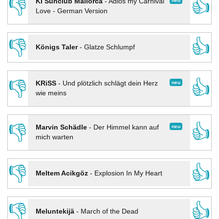
👎
👍
neu
KI Sunclub Mallorca
-
Adios my Carnival
Love - German Version
👎
👍
Königs Taler
-
Glatze Schlumpf
👎
👍
neu
KRiSS
-
Und plötzlich schlägt dein Herz
wie meins
👎
👍
neu
Marvin Schädle
-
Der Himmel kann auf
mich warten
👎
👍
Meltem Acikgöz
-
Explosion In My Heart
👎
👍
Meluntekijä
-
March of the Dead