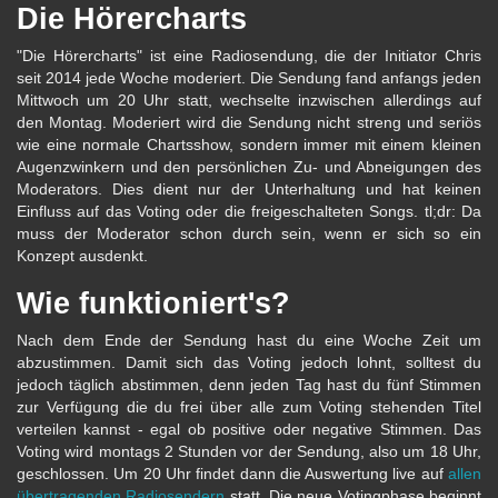
Die Hörercharts
"Die Hörercharts" ist eine Radiosendung, die der Initiator Chris
seit 2014 jede Woche moderiert. Die Sendung fand anfangs jeden
Mittwoch um 20 Uhr statt, wechselte inzwischen allerdings auf
den Montag. Moderiert wird die Sendung nicht streng und seriös
wie eine normale Chartsshow, sondern immer mit einem kleinen
Augenzwinkern und den persönlichen Zu- und Abneigungen des
Moderators. Dies dient nur der Unterhaltung und hat keinen
Einfluss auf das Voting oder die freigeschalteten Songs. tl;dr: Da
muss der Moderator schon durch sein, wenn er sich so ein
Konzept ausdenkt.
Wie funktioniert's?
Nach dem Ende der Sendung hast du eine Woche Zeit um
abzustimmen. Damit sich das Voting jedoch lohnt, solltest du
jedoch täglich abstimmen, denn jeden Tag hast du fünf Stimmen
zur Verfügung die du frei über alle zum Voting stehenden Titel
verteilen kannst - egal ob positive oder negative Stimmen. Das
Voting wird montags 2 Stunden vor der Sendung, also um 18 Uhr,
geschlossen. Um 20 Uhr findet dann die Auswertung live auf
allen
übertragenden Radiosendern
statt. Die neue Votingphase beginnt