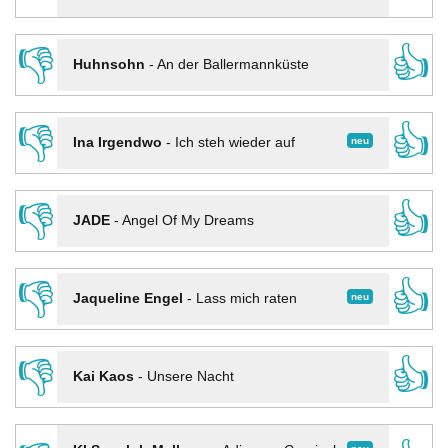
👎
👍
Huhnsohn
-
An der Ballermannküste
👎
👍
neu
Ina Irgendwo
-
Ich steh wieder auf
👎
👍
JADE
-
Angel Of My Dreams
👎
👍
neu
Jaqueline Engel
-
Lass mich raten
👎
👍
Kai Kaos
-
Unsere Nacht