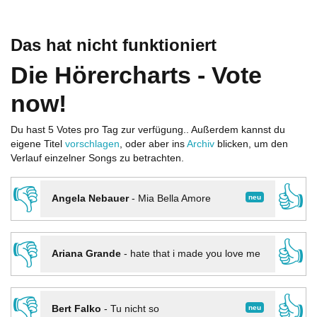
Das hat nicht funktioniert
Die Hörercharts - Vote
now!
Du hast 5 Votes pro Tag zur verfügung.. Außerdem kannst du
eigene Titel
vorschlagen
, oder aber ins
Archiv
blicken, um den
Verlauf einzelner Songs zu betrachten.
👎
👍
neu
Angela Nebauer
-
Mia Bella Amore
👎
👍
Ariana Grande
-
hate that i made you love me
👎
👍
neu
Bert Falko
-
Tu nicht so