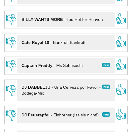
👎
👍
BILLY WANTS MORE
-
Too Hot for Heaven
👎
👍
Cafe Royal 10
-
Bankrott Bankrott
👎
👍
neu
Captain Freddy
-
Ms Sehnsucht
👎
👍
neu
DJ DABBELJU
-
Una Cerveza por Favor -
Bodega-Mix
👎
👍
neu
DJ Feuerapfel
-
Einhörner (Iss sie nicht!)