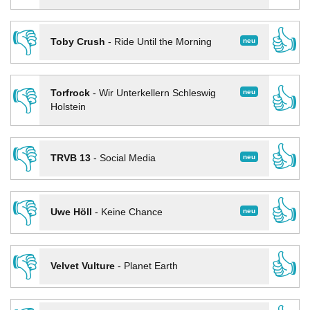
👎
👍
neu
Toby Crush
-
Ride Until the Morning
👎
👍
neu
Torfrock
-
Wir Unterkellern Schleswig
Holstein
👎
👍
neu
TRVB 13
-
Social Media
👎
👍
neu
Uwe Höll
-
Keine Chance
👎
👍
Velvet Vulture
-
Planet Earth