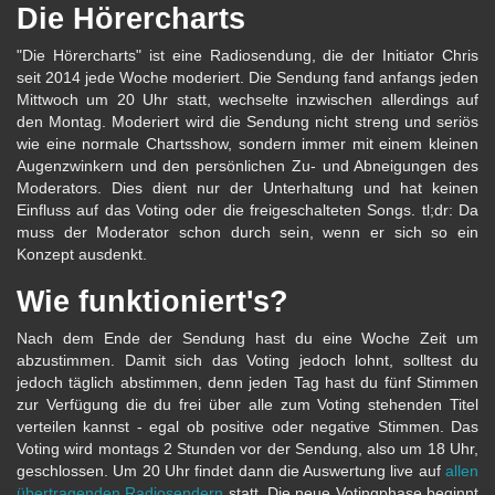
Die Hörercharts
"Die Hörercharts" ist eine Radiosendung, die der Initiator Chris
seit 2014 jede Woche moderiert. Die Sendung fand anfangs jeden
Mittwoch um 20 Uhr statt, wechselte inzwischen allerdings auf
den Montag. Moderiert wird die Sendung nicht streng und seriös
wie eine normale Chartsshow, sondern immer mit einem kleinen
Augenzwinkern und den persönlichen Zu- und Abneigungen des
Moderators. Dies dient nur der Unterhaltung und hat keinen
Einfluss auf das Voting oder die freigeschalteten Songs. tl;dr: Da
muss der Moderator schon durch sein, wenn er sich so ein
Konzept ausdenkt.
Wie funktioniert's?
Nach dem Ende der Sendung hast du eine Woche Zeit um
abzustimmen. Damit sich das Voting jedoch lohnt, solltest du
jedoch täglich abstimmen, denn jeden Tag hast du fünf Stimmen
zur Verfügung die du frei über alle zum Voting stehenden Titel
verteilen kannst - egal ob positive oder negative Stimmen. Das
Voting wird montags 2 Stunden vor der Sendung, also um 18 Uhr,
geschlossen. Um 20 Uhr findet dann die Auswertung live auf
allen
übertragenden Radiosendern
statt. Die neue Votingphase beginnt