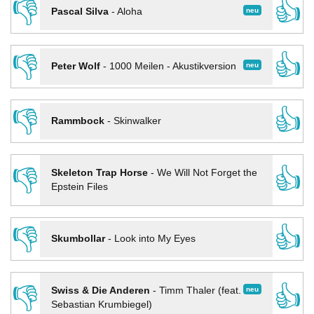
👎
👍
neu
Pascal Silva
-
Aloha
👎
👍
neu
Peter Wolf
-
1000 Meilen - Akustikversion
👎
👍
Rammbock
-
Skinwalker
👎
👍
Skeleton Trap Horse
-
We Will Not Forget the
Epstein Files
👎
👍
Skumbollar
-
Look into My Eyes
👎
👍
neu
Swiss & Die Anderen
-
Timm Thaler (feat.
Sebastian Krumbiegel)