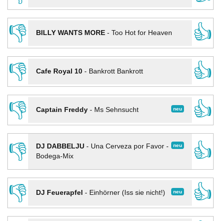
👎
👍
BILLY WANTS MORE
-
Too Hot for Heaven
👎
👍
Cafe Royal 10
-
Bankrott Bankrott
👎
👍
neu
Captain Freddy
-
Ms Sehnsucht
👎
👍
neu
DJ DABBELJU
-
Una Cerveza por Favor -
Bodega-Mix
👎
👍
neu
DJ Feuerapfel
-
Einhörner (Iss sie nicht!)