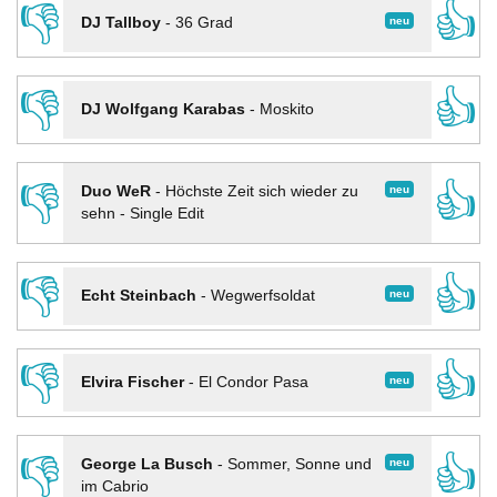
👎
👍
neu
DJ Tallboy
-
36 Grad
👎
👍
DJ Wolfgang Karabas
-
Moskito
👎
👍
neu
Duo WeR
-
Höchste Zeit sich wieder zu
sehn - Single Edit
👎
👍
neu
Echt Steinbach
-
Wegwerfsoldat
👎
👍
neu
Elvira Fischer
-
El Condor Pasa
👎
👍
neu
George La Busch
-
Sommer, Sonne und
im Cabrio