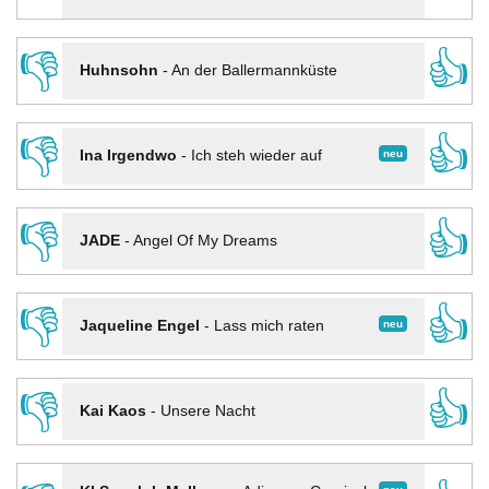
👎
👍
Huhnsohn
-
An der Ballermannküste
👎
👍
neu
Ina Irgendwo
-
Ich steh wieder auf
👎
👍
JADE
-
Angel Of My Dreams
👎
👍
neu
Jaqueline Engel
-
Lass mich raten
👎
👍
Kai Kaos
-
Unsere Nacht