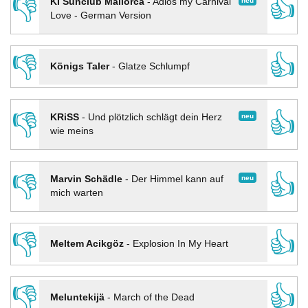
👎
👍
neu
KI Sunclub Mallorca
-
Adios my Carnival
Love - German Version
👎
👍
Königs Taler
-
Glatze Schlumpf
👎
👍
neu
KRiSS
-
Und plötzlich schlägt dein Herz
wie meins
👎
👍
neu
Marvin Schädle
-
Der Himmel kann auf
mich warten
👎
👍
Meltem Acikgöz
-
Explosion In My Heart
👎
👍
Meluntekijä
-
March of the Dead