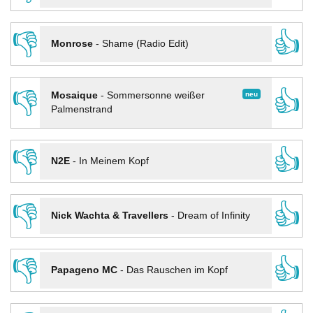
👎
👍
Monrose
-
Shame (Radio Edit)
👎
👍
neu
Mosaique
-
Sommersonne weißer
Palmenstrand
👎
👍
N2E
-
In Meinem Kopf
👎
👍
Nick Wachta & Travellers
-
Dream of Infinity
👎
👍
Papageno MC
-
Das Rauschen im Kopf