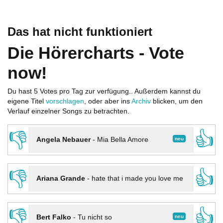
Das hat nicht funktioniert
Die Hörercharts - Vote
now!
Du hast 5 Votes pro Tag zur verfügung.. Außerdem kannst du
eigene Titel
vorschlagen
, oder aber ins
Archiv
blicken, um den
Verlauf einzelner Songs zu betrachten.
👎
👍
neu
Angela Nebauer
-
Mia Bella Amore
👎
👍
Ariana Grande
-
hate that i made you love me
👎
👍
neu
Bert Falko
-
Tu nicht so