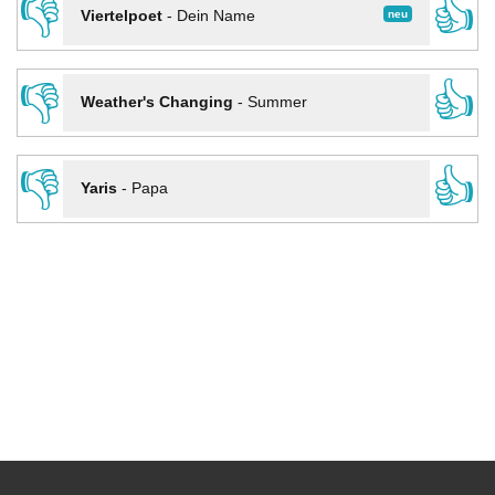
👎
👍
neu
Viertelpoet
-
Dein Name
👎
👍
Weather's Changing
-
Summer
👎
👍
Yaris
-
Papa