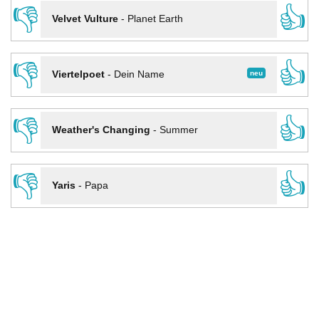
👎
👍
Velvet Vulture
-
Planet Earth
👎
👍
neu
Viertelpoet
-
Dein Name
👎
👍
Weather's Changing
-
Summer
👎
👍
Yaris
-
Papa