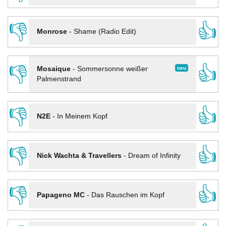
👎
👍
Monrose
-
Shame (Radio Edit)
👎
👍
neu
Mosaique
-
Sommersonne weißer
Palmenstrand
👎
👍
N2E
-
In Meinem Kopf
👎
👍
Nick Wachta & Travellers
-
Dream of Infinity
👎
👍
Papageno MC
-
Das Rauschen im Kopf