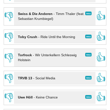
👎
👍
neu
Swiss & Die Anderen
-
Timm Thaler (feat.
Sebastian Krumbiegel)
👎
👍
neu
Toby Crush
-
Ride Until the Morning
👎
👍
neu
Torfrock
-
Wir Unterkellern Schleswig
Holstein
👎
👍
neu
TRVB 13
-
Social Media
👎
👍
neu
Uwe Höll
-
Keine Chance