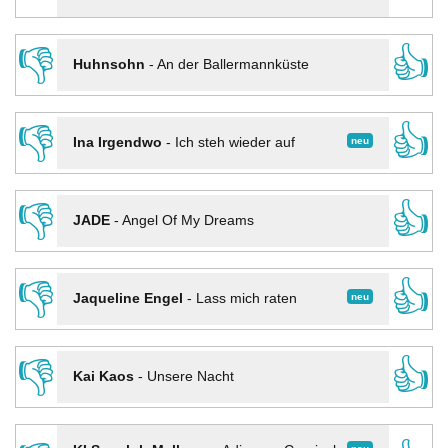
👎
👍
Huhnsohn
-
An der Ballermannküste
👎
👍
neu
Ina Irgendwo
-
Ich steh wieder auf
👎
👍
JADE
-
Angel Of My Dreams
👎
👍
neu
Jaqueline Engel
-
Lass mich raten
👎
👍
Kai Kaos
-
Unsere Nacht