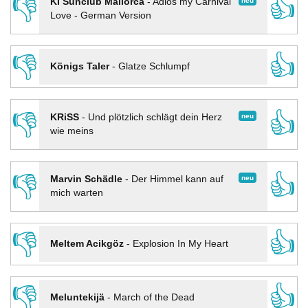
👎
👍
neu
KI Sunclub Mallorca
-
Adios my Carnival
Love - German Version
👎
👍
Königs Taler
-
Glatze Schlumpf
👎
👍
neu
KRiSS
-
Und plötzlich schlägt dein Herz
wie meins
👎
👍
neu
Marvin Schädle
-
Der Himmel kann auf
mich warten
👎
👍
Meltem Acikgöz
-
Explosion In My Heart
👎
👍
Meluntekijä
-
March of the Dead