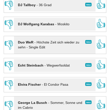
👎
👍
neu
DJ Tallboy
-
36 Grad
👎
👍
DJ Wolfgang Karabas
-
Moskito
👎
👍
neu
Duo WeR
-
Höchste Zeit sich wieder zu
sehn - Single Edit
👎
👍
neu
Echt Steinbach
-
Wegwerfsoldat
👎
👍
neu
Elvira Fischer
-
El Condor Pasa
👎
👍
neu
George La Busch
-
Sommer, Sonne und
im Cabrio