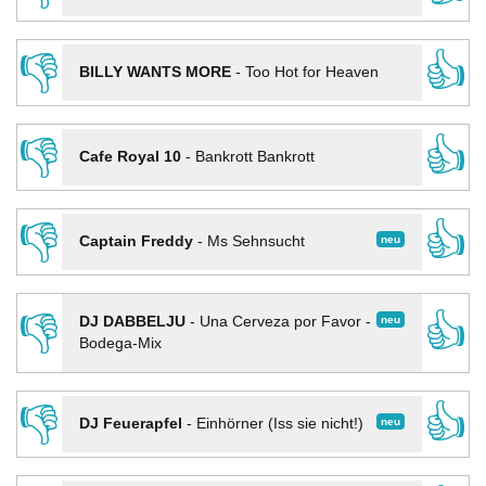
👎
👍
BILLY WANTS MORE
-
Too Hot for Heaven
👎
👍
Cafe Royal 10
-
Bankrott Bankrott
👎
👍
neu
Captain Freddy
-
Ms Sehnsucht
👎
👍
neu
DJ DABBELJU
-
Una Cerveza por Favor -
Bodega-Mix
👎
👍
neu
DJ Feuerapfel
-
Einhörner (Iss sie nicht!)