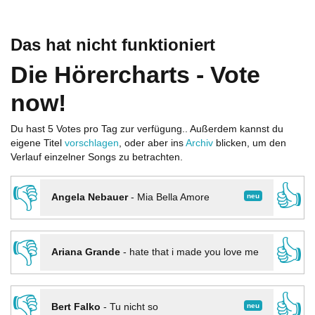
Das hat nicht funktioniert
Die Hörercharts - Vote
now!
Du hast 5 Votes pro Tag zur verfügung.. Außerdem kannst du
eigene Titel
vorschlagen
, oder aber ins
Archiv
blicken, um den
Verlauf einzelner Songs zu betrachten.
👎
👍
neu
Angela Nebauer
-
Mia Bella Amore
👎
👍
Ariana Grande
-
hate that i made you love me
👎
👍
neu
Bert Falko
-
Tu nicht so