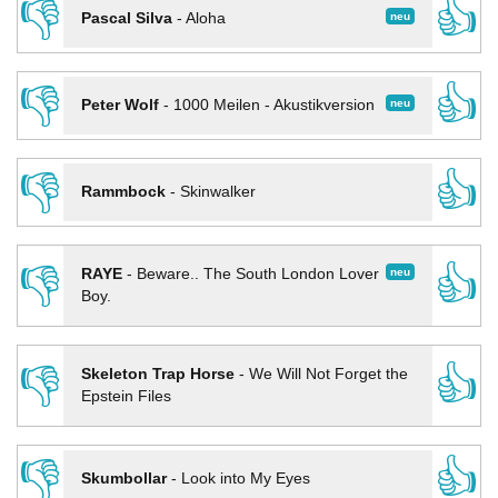
👎
👍
neu
Pascal Silva
-
Aloha
👎
👍
neu
Peter Wolf
-
1000 Meilen - Akustikversion
👎
👍
Rammbock
-
Skinwalker
👎
👍
neu
RAYE
-
Beware.. The South London Lover
Boy.
👎
👍
Skeleton Trap Horse
-
We Will Not Forget the
Epstein Files
👎
👍
Skumbollar
-
Look into My Eyes