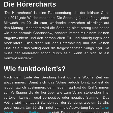
Die Hörercharts
"Die Hörercharts" ist eine Radiosendung, die der Initiator Chris
seit 2014 jede Woche moderiert. Die Sendung fand anfangs jeden
Mittwoch um 20 Uhr statt, wechselte inzwischen allerdings auf
den Montag. Moderiert wird die Sendung nicht streng und seriös
wie eine normale Chartsshow, sondern immer mit einem kleinen
Augenzwinkern und den persönlichen Zu- und Abneigungen des
Moderators. Dies dient nur der Unterhaltung und hat keinen
Einfluss auf das Voting oder die freigeschalteten Songs. tl;dr: Da
muss der Moderator schon durch sein, wenn er sich so ein
Konzept ausdenkt.
Wie funktioniert's?
Nach dem Ende der Sendung hast du eine Woche Zeit um
abzustimmen. Damit sich das Voting jedoch lohnt, solltest du
jedoch täglich abstimmen, denn jeden Tag hast du fünf Stimmen
zur Verfügung die du frei über alle zum Voting stehenden Titel
verteilen kannst - egal ob positive oder negative Stimmen. Das
Voting wird montags 2 Stunden vor der Sendung, also um 18 Uhr,
geschlossen. Um 20 Uhr findet dann die Auswertung live auf
allen
übertragenden Radiosendern
statt. Die neue Votingphase beginnt