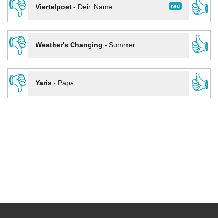
👎
👍
neu
Viertelpoet
-
Dein Name
👎
👍
Weather's Changing
-
Summer
👎
👍
Yaris
-
Papa