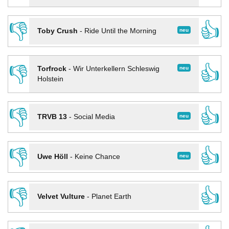
👎
👍
neu
Toby Crush
-
Ride Until the Morning
👎
👍
neu
Torfrock
-
Wir Unterkellern Schleswig
Holstein
👎
👍
neu
TRVB 13
-
Social Media
👎
👍
neu
Uwe Höll
-
Keine Chance
👎
👍
Velvet Vulture
-
Planet Earth