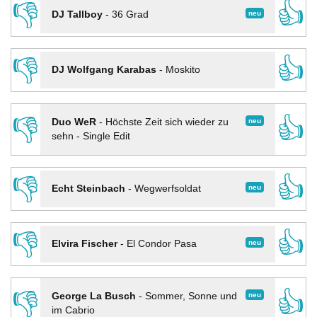
👎
👍
neu
DJ Tallboy
-
36 Grad
👎
👍
DJ Wolfgang Karabas
-
Moskito
👎
👍
neu
Duo WeR
-
Höchste Zeit sich wieder zu
sehn - Single Edit
👎
👍
neu
Echt Steinbach
-
Wegwerfsoldat
👎
👍
neu
Elvira Fischer
-
El Condor Pasa
👎
👍
neu
George La Busch
-
Sommer, Sonne und
im Cabrio