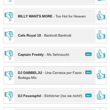
👎
👍
BILLY WANTS MORE
-
Too Hot for Heaven
👎
👍
Cafe Royal 10
-
Bankrott Bankrott
👎
👍
neu
Captain Freddy
-
Ms Sehnsucht
👎
👍
neu
DJ DABBELJU
-
Una Cerveza por Favor -
Bodega-Mix
👎
👍
neu
DJ Feuerapfel
-
Einhörner (Iss sie nicht!)