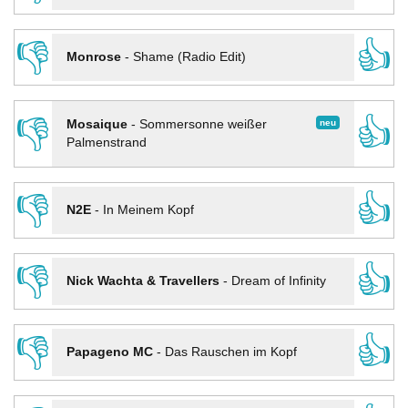
👎
👍
Monrose
-
Shame (Radio Edit)
👎
👍
neu
Mosaique
-
Sommersonne weißer
Palmenstrand
👎
👍
N2E
-
In Meinem Kopf
👎
👍
Nick Wachta & Travellers
-
Dream of Infinity
👎
👍
Papageno MC
-
Das Rauschen im Kopf