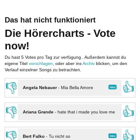
Das hat nicht funktioniert
Die Hörercharts - Vote
now!
Du hast 5 Votes pro Tag zur verfügung.. Außerdem kannst du
eigene Titel
vorschlagen
, oder aber ins
Archiv
blicken, um den
Verlauf einzelner Songs zu betrachten.
👎
👍
neu
Angela Nebauer
-
Mia Bella Amore
👎
👍
Ariana Grande
-
hate that i made you love me
👎
👍
neu
Bert Falko
-
Tu nicht so