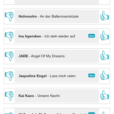
👎
👍
Huhnsohn
-
An der Ballermannküste
👎
👍
neu
Ina Irgendwo
-
Ich steh wieder auf
👎
👍
JADE
-
Angel Of My Dreams
👎
👍
neu
Jaqueline Engel
-
Lass mich raten
👎
👍
Kai Kaos
-
Unsere Nacht