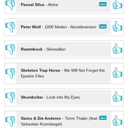
👎
👍
neu
Pascal Silva
-
Aloha
👎
👍
neu
Peter Wolf
-
1000 Meilen - Akustikversion
👎
👍
Rammbock
-
Skinwalker
👎
👍
Skeleton Trap Horse
-
We Will Not Forget the
Epstein Files
👎
👍
Skumbollar
-
Look into My Eyes
👎
👍
neu
Swiss & Die Anderen
-
Timm Thaler (feat.
Sebastian Krumbiegel)