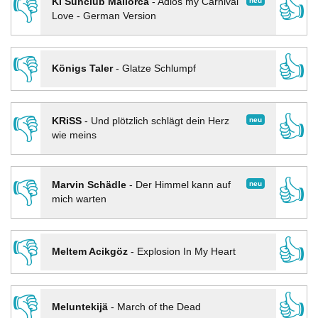
👎
👍
neu
KI Sunclub Mallorca
-
Adios my Carnival
Love - German Version
👎
👍
Königs Taler
-
Glatze Schlumpf
👎
👍
neu
KRiSS
-
Und plötzlich schlägt dein Herz
wie meins
👎
👍
neu
Marvin Schädle
-
Der Himmel kann auf
mich warten
👎
👍
Meltem Acikgöz
-
Explosion In My Heart
👎
👍
Meluntekijä
-
March of the Dead