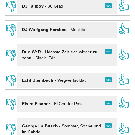
👎
👍
neu
DJ Tallboy
-
36 Grad
👎
👍
DJ Wolfgang Karabas
-
Moskito
👎
👍
neu
Duo WeR
-
Höchste Zeit sich wieder zu
sehn - Single Edit
👎
👍
neu
Echt Steinbach
-
Wegwerfsoldat
👎
👍
neu
Elvira Fischer
-
El Condor Pasa
👎
👍
neu
George La Busch
-
Sommer, Sonne und
im Cabrio