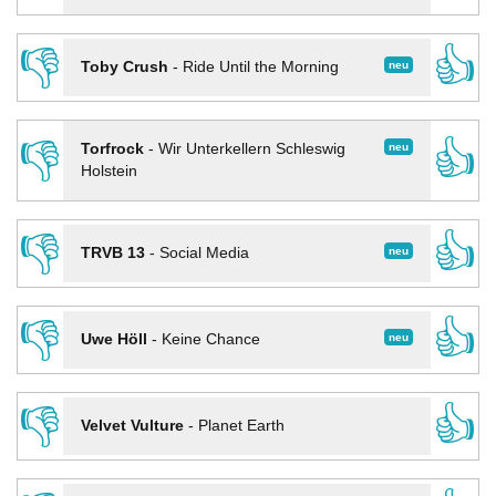
👎
👍
neu
Toby Crush
-
Ride Until the Morning
👎
👍
neu
Torfrock
-
Wir Unterkellern Schleswig
Holstein
👎
👍
neu
TRVB 13
-
Social Media
👎
👍
neu
Uwe Höll
-
Keine Chance
👎
👍
Velvet Vulture
-
Planet Earth