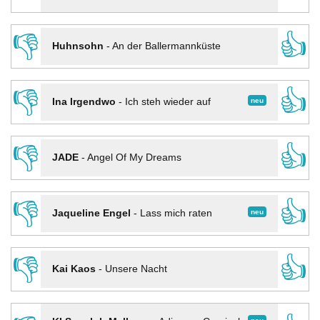
👎
👍
Huhnsohn
-
An der Ballermannküste
👎
👍
neu
Ina Irgendwo
-
Ich steh wieder auf
👎
👍
JADE
-
Angel Of My Dreams
👎
👍
neu
Jaqueline Engel
-
Lass mich raten
👎
👍
Kai Kaos
-
Unsere Nacht