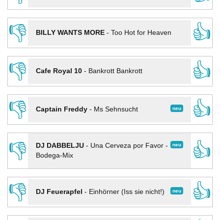
👎
👍
BILLY WANTS MORE
-
Too Hot for Heaven
👎
👍
Cafe Royal 10
-
Bankrott Bankrott
👎
👍
neu
Captain Freddy
-
Ms Sehnsucht
👎
👍
neu
DJ DABBELJU
-
Una Cerveza por Favor -
Bodega-Mix
👎
👍
neu
DJ Feuerapfel
-
Einhörner (Iss sie nicht!)