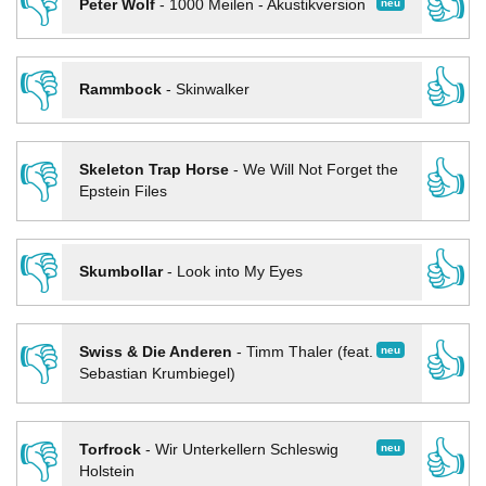
👎
👍
neu
Peter Wolf
-
1000 Meilen - Akustikversion
👎
👍
Rammbock
-
Skinwalker
👎
👍
Skeleton Trap Horse
-
We Will Not Forget the
Epstein Files
👎
👍
Skumbollar
-
Look into My Eyes
👎
👍
neu
Swiss & Die Anderen
-
Timm Thaler (feat.
Sebastian Krumbiegel)
👎
👍
neu
Torfrock
-
Wir Unterkellern Schleswig
Holstein