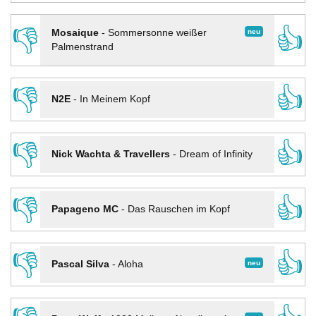
👎
👍
neu
Mosaique
-
Sommersonne weißer
Palmenstrand
👎
👍
N2E
-
In Meinem Kopf
👎
👍
Nick Wachta & Travellers
-
Dream of Infinity
👎
👍
Papageno MC
-
Das Rauschen im Kopf
👎
👍
neu
Pascal Silva
-
Aloha