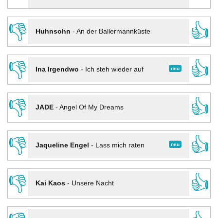
👎
👍
Huhnsohn
-
An der Ballermannküste
👎
👍
neu
Ina Irgendwo
-
Ich steh wieder auf
👎
👍
JADE
-
Angel Of My Dreams
👎
👍
neu
Jaqueline Engel
-
Lass mich raten
👎
👍
Kai Kaos
-
Unsere Nacht