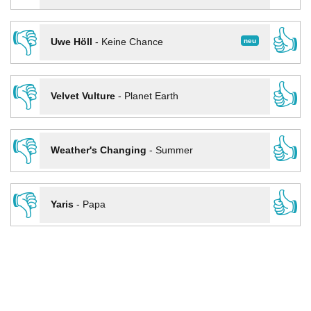
👎
👍
neu
Uwe Höll
-
Keine Chance
👎
👍
Velvet Vulture
-
Planet Earth
👎
👍
Weather's Changing
-
Summer
👎
👍
Yaris
-
Papa