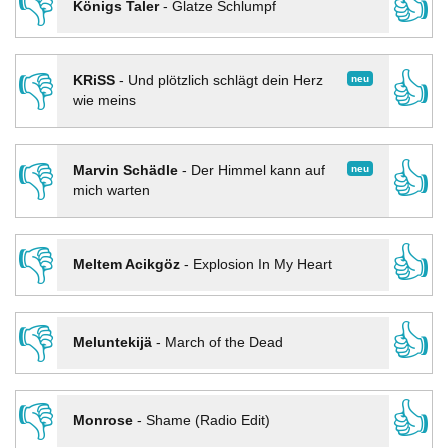
👎
👍
Königs Taler
-
Glatze Schlumpf
👎
👍
neu
KRiSS
-
Und plötzlich schlägt dein Herz
wie meins
👎
👍
neu
Marvin Schädle
-
Der Himmel kann auf
mich warten
👎
👍
Meltem Acikgöz
-
Explosion In My Heart
👎
👍
Meluntekijä
-
March of the Dead
👎
👍
Monrose
-
Shame (Radio Edit)