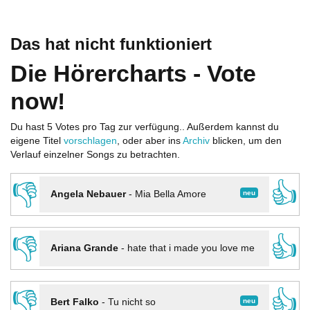
Das hat nicht funktioniert
Die Hörercharts - Vote
now!
Du hast 5 Votes pro Tag zur verfügung.. Außerdem kannst du
eigene Titel
vorschlagen
, oder aber ins
Archiv
blicken, um den
Verlauf einzelner Songs zu betrachten.
👎
👍
neu
Angela Nebauer
-
Mia Bella Amore
👎
👍
Ariana Grande
-
hate that i made you love me
👎
👍
neu
Bert Falko
-
Tu nicht so