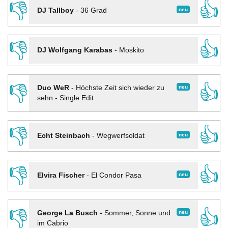
👎
👍
neu
DJ Tallboy
-
36 Grad
👎
👍
DJ Wolfgang Karabas
-
Moskito
👎
👍
neu
Duo WeR
-
Höchste Zeit sich wieder zu
sehn - Single Edit
👎
👍
neu
Echt Steinbach
-
Wegwerfsoldat
👎
👍
neu
Elvira Fischer
-
El Condor Pasa
👎
👍
neu
George La Busch
-
Sommer, Sonne und
im Cabrio