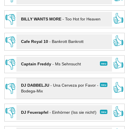
👎
👍
BILLY WANTS MORE
-
Too Hot for Heaven
👎
👍
Cafe Royal 10
-
Bankrott Bankrott
👎
👍
neu
Captain Freddy
-
Ms Sehnsucht
👎
👍
neu
DJ DABBELJU
-
Una Cerveza por Favor -
Bodega-Mix
👎
👍
neu
DJ Feuerapfel
-
Einhörner (Iss sie nicht!)