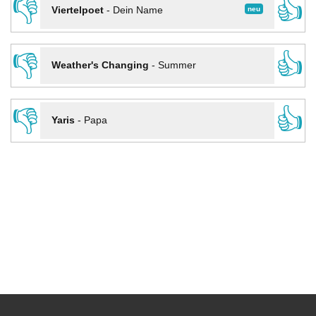
👎
👍
neu
Viertelpoet
-
Dein Name
👎
👍
Weather's Changing
-
Summer
👎
👍
Yaris
-
Papa