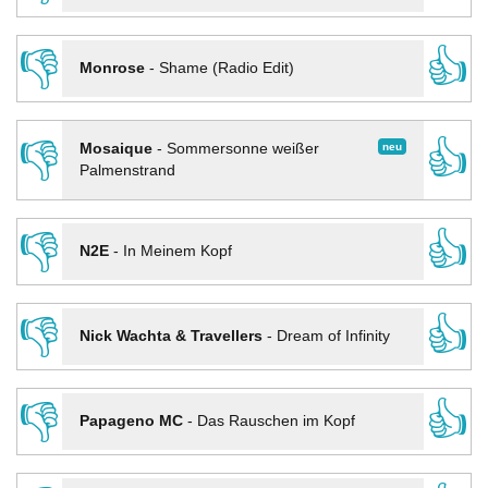
👎
👍
Monrose
-
Shame (Radio Edit)
👎
👍
neu
Mosaique
-
Sommersonne weißer
Palmenstrand
👎
👍
N2E
-
In Meinem Kopf
👎
👍
Nick Wachta & Travellers
-
Dream of Infinity
👎
👍
Papageno MC
-
Das Rauschen im Kopf