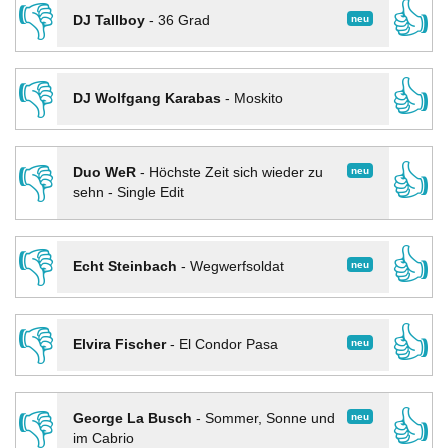
👎
👍
neu
DJ Tallboy
-
36 Grad
👎
👍
DJ Wolfgang Karabas
-
Moskito
👎
👍
neu
Duo WeR
-
Höchste Zeit sich wieder zu
sehn - Single Edit
👎
👍
neu
Echt Steinbach
-
Wegwerfsoldat
👎
👍
neu
Elvira Fischer
-
El Condor Pasa
👎
👍
neu
George La Busch
-
Sommer, Sonne und
im Cabrio