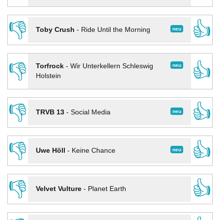
👎
👍
neu
Toby Crush
-
Ride Until the Morning
👎
👍
neu
Torfrock
-
Wir Unterkellern Schleswig
Holstein
👎
👍
neu
TRVB 13
-
Social Media
👎
👍
neu
Uwe Höll
-
Keine Chance
👎
👍
Velvet Vulture
-
Planet Earth