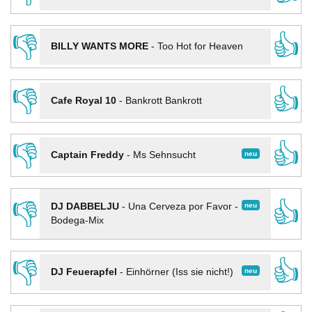
👎
👍
BILLY WANTS MORE
-
Too Hot for Heaven
👎
👍
Cafe Royal 10
-
Bankrott Bankrott
👎
👍
neu
Captain Freddy
-
Ms Sehnsucht
👎
👍
neu
DJ DABBELJU
-
Una Cerveza por Favor -
Bodega-Mix
👎
👍
neu
DJ Feuerapfel
-
Einhörner (Iss sie nicht!)