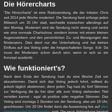
Die Hörercharts
"Die Hörercharts" ist eine Radiosendung, die der Initiator Chris
seit 2014 jede Woche moderiert. Die Sendung fand anfangs jeden
Mittwoch um 20 Uhr statt, wechselte inzwischen allerdings auf
den Montag. Moderiert wird die Sendung nicht streng und seriös
wie eine normale Chartsshow, sondern immer mit einem kleinen
Augenzwinkern und den persönlichen Zu- und Abneigungen des
Moderators. Dies dient nur der Unterhaltung und hat keinen
Einfluss auf das Voting oder die freigeschalteten Songs. tl;dr: Da
muss der Moderator schon durch sein, wenn er sich so ein
Konzept ausdenkt.
Wie funktioniert's?
Nach dem Ende der Sendung hast du eine Woche Zeit um
abzustimmen. Damit sich das Voting jedoch lohnt, solltest du
jedoch täglich abstimmen, denn jeden Tag hast du fünf Stimmen
zur Verfügung die du frei über alle zum Voting stehenden Titel
verteilen kannst - egal ob positive oder negative Stimmen. Das
Voting wird montags 2 Stunden vor der Sendung, also um 18 Uhr,
geschlossen. Um 20 Uhr findet dann die Auswertung live auf
allen
übertragenden Radiosendern
statt. Die neue Votingphase beginnt