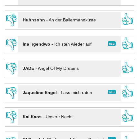
👎
👍
Huhnsohn
-
An der Ballermannküste
👎
👍
neu
Ina Irgendwo
-
Ich steh wieder auf
👎
👍
JADE
-
Angel Of My Dreams
👎
👍
neu
Jaqueline Engel
-
Lass mich raten
👎
👍
Kai Kaos
-
Unsere Nacht