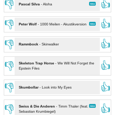
👎
👍
neu
Pascal Silva
-
Aloha
👎
👍
neu
Peter Wolf
-
1000 Meilen - Akustikversion
👎
👍
Rammbock
-
Skinwalker
👎
👍
Skeleton Trap Horse
-
We Will Not Forget the
Epstein Files
👎
👍
Skumbollar
-
Look into My Eyes
👎
👍
neu
Swiss & Die Anderen
-
Timm Thaler (feat.
Sebastian Krumbiegel)