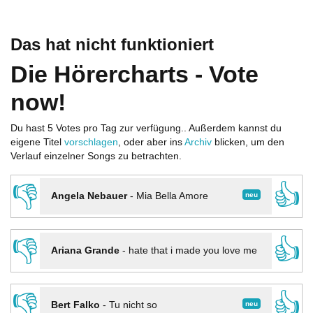
Das hat nicht funktioniert
Die Hörercharts - Vote
now!
Du hast 5 Votes pro Tag zur verfügung.. Außerdem kannst du
eigene Titel
vorschlagen
, oder aber ins
Archiv
blicken, um den
Verlauf einzelner Songs zu betrachten.
👎
👍
neu
Angela Nebauer
-
Mia Bella Amore
👎
👍
Ariana Grande
-
hate that i made you love me
👎
👍
neu
Bert Falko
-
Tu nicht so