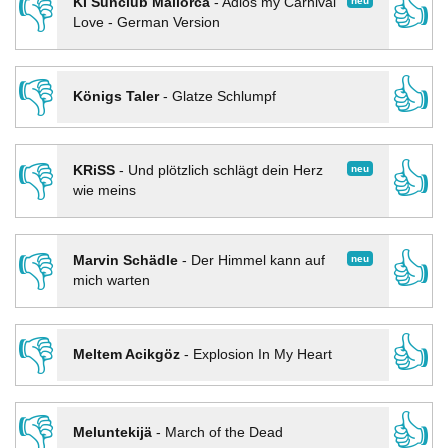
👎
👍
neu
KI Sunclub Mallorca
-
Adios my Carnival
Love - German Version
👎
👍
Königs Taler
-
Glatze Schlumpf
👎
👍
neu
KRiSS
-
Und plötzlich schlägt dein Herz
wie meins
👎
👍
neu
Marvin Schädle
-
Der Himmel kann auf
mich warten
👎
👍
Meltem Acikgöz
-
Explosion In My Heart
👎
👍
Meluntekijä
-
March of the Dead