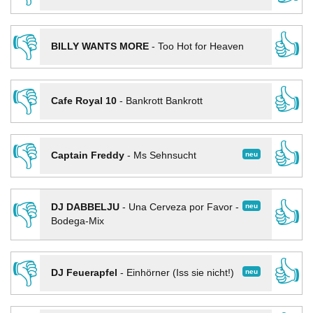
👎
👍
BILLY WANTS MORE
-
Too Hot for Heaven
👎
👍
Cafe Royal 10
-
Bankrott Bankrott
👎
👍
neu
Captain Freddy
-
Ms Sehnsucht
👎
👍
neu
DJ DABBELJU
-
Una Cerveza por Favor -
Bodega-Mix
👎
👍
neu
DJ Feuerapfel
-
Einhörner (Iss sie nicht!)