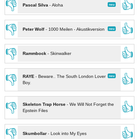
👎
👍
neu
Pascal Silva
-
Aloha
👎
👍
neu
Peter Wolf
-
1000 Meilen - Akustikversion
👎
👍
Rammbock
-
Skinwalker
👎
👍
neu
RAYE
-
Beware.. The South London Lover
Boy.
👎
👍
Skeleton Trap Horse
-
We Will Not Forget the
Epstein Files
👎
👍
Skumbollar
-
Look into My Eyes