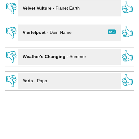
👎
👍
Velvet Vulture
-
Planet Earth
👎
👍
neu
Viertelpoet
-
Dein Name
👎
👍
Weather's Changing
-
Summer
👎
👍
Yaris
-
Papa