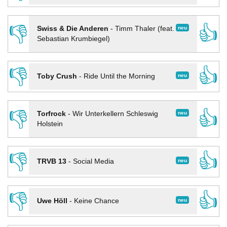
👎
👍
neu
Swiss & Die Anderen
-
Timm Thaler (feat.
Sebastian Krumbiegel)
👎
👍
neu
Toby Crush
-
Ride Until the Morning
👎
👍
neu
Torfrock
-
Wir Unterkellern Schleswig
Holstein
👎
👍
neu
TRVB 13
-
Social Media
👎
👍
neu
Uwe Höll
-
Keine Chance