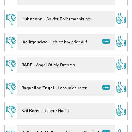
👎
👍
Huhnsohn
-
An der Ballermannküste
👎
👍
neu
Ina Irgendwo
-
Ich steh wieder auf
👎
👍
JADE
-
Angel Of My Dreams
👎
👍
neu
Jaqueline Engel
-
Lass mich raten
👎
👍
Kai Kaos
-
Unsere Nacht