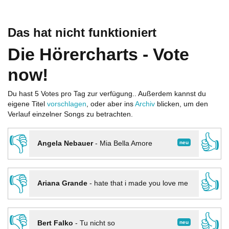
Das hat nicht funktioniert
Die Hörercharts - Vote
now!
Du hast 5 Votes pro Tag zur verfügung.. Außerdem kannst du
eigene Titel
vorschlagen
, oder aber ins
Archiv
blicken, um den
Verlauf einzelner Songs zu betrachten.
👎
👍
neu
Angela Nebauer
-
Mia Bella Amore
👎
👍
Ariana Grande
-
hate that i made you love me
👎
👍
neu
Bert Falko
-
Tu nicht so