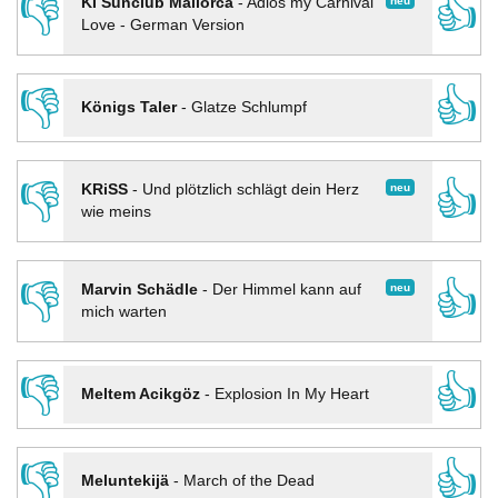
👎
👍
neu
KI Sunclub Mallorca
-
Adios my Carnival
Love - German Version
👎
👍
Königs Taler
-
Glatze Schlumpf
👎
👍
neu
KRiSS
-
Und plötzlich schlägt dein Herz
wie meins
👎
👍
neu
Marvin Schädle
-
Der Himmel kann auf
mich warten
👎
👍
Meltem Acikgöz
-
Explosion In My Heart
👎
👍
Meluntekijä
-
March of the Dead