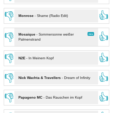
👎
👍
Monrose
-
Shame (Radio Edit)
👎
👍
neu
Mosaique
-
Sommersonne weißer
Palmenstrand
👎
👍
N2E
-
In Meinem Kopf
👎
👍
Nick Wachta & Travellers
-
Dream of Infinity
👎
👍
Papageno MC
-
Das Rauschen im Kopf