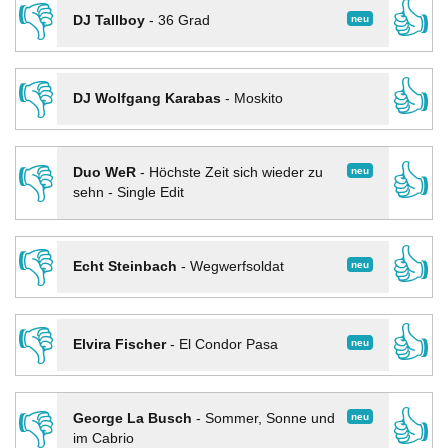
👎
👍
neu
DJ Tallboy
-
36 Grad
👎
👍
DJ Wolfgang Karabas
-
Moskito
👎
👍
neu
Duo WeR
-
Höchste Zeit sich wieder zu
sehn - Single Edit
👎
👍
neu
Echt Steinbach
-
Wegwerfsoldat
👎
👍
neu
Elvira Fischer
-
El Condor Pasa
👎
👍
neu
George La Busch
-
Sommer, Sonne und
im Cabrio