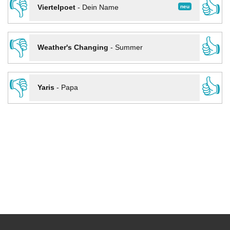
👎
👍
neu
Viertelpoet
-
Dein Name
👎
👍
Weather's Changing
-
Summer
👎
👍
Yaris
-
Papa