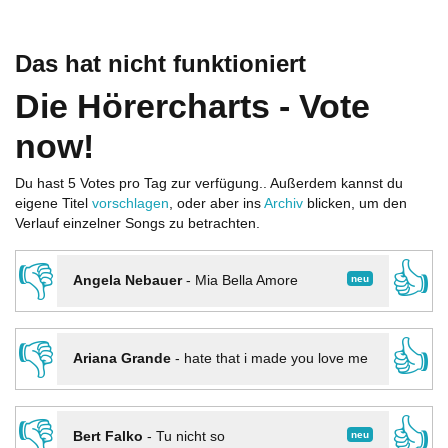
Das hat nicht funktioniert
Die Hörercharts - Vote
now!
Du hast 5 Votes pro Tag zur verfügung.. Außerdem kannst du
eigene Titel
vorschlagen
, oder aber ins
Archiv
blicken, um den
Verlauf einzelner Songs zu betrachten.
👎
👍
neu
Angela Nebauer
-
Mia Bella Amore
👎
👍
Ariana Grande
-
hate that i made you love me
👎
👍
neu
Bert Falko
-
Tu nicht so