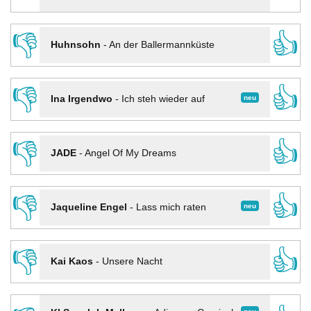
👎
👍
Huhnsohn
-
An der Ballermannküste
👎
👍
neu
Ina Irgendwo
-
Ich steh wieder auf
👎
👍
JADE
-
Angel Of My Dreams
👎
👍
neu
Jaqueline Engel
-
Lass mich raten
👎
👍
Kai Kaos
-
Unsere Nacht