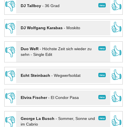
👎
👍
neu
DJ Tallboy
-
36 Grad
👎
👍
DJ Wolfgang Karabas
-
Moskito
👎
👍
neu
Duo WeR
-
Höchste Zeit sich wieder zu
sehn - Single Edit
👎
👍
neu
Echt Steinbach
-
Wegwerfsoldat
👎
👍
neu
Elvira Fischer
-
El Condor Pasa
👎
👍
neu
George La Busch
-
Sommer, Sonne und
im Cabrio