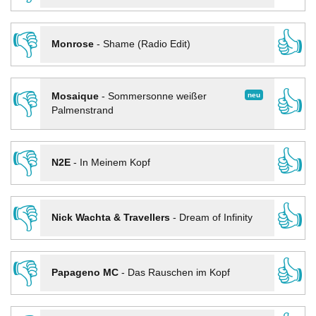
👎
👍
Monrose
-
Shame (Radio Edit)
👎
👍
neu
Mosaique
-
Sommersonne weißer
Palmenstrand
👎
👍
N2E
-
In Meinem Kopf
👎
👍
Nick Wachta & Travellers
-
Dream of Infinity
👎
👍
Papageno MC
-
Das Rauschen im Kopf