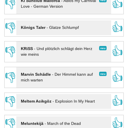
👎
👍
neu
KI Sunclub Mallorca
-
Adios my Carnival
Love - German Version
👎
👍
Königs Taler
-
Glatze Schlumpf
👎
👍
neu
KRiSS
-
Und plötzlich schlägt dein Herz
wie meins
👎
👍
neu
Marvin Schädle
-
Der Himmel kann auf
mich warten
👎
👍
Meltem Acikgöz
-
Explosion In My Heart
👎
👍
Meluntekijä
-
March of the Dead