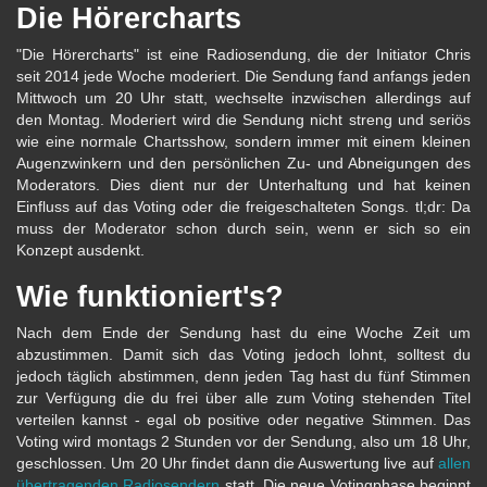
Die Hörercharts
"Die Hörercharts" ist eine Radiosendung, die der Initiator Chris
seit 2014 jede Woche moderiert. Die Sendung fand anfangs jeden
Mittwoch um 20 Uhr statt, wechselte inzwischen allerdings auf
den Montag. Moderiert wird die Sendung nicht streng und seriös
wie eine normale Chartsshow, sondern immer mit einem kleinen
Augenzwinkern und den persönlichen Zu- und Abneigungen des
Moderators. Dies dient nur der Unterhaltung und hat keinen
Einfluss auf das Voting oder die freigeschalteten Songs. tl;dr: Da
muss der Moderator schon durch sein, wenn er sich so ein
Konzept ausdenkt.
Wie funktioniert's?
Nach dem Ende der Sendung hast du eine Woche Zeit um
abzustimmen. Damit sich das Voting jedoch lohnt, solltest du
jedoch täglich abstimmen, denn jeden Tag hast du fünf Stimmen
zur Verfügung die du frei über alle zum Voting stehenden Titel
verteilen kannst - egal ob positive oder negative Stimmen. Das
Voting wird montags 2 Stunden vor der Sendung, also um 18 Uhr,
geschlossen. Um 20 Uhr findet dann die Auswertung live auf
allen
übertragenden Radiosendern
statt. Die neue Votingphase beginnt