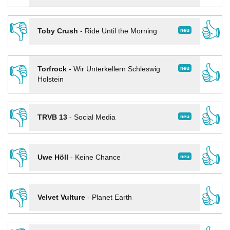
👎
👍
neu
Toby Crush
-
Ride Until the Morning
👎
👍
neu
Torfrock
-
Wir Unterkellern Schleswig
Holstein
👎
👍
neu
TRVB 13
-
Social Media
👎
👍
neu
Uwe Höll
-
Keine Chance
👎
👍
Velvet Vulture
-
Planet Earth