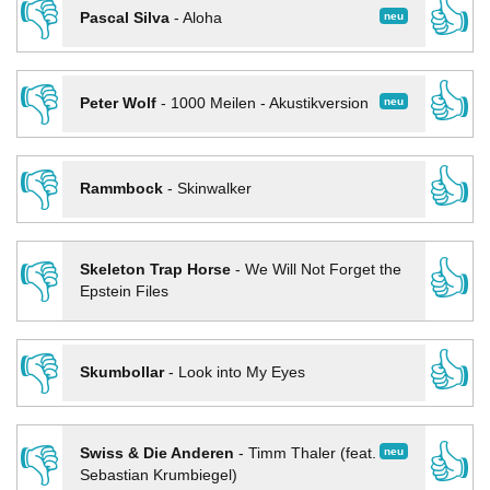
👎
👍
neu
Pascal Silva
-
Aloha
👎
👍
neu
Peter Wolf
-
1000 Meilen - Akustikversion
👎
👍
Rammbock
-
Skinwalker
👎
👍
Skeleton Trap Horse
-
We Will Not Forget the
Epstein Files
👎
👍
Skumbollar
-
Look into My Eyes
👎
👍
neu
Swiss & Die Anderen
-
Timm Thaler (feat.
Sebastian Krumbiegel)