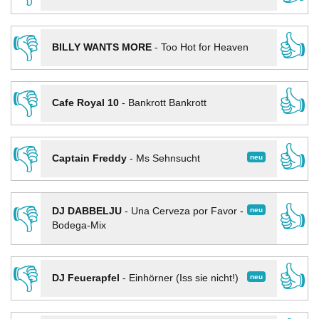
👎
👍
BILLY WANTS MORE
-
Too Hot for Heaven
👎
👍
Cafe Royal 10
-
Bankrott Bankrott
👎
👍
neu
Captain Freddy
-
Ms Sehnsucht
👎
👍
neu
DJ DABBELJU
-
Una Cerveza por Favor -
Bodega-Mix
👎
👍
neu
DJ Feuerapfel
-
Einhörner (Iss sie nicht!)