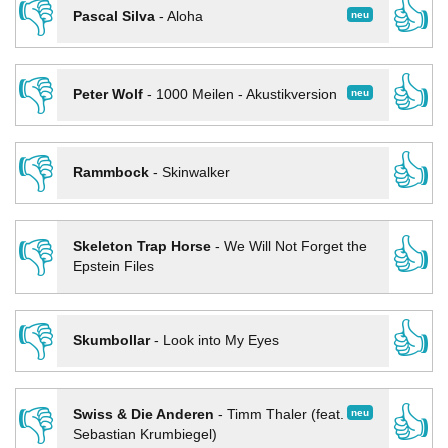
👎
👍
neu
Pascal Silva
-
Aloha
👎
👍
neu
Peter Wolf
-
1000 Meilen - Akustikversion
👎
👍
Rammbock
-
Skinwalker
👎
👍
Skeleton Trap Horse
-
We Will Not Forget the
Epstein Files
👎
👍
Skumbollar
-
Look into My Eyes
👎
👍
neu
Swiss & Die Anderen
-
Timm Thaler (feat.
Sebastian Krumbiegel)