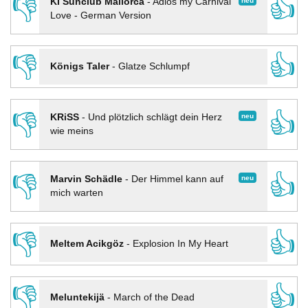
👎
👍
neu
KI Sunclub Mallorca
-
Adios my Carnival
Love - German Version
👎
👍
Königs Taler
-
Glatze Schlumpf
👎
👍
neu
KRiSS
-
Und plötzlich schlägt dein Herz
wie meins
👎
👍
neu
Marvin Schädle
-
Der Himmel kann auf
mich warten
👎
👍
Meltem Acikgöz
-
Explosion In My Heart
👎
👍
Meluntekijä
-
March of the Dead