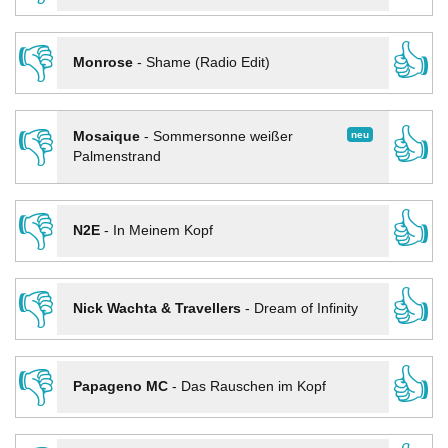
👎
👍
Monrose
-
Shame (Radio Edit)
👎
👍
neu
Mosaique
-
Sommersonne weißer
Palmenstrand
👎
👍
N2E
-
In Meinem Kopf
👎
👍
Nick Wachta & Travellers
-
Dream of Infinity
👎
👍
Papageno MC
-
Das Rauschen im Kopf