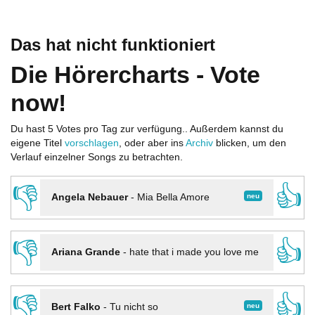
Das hat nicht funktioniert
Die Hörercharts - Vote
now!
Du hast 5 Votes pro Tag zur verfügung.. Außerdem kannst du
eigene Titel
vorschlagen
, oder aber ins
Archiv
blicken, um den
Verlauf einzelner Songs zu betrachten.
👎
👍
neu
Angela Nebauer
-
Mia Bella Amore
👎
👍
Ariana Grande
-
hate that i made you love me
👎
👍
neu
Bert Falko
-
Tu nicht so