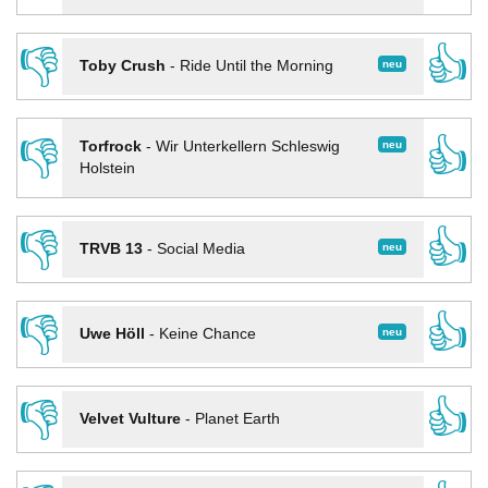
👎
👍
neu
Toby Crush
-
Ride Until the Morning
👎
👍
neu
Torfrock
-
Wir Unterkellern Schleswig
Holstein
👎
👍
neu
TRVB 13
-
Social Media
👎
👍
neu
Uwe Höll
-
Keine Chance
👎
👍
Velvet Vulture
-
Planet Earth