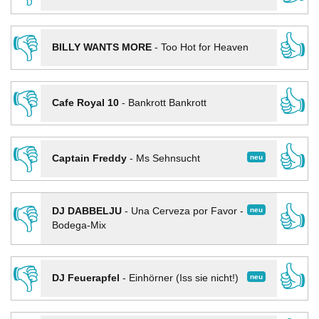
👎
👍
BILLY WANTS MORE
-
Too Hot for Heaven
👎
👍
Cafe Royal 10
-
Bankrott Bankrott
👎
👍
neu
Captain Freddy
-
Ms Sehnsucht
👎
👍
neu
DJ DABBELJU
-
Una Cerveza por Favor -
Bodega-Mix
👎
👍
neu
DJ Feuerapfel
-
Einhörner (Iss sie nicht!)