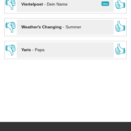
👎
👍
neu
Viertelpoet
-
Dein Name
👎
👍
Weather's Changing
-
Summer
👎
👍
Yaris
-
Papa