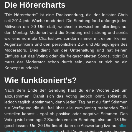
Die Hörercharts
"Die Hörercharts" ist eine Radiosendung, die der Initiator Chris
seit 2014 jede Woche moderiert. Die Sendung fand anfangs jeden
Mittwoch um 20 Uhr statt, wechselte inzwischen allerdings auf
den Montag. Moderiert wird die Sendung nicht streng und seriös
wie eine normale Chartsshow, sondern immer mit einem kleinen
Augenzwinkern und den persönlichen Zu- und Abneigungen des
Moderators. Dies dient nur der Unterhaltung und hat keinen
Einfluss auf das Voting oder die freigeschalteten Songs. tl;dr: Da
muss der Moderator schon durch sein, wenn er sich so ein
Konzept ausdenkt.
Wie funktioniert's?
Nach dem Ende der Sendung hast du eine Woche Zeit um
abzustimmen. Damit sich das Voting jedoch lohnt, solltest du
jedoch täglich abstimmen, denn jeden Tag hast du fünf Stimmen
zur Verfügung die du frei über alle zum Voting stehenden Titel
verteilen kannst - egal ob positive oder negative Stimmen. Das
Voting wird montags 2 Stunden vor der Sendung, also um 18 Uhr,
geschlossen. Um 20 Uhr findet dann die Auswertung live auf
allen
übertragenden Radiosendern
statt. Die neue Votingphase beginnt