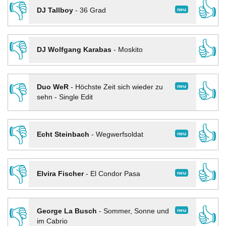
👎
👍
neu
DJ Tallboy
-
36 Grad
👎
👍
DJ Wolfgang Karabas
-
Moskito
👎
👍
neu
Duo WeR
-
Höchste Zeit sich wieder zu
sehn - Single Edit
👎
👍
neu
Echt Steinbach
-
Wegwerfsoldat
👎
👍
neu
Elvira Fischer
-
El Condor Pasa
👎
👍
neu
George La Busch
-
Sommer, Sonne und
im Cabrio