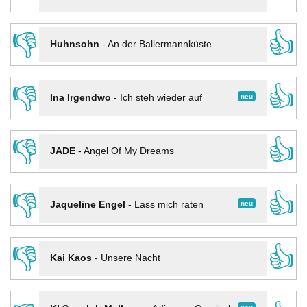
👎
👍
Huhnsohn
-
An der Ballermannküste
👎
👍
neu
Ina Irgendwo
-
Ich steh wieder auf
👎
👍
JADE
-
Angel Of My Dreams
👎
👍
neu
Jaqueline Engel
-
Lass mich raten
👎
👍
Kai Kaos
-
Unsere Nacht