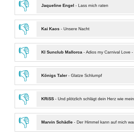
👎
Jaqueline Engel
-
Lass mich raten
👎
Kai Kaos
-
Unsere Nacht
👎
KI Sunclub Mallorca
-
Adios my Carnival Love 
👎
Königs Taler
-
Glatze Schlumpf
👎
KRiSS
-
Und plötzlich schlägt dein Herz wie mei
👎
Marvin Schädle
-
Der Himmel kann auf mich wa