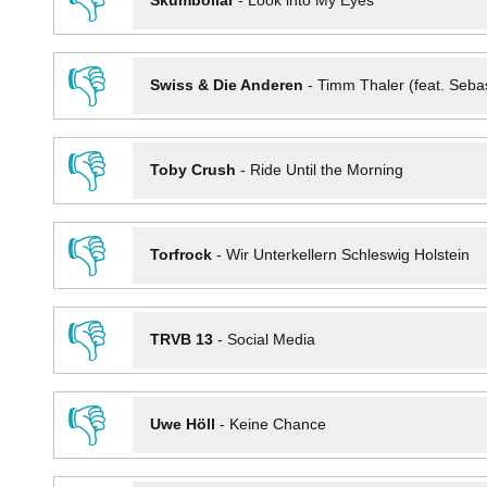
👎
Skumbollar
-
Look into My Eyes
👎
Swiss & Die Anderen
-
Timm Thaler (feat. Seba
👎
Toby Crush
-
Ride Until the Morning
👎
Torfrock
-
Wir Unterkellern Schleswig Holstein
👎
TRVB 13
-
Social Media
👎
Uwe Höll
-
Keine Chance