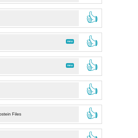
👍
👍
neu
👍
neu
👍
👍
stein Files