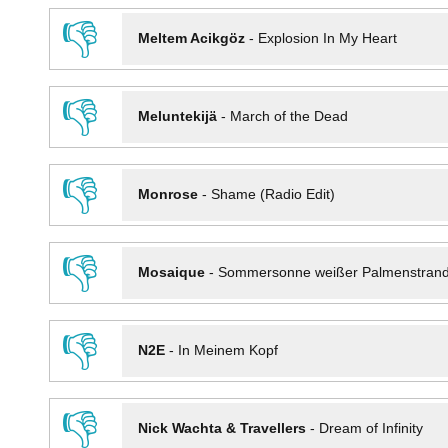
👎
Meltem Acikgöz
-
Explosion In My Heart
👎
Meluntekijä
-
March of the Dead
👎
Monrose
-
Shame (Radio Edit)
👎
Mosaique
-
Sommersonne weißer Palmenstran
👎
N2E
-
In Meinem Kopf
👎
Nick Wachta & Travellers
-
Dream of Infinity