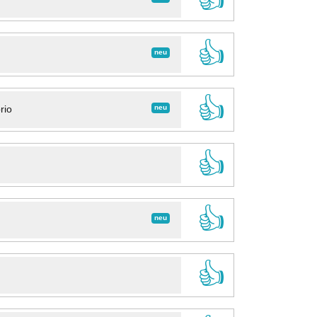
👍
neu
👍
neu
rio
👍
👍
neu
👍