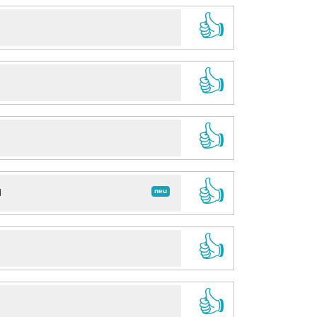
👍
👍
👍
👍
neu
d
👍
👍