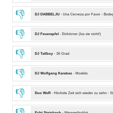
👎
DJ DABBELJU
-
Una Cerveza por Favor - Bode
👎
DJ Feuerapfel
-
Einhörner (Iss sie nicht!)
👎
DJ Tallboy
-
36 Grad
👎
DJ Wolfgang Karabas
-
Moskito
👎
Duo WeR
-
Höchste Zeit sich wieder zu sehn - Si
👎
Echt Steinbach
-
Wegwerfsoldat