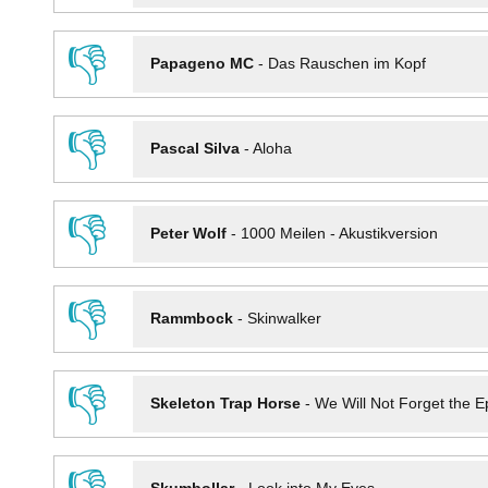
👎
Papageno MC
-
Das Rauschen im Kopf
👎
Pascal Silva
-
Aloha
👎
Peter Wolf
-
1000 Meilen - Akustikversion
👎
Rammbock
-
Skinwalker
👎
Skeleton Trap Horse
-
We Will Not Forget the Ep