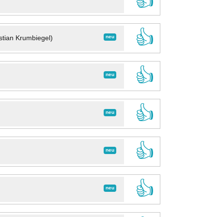
👍
👍
neu
stian Krumbiegel)
👍
neu
👍
neu
👍
neu
👍
neu