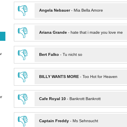
👎
Angela Nebauer
-
Mia Bella Amore
👎
Ariana Grande
-
hate that i made you love me
👎
v
Bert Falko
-
Tu nicht so
👎
BILLY WANTS MORE
-
Too Hot for Heaven
👎
hr
Cafe Royal 10
-
Bankrott Bankrott
👎
Captain Freddy
-
Ms Sehnsucht