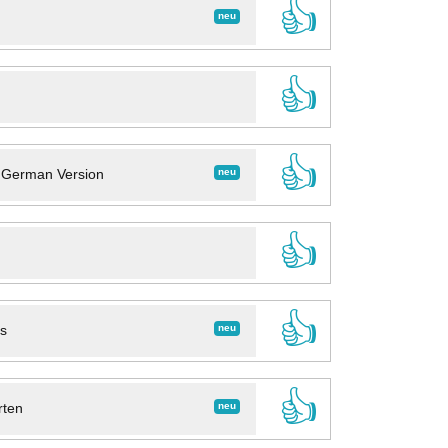
👍
neu
👍
👍
neu
- German Version
👍
👍
neu
ns
👍
neu
rten