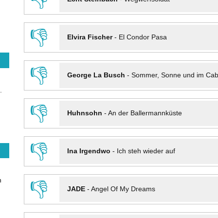
👎
Elvira Fischer
-
El Condor Pasa
👎
George La Busch
-
Sommer, Sonne und im Cab
.
👎
Huhnsohn
-
An der Ballermannküste
👎
Ina Irgendwo
-
Ich steh wieder auf
n
👎
JADE
-
Angel Of My Dreams