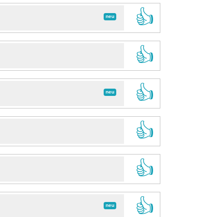
👍
neu
👍
👍
neu
👍
👍
👍
neu