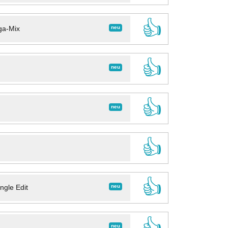
👍
neu
ga-Mix
👍
neu
👍
neu
👍
👍
neu
ngle Edit
👍
neu