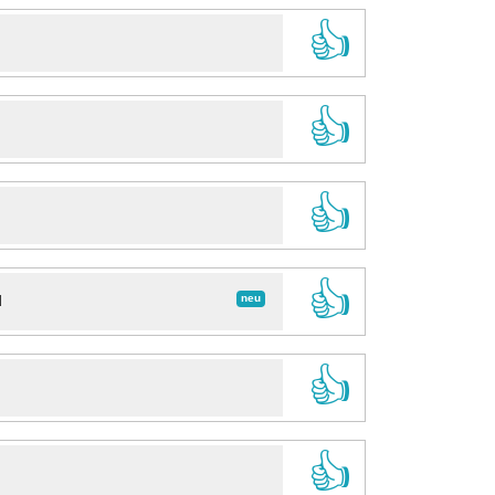
👍
👍
👍
👍
neu
d
👍
👍