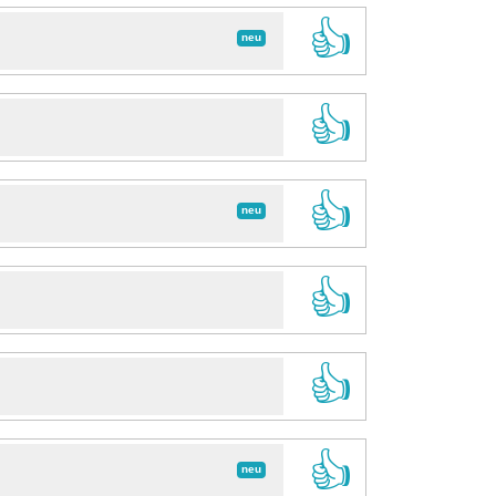
👍
neu
👍
👍
neu
👍
👍
👍
neu