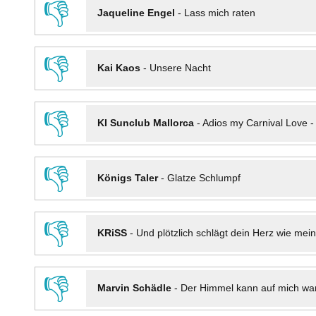
👎
Jaqueline Engel
-
Lass mich raten
👎
Kai Kaos
-
Unsere Nacht
👎
KI Sunclub Mallorca
-
Adios my Carnival Love 
👎
Königs Taler
-
Glatze Schlumpf
👎
KRiSS
-
Und plötzlich schlägt dein Herz wie mei
👎
Marvin Schädle
-
Der Himmel kann auf mich wa