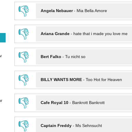
👎
Angela Nebauer
-
Mia Bella Amore
👎
Ariana Grande
-
hate that i made you love me
👎
v
Bert Falko
-
Tu nicht so
👎
BILLY WANTS MORE
-
Too Hot for Heaven
👎
hr
Cafe Royal 10
-
Bankrott Bankrott
👎
Captain Freddy
-
Ms Sehnsucht