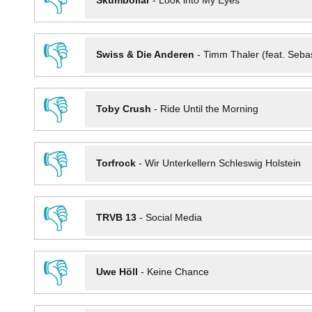
👎
Skumbollar
-
Look into My Eyes
👎
Swiss & Die Anderen
-
Timm Thaler (feat. Seba
👎
Toby Crush
-
Ride Until the Morning
👎
Torfrock
-
Wir Unterkellern Schleswig Holstein
👎
TRVB 13
-
Social Media
👎
Uwe Höll
-
Keine Chance