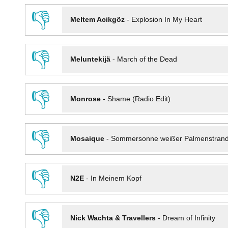
👎
Meltem Acikgöz
-
Explosion In My Heart
👎
Meluntekijä
-
March of the Dead
👎
Monrose
-
Shame (Radio Edit)
👎
Mosaique
-
Sommersonne weißer Palmenstran
👎
N2E
-
In Meinem Kopf
👎
Nick Wachta & Travellers
-
Dream of Infinity