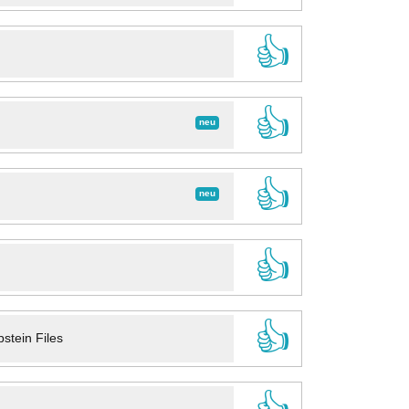
👍
👍
neu
👍
neu
👍
👍
stein Files