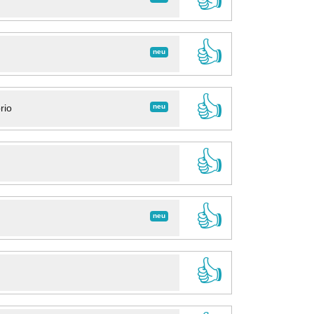
👍
neu
👍
neu
rio
👍
👍
neu
👍