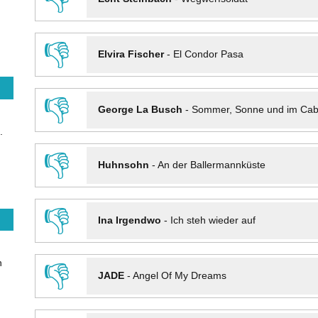
👎
Elvira Fischer
-
El Condor Pasa
👎
George La Busch
-
Sommer, Sonne und im Cab
.
👎
Huhnsohn
-
An der Ballermannküste
👎
Ina Irgendwo
-
Ich steh wieder auf
n
👎
JADE
-
Angel Of My Dreams