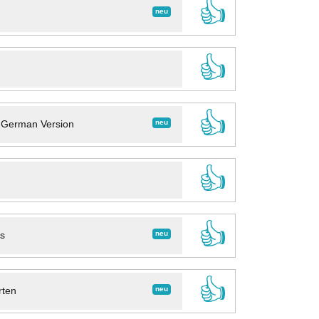
👍
neu
👍
👍
neu
- German Version
👍
👍
neu
ns
👍
neu
rten