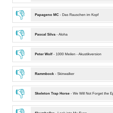
👎
Papageno MC
-
Das Rauschen im Kopf
👎
Pascal Silva
-
Aloha
👎
Peter Wolf
-
1000 Meilen - Akustikversion
👎
Rammbock
-
Skinwalker
👎
Skeleton Trap Horse
-
We Will Not Forget the Ep