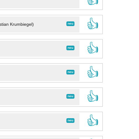
👍
👍
neu
stian Krumbiegel)
👍
neu
👍
neu
👍
neu
👍
neu