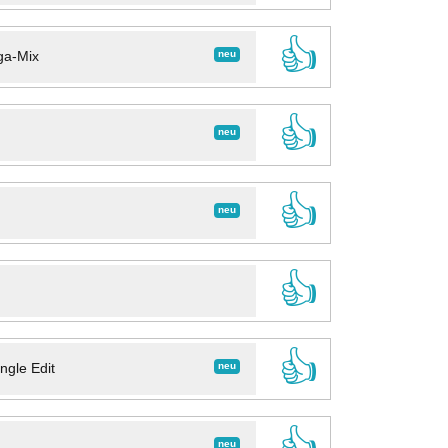
👍
neu
ga-Mix
👍
neu
👍
neu
👍
👍
neu
ngle Edit
👍
neu