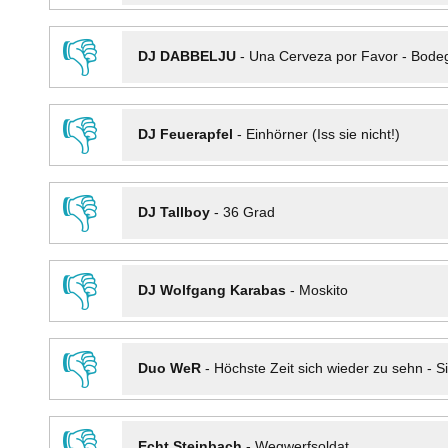
👎
DJ DABBELJU
-
Una Cerveza por Favor - Bode
👎
DJ Feuerapfel
-
Einhörner (Iss sie nicht!)
👎
DJ Tallboy
-
36 Grad
👎
DJ Wolfgang Karabas
-
Moskito
👎
Duo WeR
-
Höchste Zeit sich wieder zu sehn - Si
👎
Echt Steinbach
-
Wegwerfsoldat