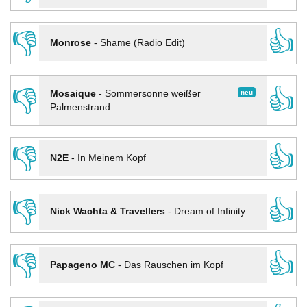
👎
👍
Monrose
-
Shame (Radio Edit)
👎
👍
neu
Mosaique
-
Sommersonne weißer
Palmenstrand
👎
👍
N2E
-
In Meinem Kopf
👎
👍
Nick Wachta & Travellers
-
Dream of Infinity
👎
👍
Papageno MC
-
Das Rauschen im Kopf