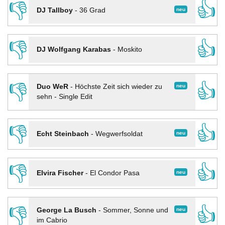
👎
👍
neu
DJ Tallboy
-
36 Grad
👎
👍
DJ Wolfgang Karabas
-
Moskito
👎
👍
neu
Duo WeR
-
Höchste Zeit sich wieder zu
sehn - Single Edit
👎
👍
neu
Echt Steinbach
-
Wegwerfsoldat
👎
👍
neu
Elvira Fischer
-
El Condor Pasa
👎
👍
neu
George La Busch
-
Sommer, Sonne und
im Cabrio