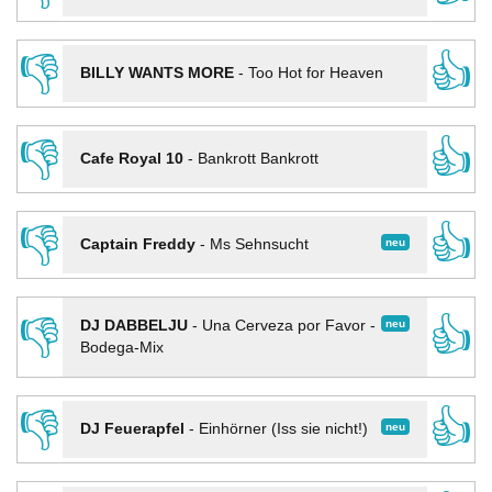
👎
👍
BILLY WANTS MORE
-
Too Hot for Heaven
👎
👍
Cafe Royal 10
-
Bankrott Bankrott
👎
👍
neu
Captain Freddy
-
Ms Sehnsucht
👎
👍
neu
DJ DABBELJU
-
Una Cerveza por Favor -
Bodega-Mix
👎
👍
neu
DJ Feuerapfel
-
Einhörner (Iss sie nicht!)