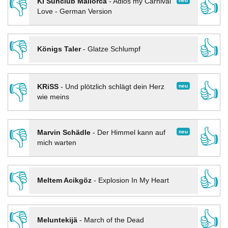
👎
👍
neu
KI Sunclub Mallorca
-
Adios my Carnival
Love - German Version
👎
👍
Königs Taler
-
Glatze Schlumpf
👎
👍
neu
KRiSS
-
Und plötzlich schlägt dein Herz
wie meins
👎
👍
neu
Marvin Schädle
-
Der Himmel kann auf
mich warten
👎
👍
Meltem Acikgöz
-
Explosion In My Heart
👎
👍
Meluntekijä
-
March of the Dead