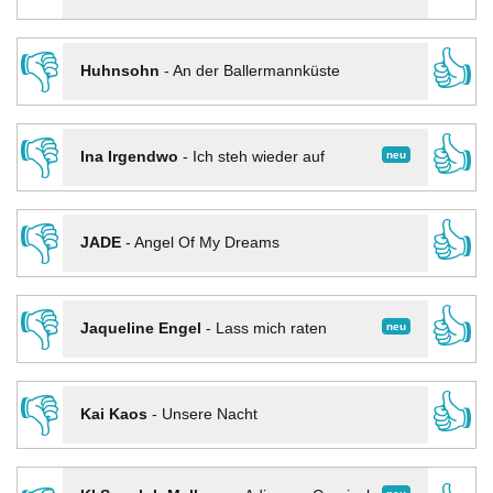
👎
👍
Huhnsohn
-
An der Ballermannküste
👎
👍
neu
Ina Irgendwo
-
Ich steh wieder auf
👎
👍
JADE
-
Angel Of My Dreams
👎
👍
neu
Jaqueline Engel
-
Lass mich raten
👎
👍
Kai Kaos
-
Unsere Nacht