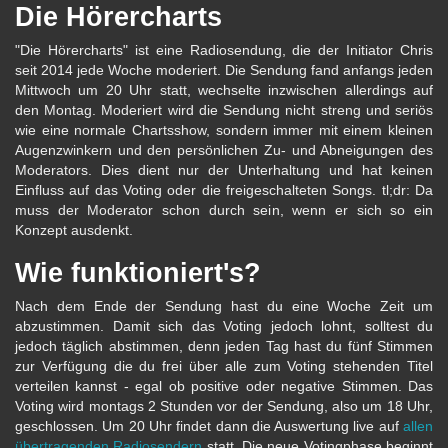
Die Hörercharts
"Die Hörercharts" ist eine Radiosendung, die der Initiator Chris
seit 2014 jede Woche moderiert. Die Sendung fand anfangs jeden
Mittwoch um 20 Uhr statt, wechselte inzwischen allerdings auf
den Montag. Moderiert wird die Sendung nicht streng und seriös
wie eine normale Chartsshow, sondern immer mit einem kleinen
Augenzwinkern und den persönlichen Zu- und Abneigungen des
Moderators. Dies dient nur der Unterhaltung und hat keinen
Einfluss auf das Voting oder die freigeschalteten Songs. tl;dr: Da
muss der Moderator schon durch sein, wenn er sich so ein
Konzept ausdenkt.
Wie funktioniert's?
Nach dem Ende der Sendung hast du eine Woche Zeit um
abzustimmen. Damit sich das Voting jedoch lohnt, solltest du
jedoch täglich abstimmen, denn jeden Tag hast du fünf Stimmen
zur Verfügung die du frei über alle zum Voting stehenden Titel
verteilen kannst - egal ob positive oder negative Stimmen. Das
Voting wird montags 2 Stunden vor der Sendung, also um 18 Uhr,
geschlossen. Um 20 Uhr findet dann die Auswertung live auf
allen
übertragenden Radiosendern
statt. Die neue Votingphase beginnt