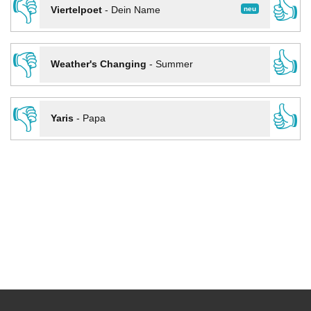
👎
👍
neu
Viertelpoet
-
Dein Name
👎
👍
Weather's Changing
-
Summer
👎
👍
Yaris
-
Papa