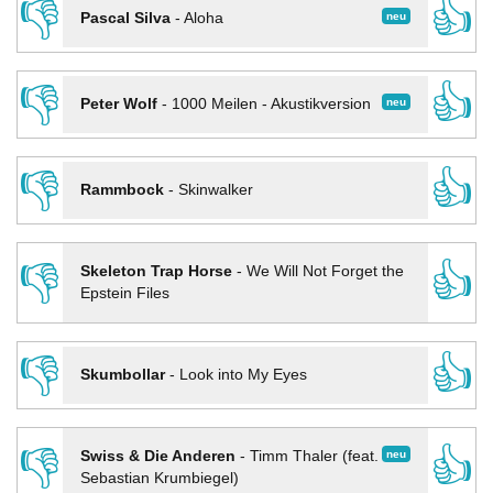
👎
👍
neu
Pascal Silva
-
Aloha
👎
👍
neu
Peter Wolf
-
1000 Meilen - Akustikversion
👎
👍
Rammbock
-
Skinwalker
👎
👍
Skeleton Trap Horse
-
We Will Not Forget the
Epstein Files
👎
👍
Skumbollar
-
Look into My Eyes
👎
👍
neu
Swiss & Die Anderen
-
Timm Thaler (feat.
Sebastian Krumbiegel)