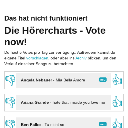
Das hat nicht funktioniert
Die Hörercharts - Vote
now!
Du hast 5 Votes pro Tag zur verfügung.. Außerdem kannst du
eigene Titel
vorschlagen
, oder aber ins
Archiv
blicken, um den
Verlauf einzelner Songs zu betrachten.
👎
👍
neu
Angela Nebauer
-
Mia Bella Amore
👎
👍
Ariana Grande
-
hate that i made you love me
👎
👍
neu
Bert Falko
-
Tu nicht so