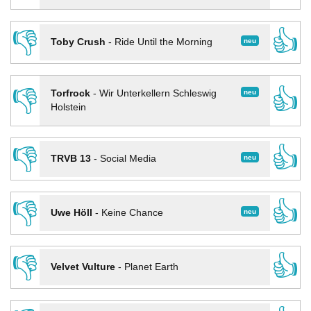
👎
👍
neu
Toby Crush
-
Ride Until the Morning
👎
👍
neu
Torfrock
-
Wir Unterkellern Schleswig
Holstein
👎
👍
neu
TRVB 13
-
Social Media
👎
👍
neu
Uwe Höll
-
Keine Chance
👎
👍
Velvet Vulture
-
Planet Earth