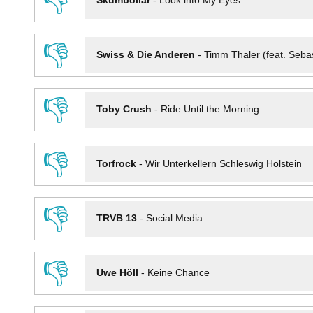
👎
Skumbollar
-
Look into My Eyes
👎
Swiss & Die Anderen
-
Timm Thaler (feat. Seba
👎
Toby Crush
-
Ride Until the Morning
👎
Torfrock
-
Wir Unterkellern Schleswig Holstein
👎
TRVB 13
-
Social Media
👎
Uwe Höll
-
Keine Chance