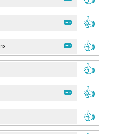
👍
neu
👍
neu
rio
👍
👍
neu
👍