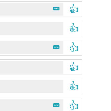
👍
neu
👍
👍
neu
👍
👍
👍
neu