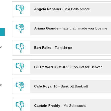
👎
Angela Nebauer
-
Mia Bella Amore
👎
Ariana Grande
-
hate that i made you love me
👎
v
Bert Falko
-
Tu nicht so
👎
BILLY WANTS MORE
-
Too Hot for Heaven
👎
hr
Cafe Royal 10
-
Bankrott Bankrott
👎
Captain Freddy
-
Ms Sehnsucht