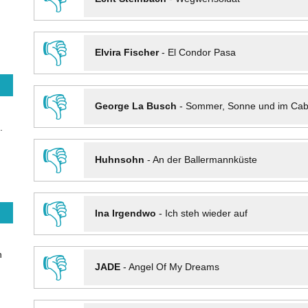
👎
Elvira Fischer
-
El Condor Pasa
👎
George La Busch
-
Sommer, Sonne und im Cab
.
👎
Huhnsohn
-
An der Ballermannküste
👎
Ina Irgendwo
-
Ich steh wieder auf
n
👎
JADE
-
Angel Of My Dreams