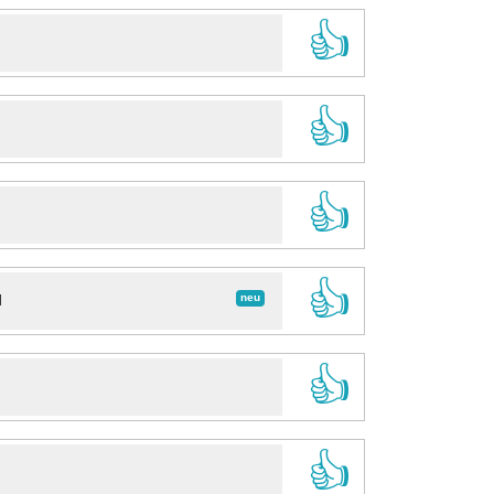
👍
👍
👍
👍
neu
d
👍
👍