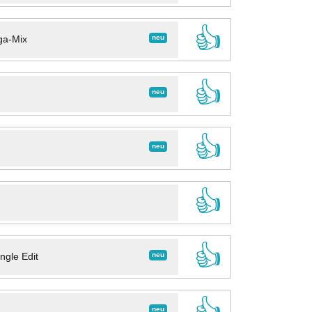
👍
neu
ga-Mix
👍
neu
👍
neu
👍
👍
neu
ngle Edit
👍
neu