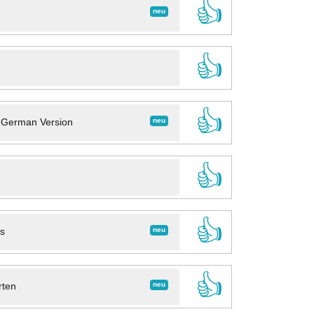
👍
neu
👍
👍
neu
- German Version
👍
👍
neu
ns
👍
neu
rten