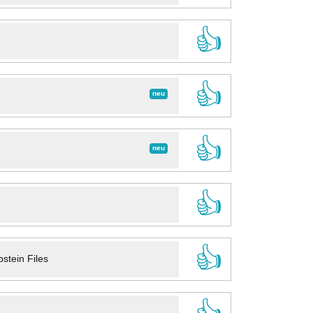
👍
👍
neu
👍
neu
👍
👍
stein Files