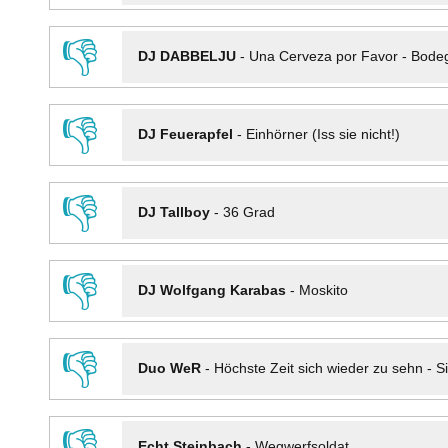
👎
DJ DABBELJU
-
Una Cerveza por Favor - Bode
👎
DJ Feuerapfel
-
Einhörner (Iss sie nicht!)
👎
DJ Tallboy
-
36 Grad
👎
DJ Wolfgang Karabas
-
Moskito
👎
Duo WeR
-
Höchste Zeit sich wieder zu sehn - Si
👎
Echt Steinbach
-
Wegwerfsoldat