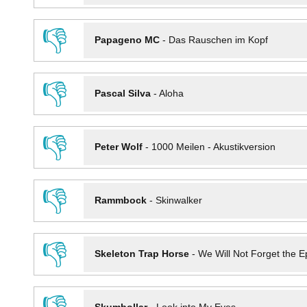
👎
Papageno MC
-
Das Rauschen im Kopf
👎
Pascal Silva
-
Aloha
👎
Peter Wolf
-
1000 Meilen - Akustikversion
👎
Rammbock
-
Skinwalker
👎
Skeleton Trap Horse
-
We Will Not Forget the Ep