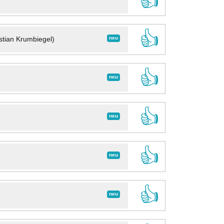
👍
👍
neu
stian Krumbiegel)
👍
neu
👍
neu
👍
neu
👍
neu