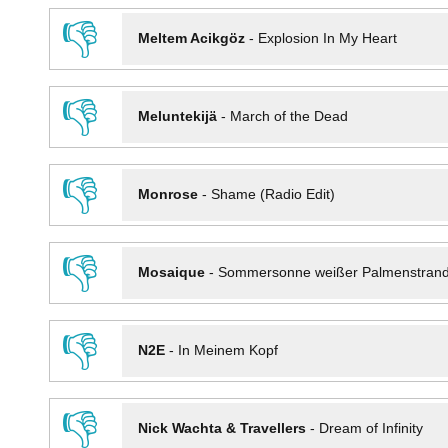
👎
Meltem Acikgöz
-
Explosion In My Heart
👎
Meluntekijä
-
March of the Dead
👎
Monrose
-
Shame (Radio Edit)
👎
Mosaique
-
Sommersonne weißer Palmenstran
👎
N2E
-
In Meinem Kopf
👎
Nick Wachta & Travellers
-
Dream of Infinity