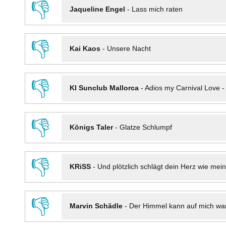
👎
Jaqueline Engel
-
Lass mich raten
👎
Kai Kaos
-
Unsere Nacht
👎
KI Sunclub Mallorca
-
Adios my Carnival Love 
👎
Königs Taler
-
Glatze Schlumpf
👎
KRiSS
-
Und plötzlich schlägt dein Herz wie mei
👎
Marvin Schädle
-
Der Himmel kann auf mich wa