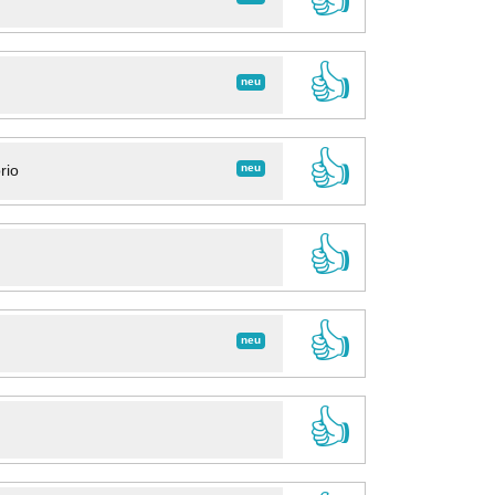
👍
neu
👍
neu
rio
👍
👍
neu
👍