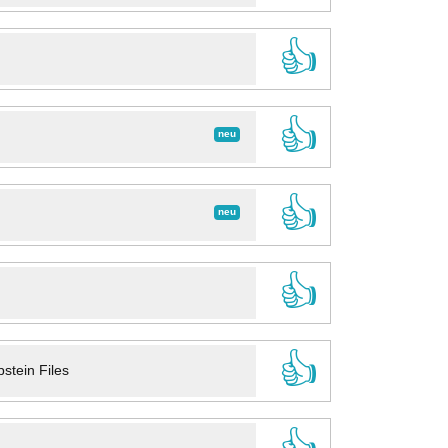
👍
👍
neu
👍
neu
👍
👍
stein Files