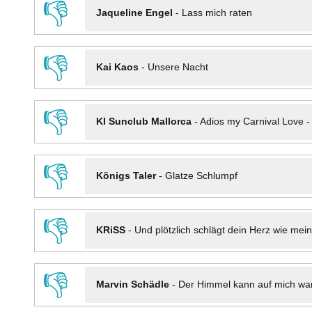
👎
Jaqueline Engel
-
Lass mich raten
👎
Kai Kaos
-
Unsere Nacht
👎
KI Sunclub Mallorca
-
Adios my Carnival Love 
👎
Königs Taler
-
Glatze Schlumpf
👎
KRiSS
-
Und plötzlich schlägt dein Herz wie mei
👎
Marvin Schädle
-
Der Himmel kann auf mich wa