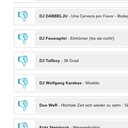
👎
DJ DABBELJU
-
Una Cerveza por Favor - Bode
👎
DJ Feuerapfel
-
Einhörner (Iss sie nicht!)
👎
DJ Tallboy
-
36 Grad
👎
DJ Wolfgang Karabas
-
Moskito
👎
Duo WeR
-
Höchste Zeit sich wieder zu sehn - Si
👎
Echt Steinbach
-
Wegwerfsoldat