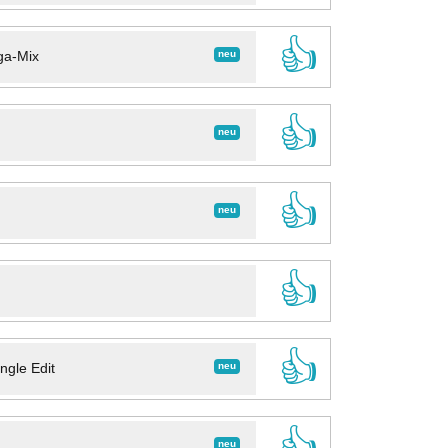
👍
neu
ga-Mix
👍
neu
👍
neu
👍
👍
neu
ngle Edit
👍
neu