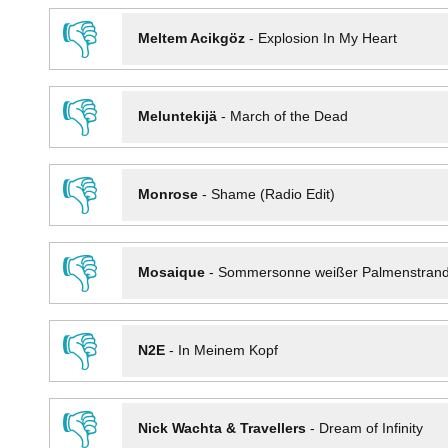
👎
Meltem Acikgöz
-
Explosion In My Heart
👎
Meluntekijä
-
March of the Dead
👎
Monrose
-
Shame (Radio Edit)
👎
Mosaique
-
Sommersonne weißer Palmenstran
👎
N2E
-
In Meinem Kopf
👎
Nick Wachta & Travellers
-
Dream of Infinity