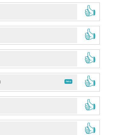
👍
👍
👍
👍
neu
d
👍
👍