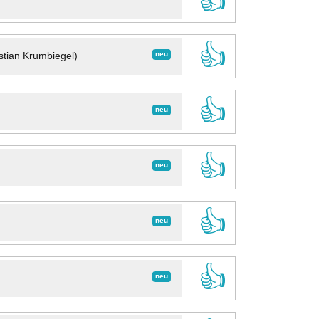
👍
👍
neu
stian Krumbiegel)
👍
neu
👍
neu
👍
neu
👍
neu