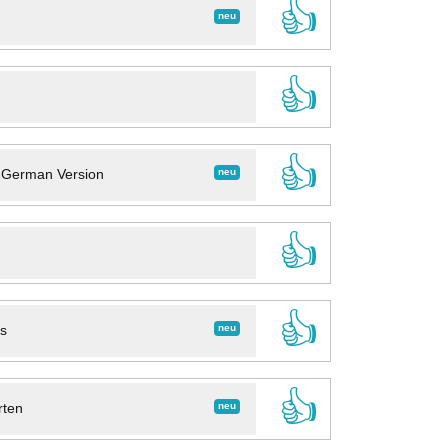
👍
neu
👍
👍
neu
- German Version
👍
👍
neu
ns
👍
neu
rten