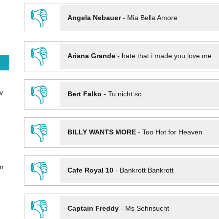
👎
Angela Nebauer
-
Mia Bella Amore
👎
Ariana Grande
-
hate that i made you love me
👎
v
Bert Falko
-
Tu nicht so
👎
BILLY WANTS MORE
-
Too Hot for Heaven
👎
hr
Cafe Royal 10
-
Bankrott Bankrott
👎
Captain Freddy
-
Ms Sehnsucht