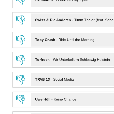
👎
Skumbollar
-
Look into My Eyes
👎
Swiss & Die Anderen
-
Timm Thaler (feat. Seba
👎
Toby Crush
-
Ride Until the Morning
👎
Torfrock
-
Wir Unterkellern Schleswig Holstein
👎
TRVB 13
-
Social Media
👎
Uwe Höll
-
Keine Chance