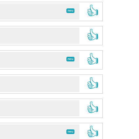
👍
neu
👍
👍
neu
👍
👍
👍
neu