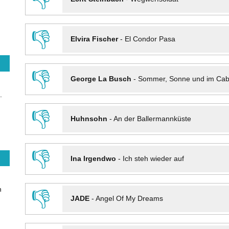
👎
Elvira Fischer
-
El Condor Pasa
👎
George La Busch
-
Sommer, Sonne und im Cab
.
👎
Huhnsohn
-
An der Ballermannküste
👎
Ina Irgendwo
-
Ich steh wieder auf
n
👎
JADE
-
Angel Of My Dreams