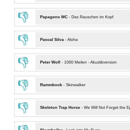
👎
Papageno MC
-
Das Rauschen im Kopf
👎
Pascal Silva
-
Aloha
👎
Peter Wolf
-
1000 Meilen - Akustikversion
👎
Rammbock
-
Skinwalker
👎
Skeleton Trap Horse
-
We Will Not Forget the Ep