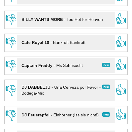
👎
👍
BILLY WANTS MORE
-
Too Hot for Heaven
👎
👍
Cafe Royal 10
-
Bankrott Bankrott
👎
👍
neu
Captain Freddy
-
Ms Sehnsucht
👎
👍
neu
DJ DABBELJU
-
Una Cerveza por Favor -
Bodega-Mix
👎
👍
neu
DJ Feuerapfel
-
Einhörner (Iss sie nicht!)