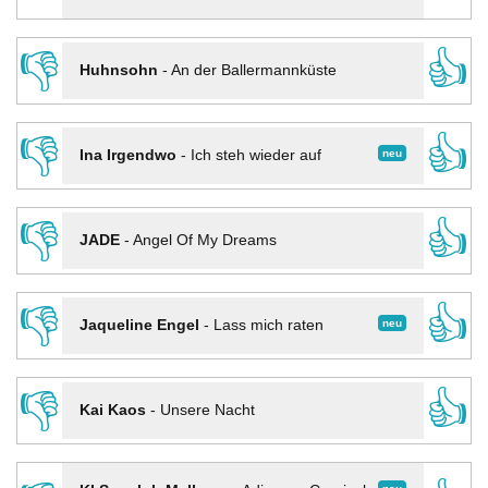
👎
👍
Huhnsohn
-
An der Ballermannküste
👎
👍
neu
Ina Irgendwo
-
Ich steh wieder auf
👎
👍
JADE
-
Angel Of My Dreams
👎
👍
neu
Jaqueline Engel
-
Lass mich raten
👎
👍
Kai Kaos
-
Unsere Nacht