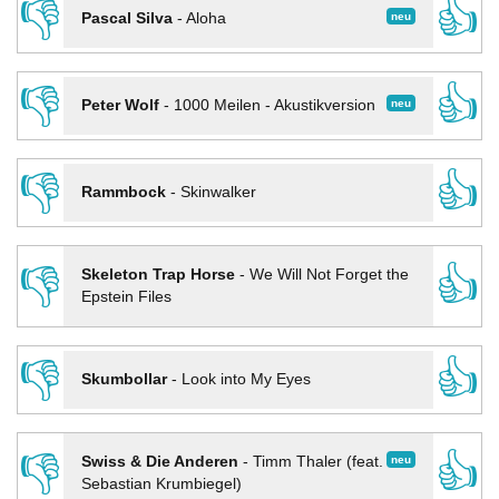
👎
👍
neu
Pascal Silva
-
Aloha
👎
👍
neu
Peter Wolf
-
1000 Meilen - Akustikversion
👎
👍
Rammbock
-
Skinwalker
👎
👍
Skeleton Trap Horse
-
We Will Not Forget the
Epstein Files
👎
👍
Skumbollar
-
Look into My Eyes
👎
👍
neu
Swiss & Die Anderen
-
Timm Thaler (feat.
Sebastian Krumbiegel)