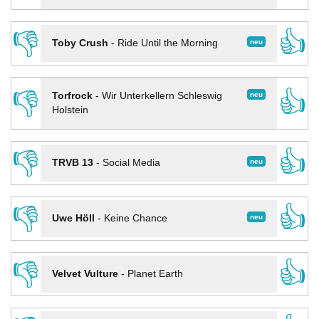
👎
👍
neu
Toby Crush
-
Ride Until the Morning
👎
👍
neu
Torfrock
-
Wir Unterkellern Schleswig
Holstein
👎
👍
neu
TRVB 13
-
Social Media
👎
👍
neu
Uwe Höll
-
Keine Chance
👎
👍
Velvet Vulture
-
Planet Earth