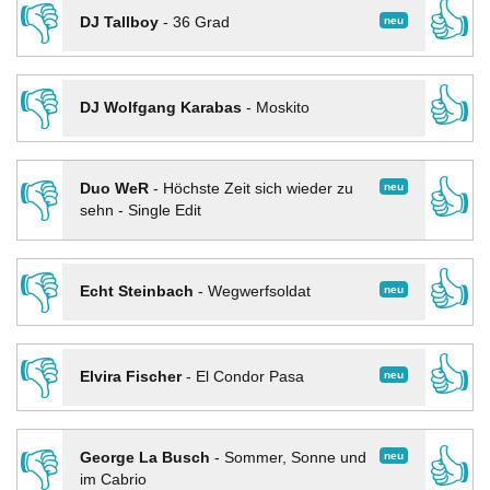
👎
👍
neu
DJ Tallboy
-
36 Grad
👎
👍
DJ Wolfgang Karabas
-
Moskito
👎
👍
neu
Duo WeR
-
Höchste Zeit sich wieder zu
sehn - Single Edit
👎
👍
neu
Echt Steinbach
-
Wegwerfsoldat
👎
👍
neu
Elvira Fischer
-
El Condor Pasa
👎
👍
neu
George La Busch
-
Sommer, Sonne und
im Cabrio