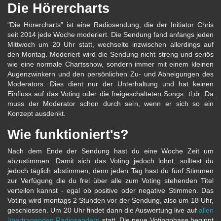
Die Hörercharts
"Die Hörercharts" ist eine Radiosendung, die der Initiator Chris
seit 2014 jede Woche moderiert. Die Sendung fand anfangs jeden
Mittwoch um 20 Uhr statt, wechselte inzwischen allerdings auf
den Montag. Moderiert wird die Sendung nicht streng und seriös
wie eine normale Chartsshow, sondern immer mit einem kleinen
Augenzwinkern und den persönlichen Zu- und Abneigungen des
Moderators. Dies dient nur der Unterhaltung und hat keinen
Einfluss auf das Voting oder die freigeschalteten Songs. tl;dr: Da
muss der Moderator schon durch sein, wenn er sich so ein
Konzept ausdenkt.
Wie funktioniert's?
Nach dem Ende der Sendung hast du eine Woche Zeit um
abzustimmen. Damit sich das Voting jedoch lohnt, solltest du
jedoch täglich abstimmen, denn jeden Tag hast du fünf Stimmen
zur Verfügung die du frei über alle zum Voting stehenden Titel
verteilen kannst - egal ob positive oder negative Stimmen. Das
Voting wird montags 2 Stunden vor der Sendung, also um 18 Uhr,
geschlossen. Um 20 Uhr findet dann die Auswertung live auf
allen
übertragenden Radiosendern
statt. Die neue Votingphase beginnt