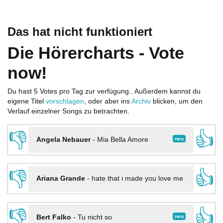
Das hat nicht funktioniert
Die Hörercharts - Vote
now!
Du hast 5 Votes pro Tag zur verfügung.. Außerdem kannst du
eigene Titel
vorschlagen
, oder aber ins
Archiv
blicken, um den
Verlauf einzelner Songs zu betrachten.
👎
👍
neu
Angela Nebauer
-
Mia Bella Amore
👎
👍
Ariana Grande
-
hate that i made you love me
👎
👍
neu
Bert Falko
-
Tu nicht so