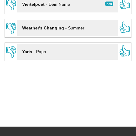
👎
👍
neu
Viertelpoet
-
Dein Name
👎
👍
Weather's Changing
-
Summer
👎
👍
Yaris
-
Papa