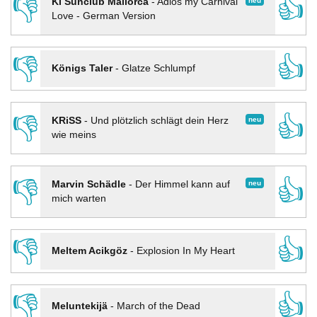
👎
👍
neu
KI Sunclub Mallorca
-
Adios my Carnival
Love - German Version
👎
👍
Königs Taler
-
Glatze Schlumpf
👎
👍
neu
KRiSS
-
Und plötzlich schlägt dein Herz
wie meins
👎
👍
neu
Marvin Schädle
-
Der Himmel kann auf
mich warten
👎
👍
Meltem Acikgöz
-
Explosion In My Heart
👎
👍
Meluntekijä
-
March of the Dead