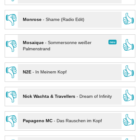
👎
👍
Monrose
-
Shame (Radio Edit)
👎
👍
neu
Mosaique
-
Sommersonne weißer
Palmenstrand
👎
👍
N2E
-
In Meinem Kopf
👎
👍
Nick Wachta & Travellers
-
Dream of Infinity
👎
👍
Papageno MC
-
Das Rauschen im Kopf