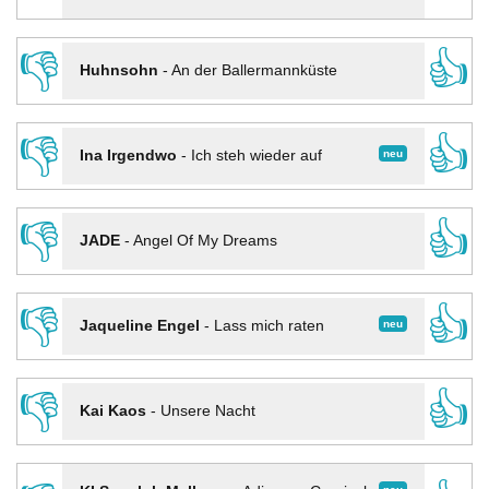
👎
👍
Huhnsohn
-
An der Ballermannküste
👎
👍
neu
Ina Irgendwo
-
Ich steh wieder auf
👎
👍
JADE
-
Angel Of My Dreams
👎
👍
neu
Jaqueline Engel
-
Lass mich raten
👎
👍
Kai Kaos
-
Unsere Nacht