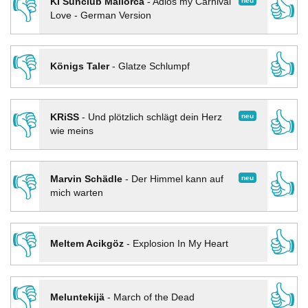
👎
👍
neu
KI Sunclub Mallorca
-
Adios my Carnival
Love - German Version
👎
👍
Königs Taler
-
Glatze Schlumpf
👎
👍
neu
KRiSS
-
Und plötzlich schlägt dein Herz
wie meins
👎
👍
neu
Marvin Schädle
-
Der Himmel kann auf
mich warten
👎
👍
Meltem Acikgöz
-
Explosion In My Heart
👎
👍
Meluntekijä
-
March of the Dead