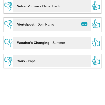
👎
👍
Velvet Vulture
-
Planet Earth
👎
👍
neu
Viertelpoet
-
Dein Name
👎
👍
Weather's Changing
-
Summer
👎
👍
Yaris
-
Papa