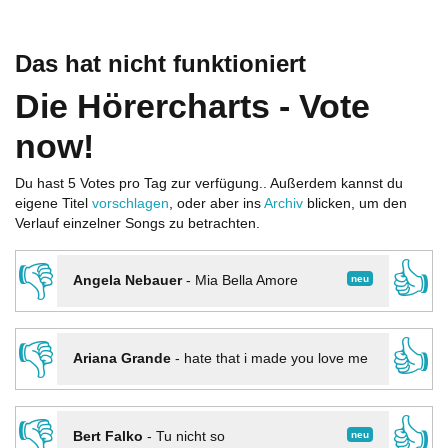
Das hat nicht funktioniert
Die Hörercharts - Vote
now!
Du hast 5 Votes pro Tag zur verfügung.. Außerdem kannst du
eigene Titel
vorschlagen
, oder aber ins
Archiv
blicken, um den
Verlauf einzelner Songs zu betrachten.
👎
👍
neu
Angela Nebauer
-
Mia Bella Amore
👎
👍
Ariana Grande
-
hate that i made you love me
👎
👍
neu
Bert Falko
-
Tu nicht so