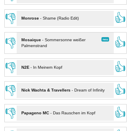
👎
👍
Monrose
-
Shame (Radio Edit)
👎
👍
neu
Mosaique
-
Sommersonne weißer
Palmenstrand
👎
👍
N2E
-
In Meinem Kopf
👎
👍
Nick Wachta & Travellers
-
Dream of Infinity
👎
👍
Papageno MC
-
Das Rauschen im Kopf