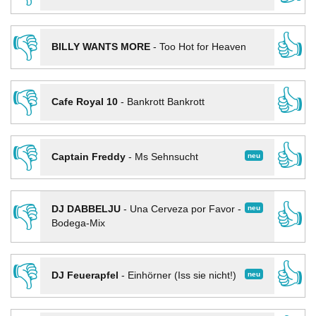
👎
👍
BILLY WANTS MORE
-
Too Hot for Heaven
👎
👍
Cafe Royal 10
-
Bankrott Bankrott
👎
👍
neu
Captain Freddy
-
Ms Sehnsucht
👎
👍
neu
DJ DABBELJU
-
Una Cerveza por Favor -
Bodega-Mix
👎
👍
neu
DJ Feuerapfel
-
Einhörner (Iss sie nicht!)