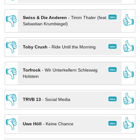
👎
👍
neu
Swiss & Die Anderen
-
Timm Thaler (feat.
Sebastian Krumbiegel)
👎
👍
neu
Toby Crush
-
Ride Until the Morning
👎
👍
neu
Torfrock
-
Wir Unterkellern Schleswig
Holstein
👎
👍
neu
TRVB 13
-
Social Media
👎
👍
neu
Uwe Höll
-
Keine Chance