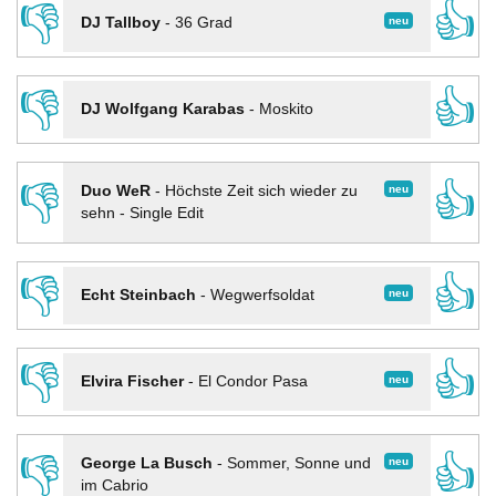
👎
👍
neu
DJ Tallboy
-
36 Grad
👎
👍
DJ Wolfgang Karabas
-
Moskito
👎
👍
neu
Duo WeR
-
Höchste Zeit sich wieder zu
sehn - Single Edit
👎
👍
neu
Echt Steinbach
-
Wegwerfsoldat
👎
👍
neu
Elvira Fischer
-
El Condor Pasa
👎
👍
neu
George La Busch
-
Sommer, Sonne und
im Cabrio