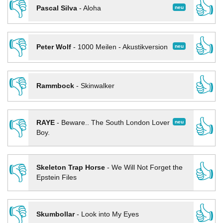
👎
👍
neu
Pascal Silva
-
Aloha
👎
👍
neu
Peter Wolf
-
1000 Meilen - Akustikversion
👎
👍
Rammbock
-
Skinwalker
👎
👍
neu
RAYE
-
Beware.. The South London Lover
Boy.
👎
👍
Skeleton Trap Horse
-
We Will Not Forget the
Epstein Files
👎
👍
Skumbollar
-
Look into My Eyes