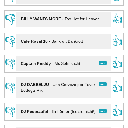
👎
👍
BILLY WANTS MORE
-
Too Hot for Heaven
👎
👍
Cafe Royal 10
-
Bankrott Bankrott
👎
👍
neu
Captain Freddy
-
Ms Sehnsucht
👎
👍
neu
DJ DABBELJU
-
Una Cerveza por Favor -
Bodega-Mix
👎
👍
neu
DJ Feuerapfel
-
Einhörner (Iss sie nicht!)