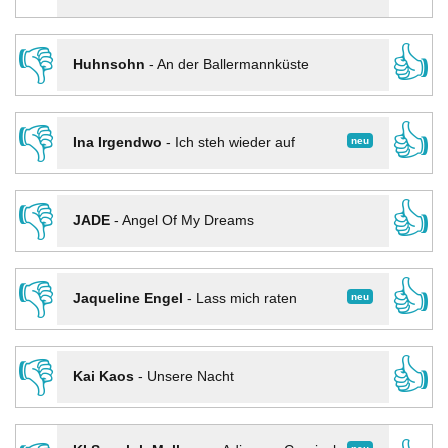
👎
👍
Huhnsohn
-
An der Ballermannküste
👎
👍
neu
Ina Irgendwo
-
Ich steh wieder auf
👎
👍
JADE
-
Angel Of My Dreams
👎
👍
neu
Jaqueline Engel
-
Lass mich raten
👎
👍
Kai Kaos
-
Unsere Nacht