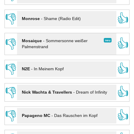
👎
👍
Monrose
-
Shame (Radio Edit)
👎
👍
neu
Mosaique
-
Sommersonne weißer
Palmenstrand
👎
👍
N2E
-
In Meinem Kopf
👎
👍
Nick Wachta & Travellers
-
Dream of Infinity
👎
👍
Papageno MC
-
Das Rauschen im Kopf