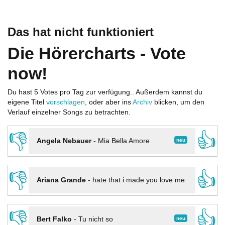
Das hat nicht funktioniert
Die Hörercharts - Vote
now!
Du hast 5 Votes pro Tag zur verfügung.. Außerdem kannst du
eigene Titel
vorschlagen
, oder aber ins
Archiv
blicken, um den
Verlauf einzelner Songs zu betrachten.
👎
👍
neu
Angela Nebauer
-
Mia Bella Amore
👎
👍
Ariana Grande
-
hate that i made you love me
👎
👍
neu
Bert Falko
-
Tu nicht so