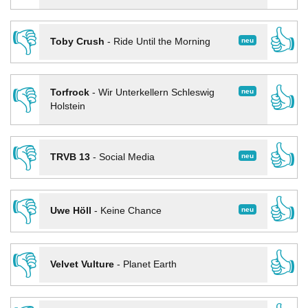
👎
👍
neu
Toby Crush
-
Ride Until the Morning
👎
👍
neu
Torfrock
-
Wir Unterkellern Schleswig
Holstein
👎
👍
neu
TRVB 13
-
Social Media
👎
👍
neu
Uwe Höll
-
Keine Chance
👎
👍
Velvet Vulture
-
Planet Earth