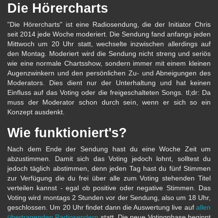
Die Hörercharts
"Die Hörercharts" ist eine Radiosendung, die der Initiator Chris
seit 2014 jede Woche moderiert. Die Sendung fand anfangs jeden
Mittwoch um 20 Uhr statt, wechselte inzwischen allerdings auf
den Montag. Moderiert wird die Sendung nicht streng und seriös
wie eine normale Chartsshow, sondern immer mit einem kleinen
Augenzwinkern und den persönlichen Zu- und Abneigungen des
Moderators. Dies dient nur der Unterhaltung und hat keinen
Einfluss auf das Voting oder die freigeschalteten Songs. tl;dr: Da
muss der Moderator schon durch sein, wenn er sich so ein
Konzept ausdenkt.
Wie funktioniert's?
Nach dem Ende der Sendung hast du eine Woche Zeit um
abzustimmen. Damit sich das Voting jedoch lohnt, solltest du
jedoch täglich abstimmen, denn jeden Tag hast du fünf Stimmen
zur Verfügung die du frei über alle zum Voting stehenden Titel
verteilen kannst - egal ob positive oder negative Stimmen. Das
Voting wird montags 2 Stunden vor der Sendung, also um 18 Uhr,
geschlossen. Um 20 Uhr findet dann die Auswertung live auf
allen
übertragenden Radiosendern
statt. Die neue Votingphase beginnt