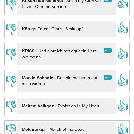
👎
👍
neu
KI Sunclub Mallorca
-
Adios my Carnival
Love - German Version
👎
👍
Königs Taler
-
Glatze Schlumpf
👎
👍
neu
KRiSS
-
Und plötzlich schlägt dein Herz
wie meins
👎
👍
neu
Marvin Schädle
-
Der Himmel kann auf
mich warten
👎
👍
Meltem Acikgöz
-
Explosion In My Heart
👎
👍
Meluntekijä
-
March of the Dead