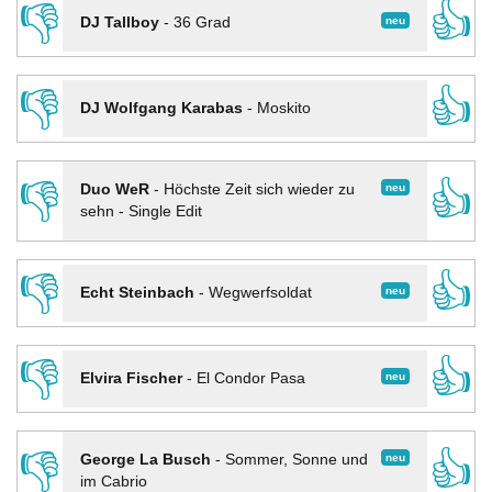
👎
👍
neu
DJ Tallboy
-
36 Grad
👎
👍
DJ Wolfgang Karabas
-
Moskito
👎
👍
neu
Duo WeR
-
Höchste Zeit sich wieder zu
sehn - Single Edit
👎
👍
neu
Echt Steinbach
-
Wegwerfsoldat
👎
👍
neu
Elvira Fischer
-
El Condor Pasa
👎
👍
neu
George La Busch
-
Sommer, Sonne und
im Cabrio