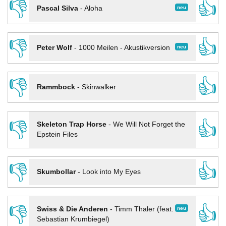
👎
👍
neu
Pascal Silva
-
Aloha
👎
👍
neu
Peter Wolf
-
1000 Meilen - Akustikversion
👎
👍
Rammbock
-
Skinwalker
👎
👍
Skeleton Trap Horse
-
We Will Not Forget the
Epstein Files
👎
👍
Skumbollar
-
Look into My Eyes
👎
👍
neu
Swiss & Die Anderen
-
Timm Thaler (feat.
Sebastian Krumbiegel)