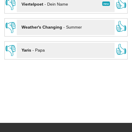
👎
👍
neu
Viertelpoet
-
Dein Name
👎
👍
Weather's Changing
-
Summer
👎
👍
Yaris
-
Papa