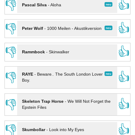
👎
👍
neu
Pascal Silva
-
Aloha
👎
👍
neu
Peter Wolf
-
1000 Meilen - Akustikversion
👎
👍
Rammbock
-
Skinwalker
👎
👍
neu
RAYE
-
Beware.. The South London Lover
Boy.
👎
👍
Skeleton Trap Horse
-
We Will Not Forget the
Epstein Files
👎
👍
Skumbollar
-
Look into My Eyes