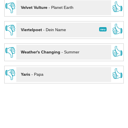
👎
👍
Velvet Vulture
-
Planet Earth
👎
👍
neu
Viertelpoet
-
Dein Name
👎
👍
Weather's Changing
-
Summer
👎
👍
Yaris
-
Papa