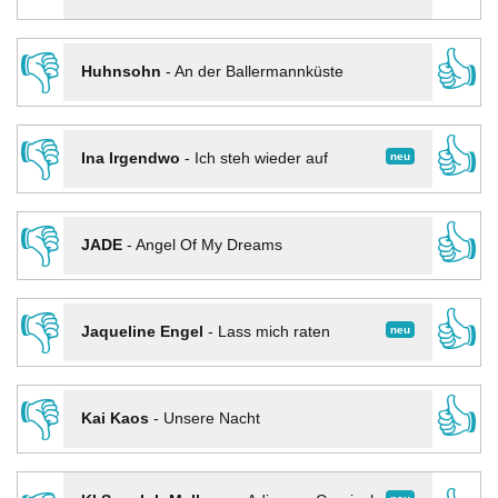
👎
👍
Huhnsohn
-
An der Ballermannküste
👎
👍
neu
Ina Irgendwo
-
Ich steh wieder auf
👎
👍
JADE
-
Angel Of My Dreams
👎
👍
neu
Jaqueline Engel
-
Lass mich raten
👎
👍
Kai Kaos
-
Unsere Nacht