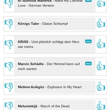
👎
👍
neu
KI Sunclub Mallorca
-
Adios my Carnival
Love - German Version
👎
👍
Königs Taler
-
Glatze Schlumpf
👎
👍
neu
KRiSS
-
Und plötzlich schlägt dein Herz
wie meins
👎
👍
neu
Marvin Schädle
-
Der Himmel kann auf
mich warten
👎
👍
Meltem Acikgöz
-
Explosion In My Heart
👎
👍
Meluntekijä
-
March of the Dead