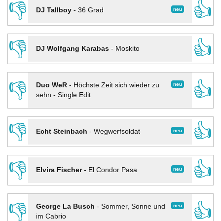
👎
👍
neu
DJ Tallboy
-
36 Grad
👎
👍
DJ Wolfgang Karabas
-
Moskito
👎
👍
neu
Duo WeR
-
Höchste Zeit sich wieder zu
sehn - Single Edit
👎
👍
neu
Echt Steinbach
-
Wegwerfsoldat
👎
👍
neu
Elvira Fischer
-
El Condor Pasa
👎
👍
neu
George La Busch
-
Sommer, Sonne und
im Cabrio