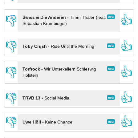
👎
👍
neu
Swiss & Die Anderen
-
Timm Thaler (feat.
Sebastian Krumbiegel)
👎
👍
neu
Toby Crush
-
Ride Until the Morning
👎
👍
neu
Torfrock
-
Wir Unterkellern Schleswig
Holstein
👎
👍
neu
TRVB 13
-
Social Media
👎
👍
neu
Uwe Höll
-
Keine Chance