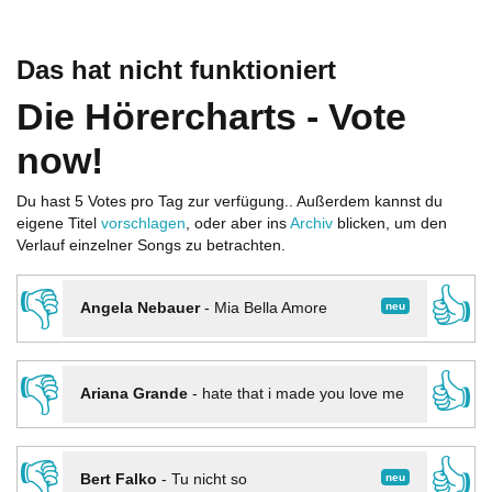
Das hat nicht funktioniert
Die Hörercharts - Vote
now!
Du hast 5 Votes pro Tag zur verfügung.. Außerdem kannst du
eigene Titel
vorschlagen
, oder aber ins
Archiv
blicken, um den
Verlauf einzelner Songs zu betrachten.
👎
👍
neu
Angela Nebauer
-
Mia Bella Amore
👎
👍
Ariana Grande
-
hate that i made you love me
👎
👍
neu
Bert Falko
-
Tu nicht so