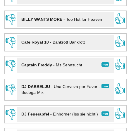
👎
👍
BILLY WANTS MORE
-
Too Hot for Heaven
👎
👍
Cafe Royal 10
-
Bankrott Bankrott
👎
👍
neu
Captain Freddy
-
Ms Sehnsucht
👎
👍
neu
DJ DABBELJU
-
Una Cerveza por Favor -
Bodega-Mix
👎
👍
neu
DJ Feuerapfel
-
Einhörner (Iss sie nicht!)