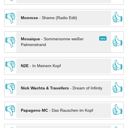
👎
👍
Monrose
-
Shame (Radio Edit)
👎
👍
neu
Mosaique
-
Sommersonne weißer
Palmenstrand
👎
👍
N2E
-
In Meinem Kopf
👎
👍
Nick Wachta & Travellers
-
Dream of Infinity
👎
👍
Papageno MC
-
Das Rauschen im Kopf