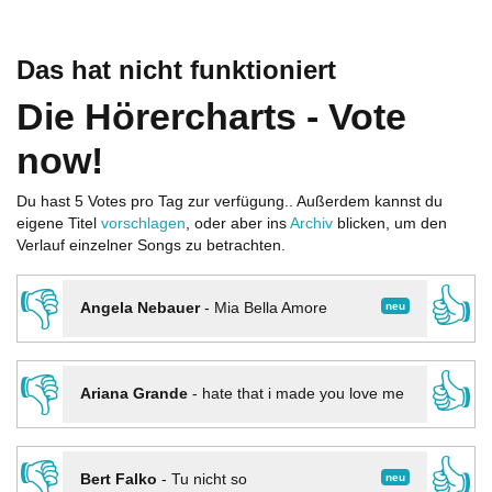
Das hat nicht funktioniert
Die Hörercharts - Vote
now!
Du hast 5 Votes pro Tag zur verfügung.. Außerdem kannst du
eigene Titel
vorschlagen
, oder aber ins
Archiv
blicken, um den
Verlauf einzelner Songs zu betrachten.
👎
👍
neu
Angela Nebauer
-
Mia Bella Amore
👎
👍
Ariana Grande
-
hate that i made you love me
👎
👍
neu
Bert Falko
-
Tu nicht so