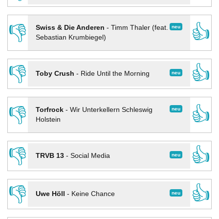
👎
👍
neu
Swiss & Die Anderen
-
Timm Thaler (feat.
Sebastian Krumbiegel)
👎
👍
neu
Toby Crush
-
Ride Until the Morning
👎
👍
neu
Torfrock
-
Wir Unterkellern Schleswig
Holstein
👎
👍
neu
TRVB 13
-
Social Media
👎
👍
neu
Uwe Höll
-
Keine Chance