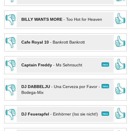
👎
👍
BILLY WANTS MORE
-
Too Hot for Heaven
👎
👍
Cafe Royal 10
-
Bankrott Bankrott
👎
👍
neu
Captain Freddy
-
Ms Sehnsucht
👎
👍
neu
DJ DABBELJU
-
Una Cerveza por Favor -
Bodega-Mix
👎
👍
neu
DJ Feuerapfel
-
Einhörner (Iss sie nicht!)