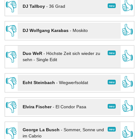
👎
👍
neu
DJ Tallboy
-
36 Grad
👎
👍
DJ Wolfgang Karabas
-
Moskito
👎
👍
neu
Duo WeR
-
Höchste Zeit sich wieder zu
sehn - Single Edit
👎
👍
neu
Echt Steinbach
-
Wegwerfsoldat
👎
👍
neu
Elvira Fischer
-
El Condor Pasa
👎
👍
neu
George La Busch
-
Sommer, Sonne und
im Cabrio