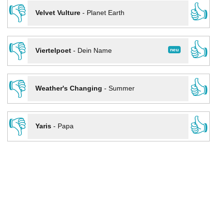
👎
👍
Velvet Vulture
-
Planet Earth
👎
👍
neu
Viertelpoet
-
Dein Name
👎
👍
Weather's Changing
-
Summer
👎
👍
Yaris
-
Papa