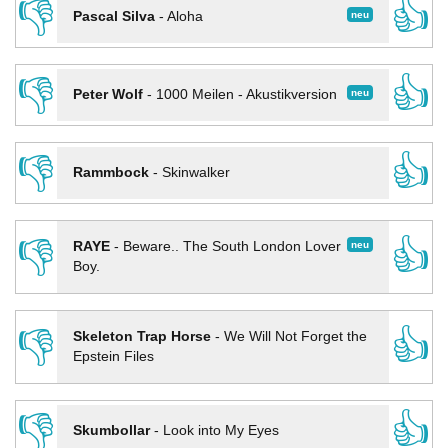
👎
👍
neu
Pascal Silva
-
Aloha
👎
👍
neu
Peter Wolf
-
1000 Meilen - Akustikversion
👎
👍
Rammbock
-
Skinwalker
👎
👍
neu
RAYE
-
Beware.. The South London Lover
Boy.
👎
👍
Skeleton Trap Horse
-
We Will Not Forget the
Epstein Files
👎
👍
Skumbollar
-
Look into My Eyes