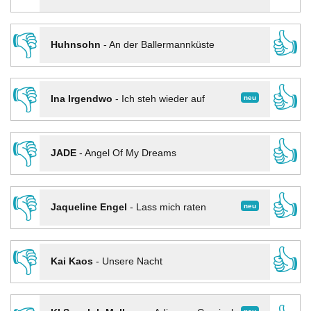
👎
👍
Huhnsohn
-
An der Ballermannküste
👎
👍
neu
Ina Irgendwo
-
Ich steh wieder auf
👎
👍
JADE
-
Angel Of My Dreams
👎
👍
neu
Jaqueline Engel
-
Lass mich raten
👎
👍
Kai Kaos
-
Unsere Nacht