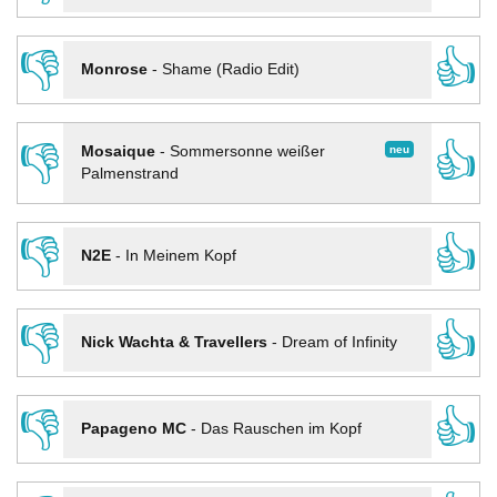
👎
👍
Monrose
-
Shame (Radio Edit)
👎
👍
neu
Mosaique
-
Sommersonne weißer
Palmenstrand
👎
👍
N2E
-
In Meinem Kopf
👎
👍
Nick Wachta & Travellers
-
Dream of Infinity
👎
👍
Papageno MC
-
Das Rauschen im Kopf