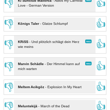
👎
👍
neu
KI Sunclub Mallorca
-
Adios my Carnival
Love - German Version
👎
👍
Königs Taler
-
Glatze Schlumpf
👎
👍
neu
KRiSS
-
Und plötzlich schlägt dein Herz
wie meins
👎
👍
neu
Marvin Schädle
-
Der Himmel kann auf
mich warten
👎
👍
Meltem Acikgöz
-
Explosion In My Heart
👎
👍
Meluntekijä
-
March of the Dead