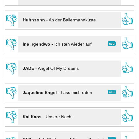
👎
👍
Huhnsohn
-
An der Ballermannküste
👎
👍
neu
Ina Irgendwo
-
Ich steh wieder auf
👎
👍
JADE
-
Angel Of My Dreams
👎
👍
neu
Jaqueline Engel
-
Lass mich raten
👎
👍
Kai Kaos
-
Unsere Nacht