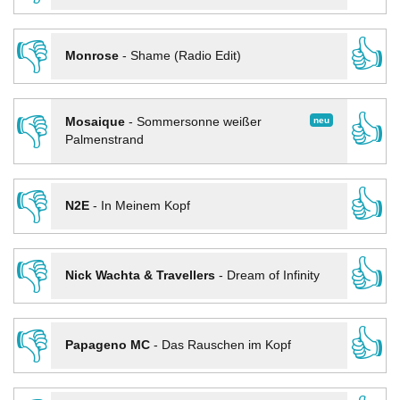
👎
👍
Monrose
-
Shame (Radio Edit)
👎
👍
neu
Mosaique
-
Sommersonne weißer
Palmenstrand
👎
👍
N2E
-
In Meinem Kopf
👎
👍
Nick Wachta & Travellers
-
Dream of Infinity
👎
👍
Papageno MC
-
Das Rauschen im Kopf