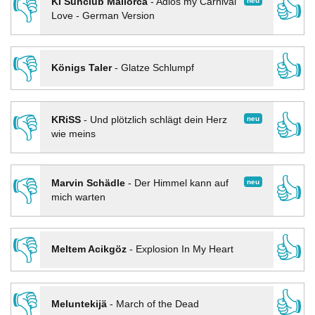
👎
👍
neu
KI Sunclub Mallorca
-
Adios my Carnival
Love - German Version
👎
👍
Königs Taler
-
Glatze Schlumpf
👎
👍
neu
KRiSS
-
Und plötzlich schlägt dein Herz
wie meins
👎
👍
neu
Marvin Schädle
-
Der Himmel kann auf
mich warten
👎
👍
Meltem Acikgöz
-
Explosion In My Heart
👎
👍
Meluntekijä
-
March of the Dead