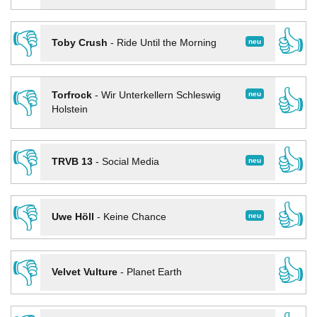
👎
👍
neu
Toby Crush
-
Ride Until the Morning
👎
👍
neu
Torfrock
-
Wir Unterkellern Schleswig
Holstein
👎
👍
neu
TRVB 13
-
Social Media
👎
👍
neu
Uwe Höll
-
Keine Chance
👎
👍
Velvet Vulture
-
Planet Earth