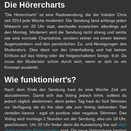
Die Hörercharts
"Die Hörercharts" ist eine Radiosendung, die der Initiator Chris
seit 2014 jede Woche moderiert. Die Sendung fand anfangs jeden
Mittwoch um 20 Uhr statt, wechselte inzwischen allerdings auf
den Montag. Moderiert wird die Sendung nicht streng und seriös
wie eine normale Chartsshow, sondern immer mit einem kleinen
Augenzwinkern und den persönlichen Zu- und Abneigungen des
Moderators. Dies dient nur der Unterhaltung und hat keinen
Einfluss auf das Voting oder die freigeschalteten Songs. tl;dr: Da
muss der Moderator schon durch sein, wenn er sich so ein
Konzept ausdenkt.
Wie funktioniert's?
Nach dem Ende der Sendung hast du eine Woche Zeit um
abzustimmen. Damit sich das Voting jedoch lohnt, solltest du
jedoch täglich abstimmen, denn jeden Tag hast du fünf Stimmen
zur Verfügung die du frei über alle zum Voting stehenden Titel
verteilen kannst - egal ob positive oder negative Stimmen. Das
Voting wird montags 2 Stunden vor der Sendung, also um 18 Uhr,
geschlossen. Um 20 Uhr findet dann die Auswertung live auf
allen
übertragenden Radiosendern
statt. Die neue Votingphase beginnt