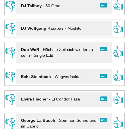
👎
👍
neu
DJ Tallboy
-
36 Grad
👎
👍
DJ Wolfgang Karabas
-
Moskito
👎
👍
neu
Duo WeR
-
Höchste Zeit sich wieder zu
sehn - Single Edit
👎
👍
neu
Echt Steinbach
-
Wegwerfsoldat
👎
👍
neu
Elvira Fischer
-
El Condor Pasa
👎
👍
neu
George La Busch
-
Sommer, Sonne und
im Cabrio