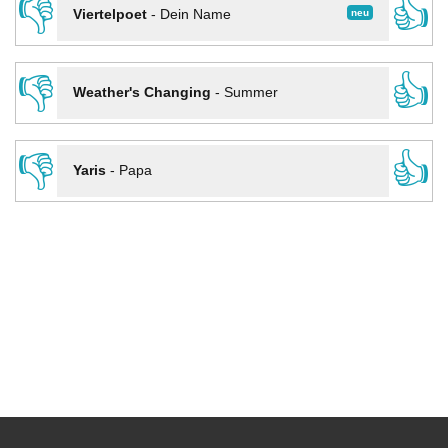
👎
👍
neu
Viertelpoet
-
Dein Name
👎
👍
Weather's Changing
-
Summer
👎
👍
Yaris
-
Papa