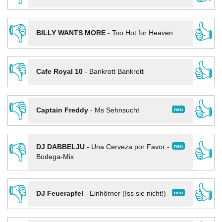
👎
👍
BILLY WANTS MORE
-
Too Hot for Heaven
👎
👍
Cafe Royal 10
-
Bankrott Bankrott
👎
👍
neu
Captain Freddy
-
Ms Sehnsucht
👎
👍
neu
DJ DABBELJU
-
Una Cerveza por Favor -
Bodega-Mix
👎
👍
neu
DJ Feuerapfel
-
Einhörner (Iss sie nicht!)