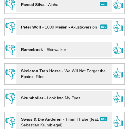
👎
👍
neu
Pascal Silva
-
Aloha
👎
👍
neu
Peter Wolf
-
1000 Meilen - Akustikversion
👎
👍
Rammbock
-
Skinwalker
👎
👍
Skeleton Trap Horse
-
We Will Not Forget the
Epstein Files
👎
👍
Skumbollar
-
Look into My Eyes
👎
👍
neu
Swiss & Die Anderen
-
Timm Thaler (feat.
Sebastian Krumbiegel)