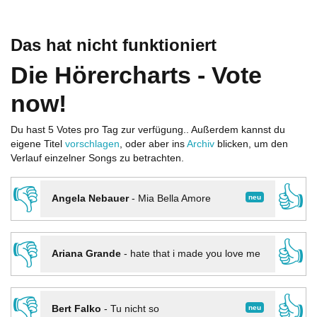
Das hat nicht funktioniert
Die Hörercharts - Vote
now!
Du hast 5 Votes pro Tag zur verfügung.. Außerdem kannst du
eigene Titel
vorschlagen
, oder aber ins
Archiv
blicken, um den
Verlauf einzelner Songs zu betrachten.
👎
👍
neu
Angela Nebauer
-
Mia Bella Amore
👎
👍
Ariana Grande
-
hate that i made you love me
👎
👍
neu
Bert Falko
-
Tu nicht so