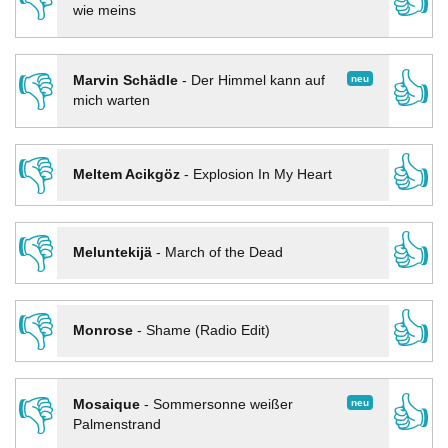
👎
👍
wie meins
👎
👍
neu
Marvin Schädle
-
Der Himmel kann auf
mich warten
👎
👍
Meltem Acikgöz
-
Explosion In My Heart
👎
👍
Meluntekijä
-
March of the Dead
👎
👍
Monrose
-
Shame (Radio Edit)
👎
👍
neu
Mosaique
-
Sommersonne weißer
Palmenstrand