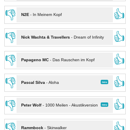
👎
👍
N2E
-
In Meinem Kopf
👎
👍
Nick Wachta & Travellers
-
Dream of Infinity
👎
👍
Papageno MC
-
Das Rauschen im Kopf
👎
👍
neu
Pascal Silva
-
Aloha
👎
👍
neu
Peter Wolf
-
1000 Meilen - Akustikversion
👎
👍
Rammbock
-
Skinwalker