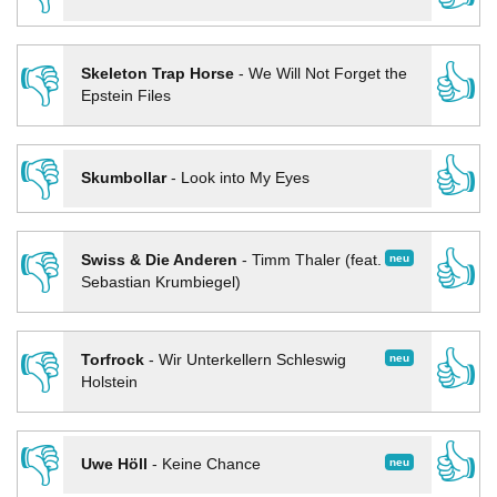
👎
👍
Skeleton Trap Horse
-
We Will Not Forget the
Epstein Files
👎
👍
Skumbollar
-
Look into My Eyes
👎
👍
neu
Swiss & Die Anderen
-
Timm Thaler (feat.
Sebastian Krumbiegel)
👎
👍
neu
Torfrock
-
Wir Unterkellern Schleswig
Holstein
👎
👍
neu
Uwe Höll
-
Keine Chance