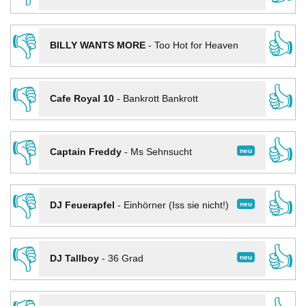
👎
👍
BILLY WANTS MORE
-
Too Hot for Heaven
👎
👍
Cafe Royal 10
-
Bankrott Bankrott
👎
👍
neu
Captain Freddy
-
Ms Sehnsucht
👎
👍
neu
DJ Feuerapfel
-
Einhörner (Iss sie nicht!)
👎
👍
neu
DJ Tallboy
-
36 Grad