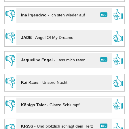
👎
👍
neu
Ina Irgendwo
-
Ich steh wieder auf
👎
👍
JADE
-
Angel Of My Dreams
👎
👍
neu
Jaqueline Engel
-
Lass mich raten
👎
👍
Kai Kaos
-
Unsere Nacht
👎
👍
Königs Taler
-
Glatze Schlumpf
neu
KRiSS
-
Und plötzlich schlägt dein Herz