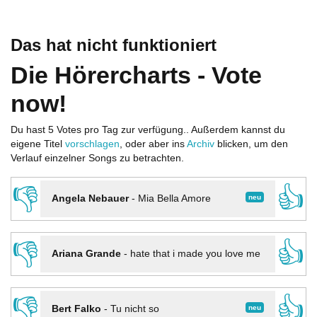
Das hat nicht funktioniert
Die Hörercharts - Vote
now!
Du hast 5 Votes pro Tag zur verfügung.. Außerdem kannst du
eigene Titel
vorschlagen
, oder aber ins
Archiv
blicken, um den
Verlauf einzelner Songs zu betrachten.
👎
👍
neu
Angela Nebauer
-
Mia Bella Amore
👎
👍
Ariana Grande
-
hate that i made you love me
👎
👍
neu
Bert Falko
-
Tu nicht so