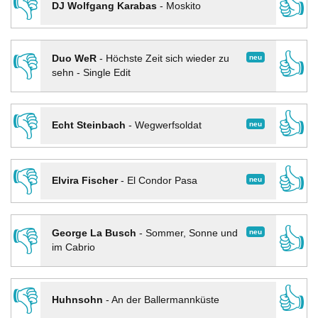
👎
👍
DJ Wolfgang Karabas
-
Moskito
👎
👍
neu
Duo WeR
-
Höchste Zeit sich wieder zu
sehn - Single Edit
👎
👍
neu
Echt Steinbach
-
Wegwerfsoldat
👎
👍
neu
Elvira Fischer
-
El Condor Pasa
👎
👍
neu
George La Busch
-
Sommer, Sonne und
im Cabrio
👎
👍
Huhnsohn
-
An der Ballermannküste