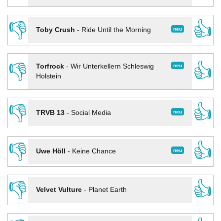
👎
👍
neu
Toby Crush
-
Ride Until the Morning
👎
👍
neu
Torfrock
-
Wir Unterkellern Schleswig
Holstein
👎
👍
neu
TRVB 13
-
Social Media
👎
👍
neu
Uwe Höll
-
Keine Chance
👎
👍
Velvet Vulture
-
Planet Earth