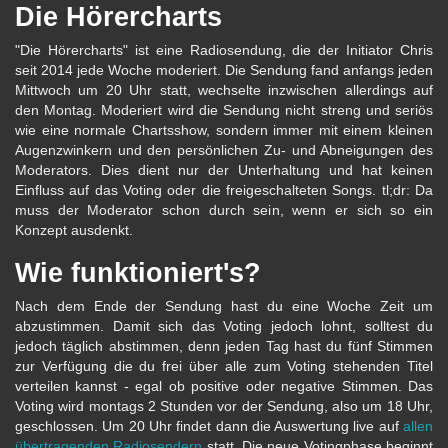
Die Hörercharts
"Die Hörercharts" ist eine Radiosendung, die der Initiator Chris
seit 2014 jede Woche moderiert. Die Sendung fand anfangs jeden
Mittwoch um 20 Uhr statt, wechselte inzwischen allerdings auf
den Montag. Moderiert wird die Sendung nicht streng und seriös
wie eine normale Chartsshow, sondern immer mit einem kleinen
Augenzwinkern und den persönlichen Zu- und Abneigungen des
Moderators. Dies dient nur der Unterhaltung und hat keinen
Einfluss auf das Voting oder die freigeschalteten Songs. tl;dr: Da
muss der Moderator schon durch sein, wenn er sich so ein
Konzept ausdenkt.
Wie funktioniert's?
Nach dem Ende der Sendung hast du eine Woche Zeit um
abzustimmen. Damit sich das Voting jedoch lohnt, solltest du
jedoch täglich abstimmen, denn jeden Tag hast du fünf Stimmen
zur Verfügung die du frei über alle zum Voting stehenden Titel
verteilen kannst - egal ob positive oder negative Stimmen. Das
Voting wird montags 2 Stunden vor der Sendung, also um 18 Uhr,
geschlossen. Um 20 Uhr findet dann die Auswertung live auf
allen
übertragenden Radiosendern
statt. Die neue Votingphase beginnt