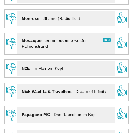
👎
👍
Monrose
-
Shame (Radio Edit)
👎
👍
neu
Mosaique
-
Sommersonne weißer
Palmenstrand
👎
👍
N2E
-
In Meinem Kopf
👎
👍
Nick Wachta & Travellers
-
Dream of Infinity
👎
👍
Papageno MC
-
Das Rauschen im Kopf