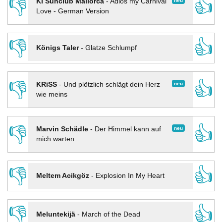
👎
👍
neu
KI Sunclub Mallorca
-
Adios my Carnival
Love - German Version
👎
👍
Königs Taler
-
Glatze Schlumpf
👎
👍
neu
KRiSS
-
Und plötzlich schlägt dein Herz
wie meins
👎
👍
neu
Marvin Schädle
-
Der Himmel kann auf
mich warten
👎
👍
Meltem Acikgöz
-
Explosion In My Heart
👎
👍
Meluntekijä
-
March of the Dead