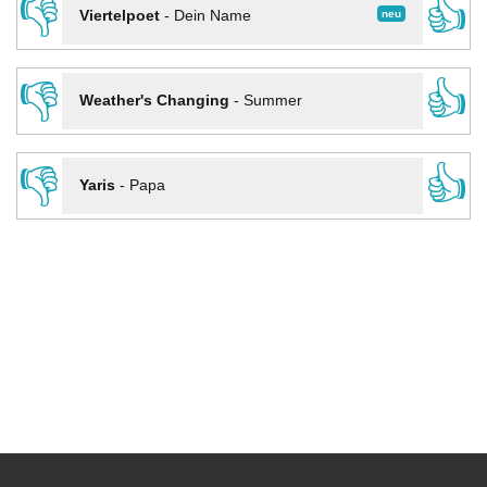
👎
👍
neu
Viertelpoet
-
Dein Name
👎
👍
Weather's Changing
-
Summer
👎
👍
Yaris
-
Papa