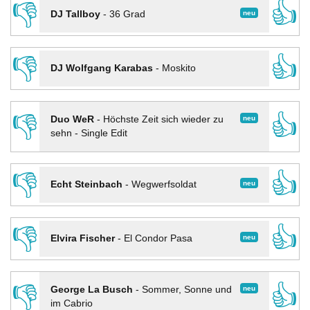
👎
👍
neu
DJ Tallboy
-
36 Grad
👎
👍
DJ Wolfgang Karabas
-
Moskito
👎
👍
neu
Duo WeR
-
Höchste Zeit sich wieder zu
sehn - Single Edit
👎
👍
neu
Echt Steinbach
-
Wegwerfsoldat
👎
👍
neu
Elvira Fischer
-
El Condor Pasa
👎
👍
neu
George La Busch
-
Sommer, Sonne und
im Cabrio