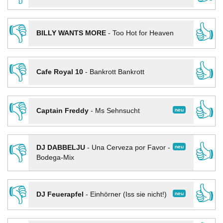
👎
👍
BILLY WANTS MORE
-
Too Hot for Heaven
👎
👍
Cafe Royal 10
-
Bankrott Bankrott
👎
👍
neu
Captain Freddy
-
Ms Sehnsucht
👎
👍
neu
DJ DABBELJU
-
Una Cerveza por Favor -
Bodega-Mix
👎
👍
neu
DJ Feuerapfel
-
Einhörner (Iss sie nicht!)