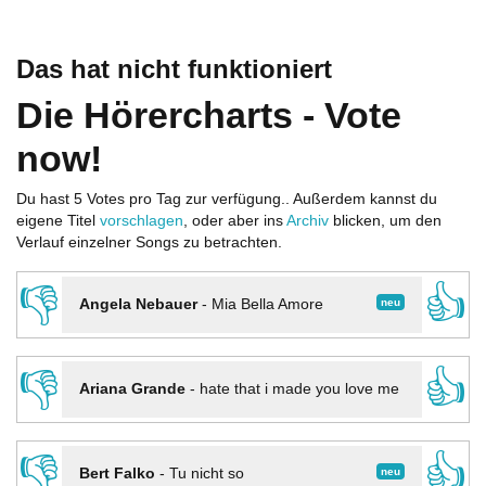
Das hat nicht funktioniert
Die Hörercharts - Vote
now!
Du hast 5 Votes pro Tag zur verfügung.. Außerdem kannst du
eigene Titel
vorschlagen
, oder aber ins
Archiv
blicken, um den
Verlauf einzelner Songs zu betrachten.
👎
👍
neu
Angela Nebauer
-
Mia Bella Amore
👎
👍
Ariana Grande
-
hate that i made you love me
👎
👍
neu
Bert Falko
-
Tu nicht so