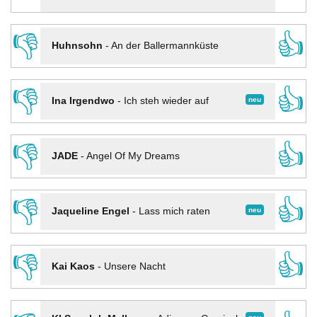
👎
👍
Huhnsohn
-
An der Ballermannküste
👎
👍
neu
Ina Irgendwo
-
Ich steh wieder auf
👎
👍
JADE
-
Angel Of My Dreams
👎
👍
neu
Jaqueline Engel
-
Lass mich raten
👎
👍
Kai Kaos
-
Unsere Nacht