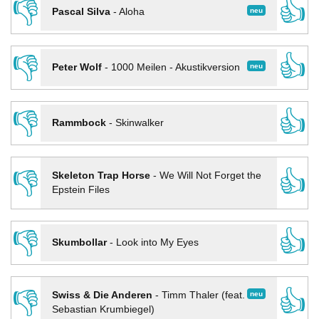
👎
👍
neu
Pascal Silva
-
Aloha
👎
👍
neu
Peter Wolf
-
1000 Meilen - Akustikversion
👎
👍
Rammbock
-
Skinwalker
👎
👍
Skeleton Trap Horse
-
We Will Not Forget the
Epstein Files
👎
👍
Skumbollar
-
Look into My Eyes
👎
👍
neu
Swiss & Die Anderen
-
Timm Thaler (feat.
Sebastian Krumbiegel)