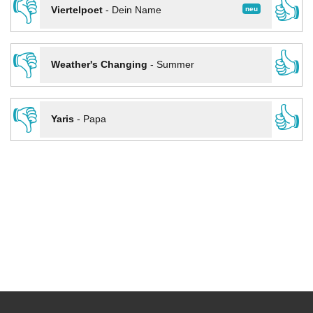
👎
👍
neu
Viertelpoet
-
Dein Name
👎
👍
Weather's Changing
-
Summer
👎
👍
Yaris
-
Papa