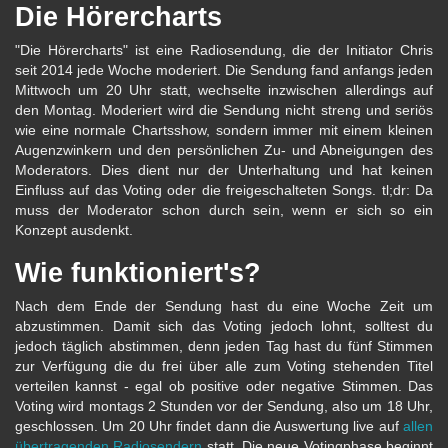
Die Hörercharts
"Die Hörercharts" ist eine Radiosendung, die der Initiator Chris
seit 2014 jede Woche moderiert. Die Sendung fand anfangs jeden
Mittwoch um 20 Uhr statt, wechselte inzwischen allerdings auf
den Montag. Moderiert wird die Sendung nicht streng und seriös
wie eine normale Chartsshow, sondern immer mit einem kleinen
Augenzwinkern und den persönlichen Zu- und Abneigungen des
Moderators. Dies dient nur der Unterhaltung und hat keinen
Einfluss auf das Voting oder die freigeschalteten Songs. tl;dr: Da
muss der Moderator schon durch sein, wenn er sich so ein
Konzept ausdenkt.
Wie funktioniert's?
Nach dem Ende der Sendung hast du eine Woche Zeit um
abzustimmen. Damit sich das Voting jedoch lohnt, solltest du
jedoch täglich abstimmen, denn jeden Tag hast du fünf Stimmen
zur Verfügung die du frei über alle zum Voting stehenden Titel
verteilen kannst - egal ob positive oder negative Stimmen. Das
Voting wird montags 2 Stunden vor der Sendung, also um 18 Uhr,
geschlossen. Um 20 Uhr findet dann die Auswertung live auf
allen
übertragenden Radiosendern
statt. Die neue Votingphase beginnt