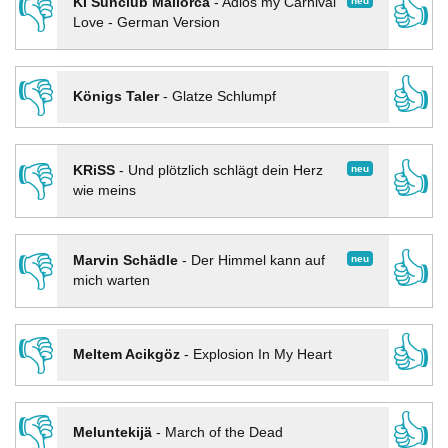
👎
👍
neu
KI Sunclub Mallorca
-
Adios my Carnival
Love - German Version
👎
👍
Königs Taler
-
Glatze Schlumpf
👎
👍
neu
KRiSS
-
Und plötzlich schlägt dein Herz
wie meins
👎
👍
neu
Marvin Schädle
-
Der Himmel kann auf
mich warten
👎
👍
Meltem Acikgöz
-
Explosion In My Heart
👎
👍
Meluntekijä
-
March of the Dead