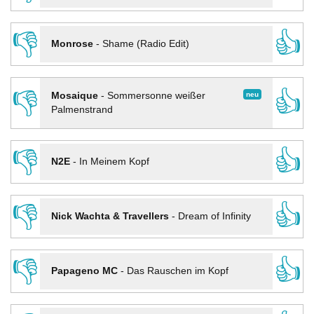
👎
👍
Monrose
-
Shame (Radio Edit)
👎
👍
neu
Mosaique
-
Sommersonne weißer
Palmenstrand
👎
👍
N2E
-
In Meinem Kopf
👎
👍
Nick Wachta & Travellers
-
Dream of Infinity
👎
👍
Papageno MC
-
Das Rauschen im Kopf