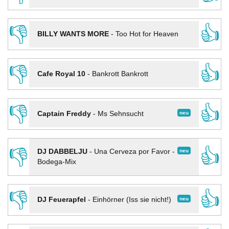
👎
👍
BILLY WANTS MORE
-
Too Hot for Heaven
👎
👍
Cafe Royal 10
-
Bankrott Bankrott
👎
👍
neu
Captain Freddy
-
Ms Sehnsucht
👎
👍
neu
DJ DABBELJU
-
Una Cerveza por Favor -
Bodega-Mix
👎
👍
neu
DJ Feuerapfel
-
Einhörner (Iss sie nicht!)