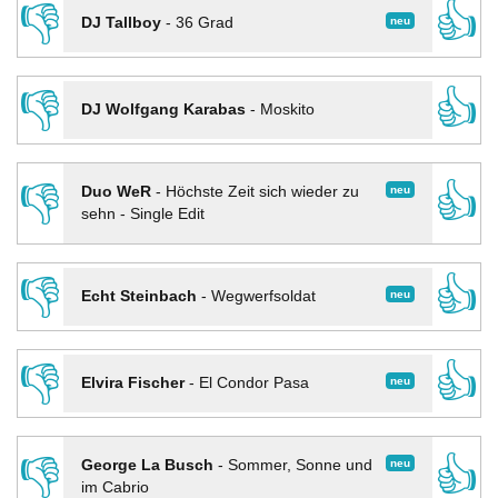
👎
👍
neu
DJ Tallboy
-
36 Grad
👎
👍
DJ Wolfgang Karabas
-
Moskito
👎
👍
neu
Duo WeR
-
Höchste Zeit sich wieder zu
sehn - Single Edit
👎
👍
neu
Echt Steinbach
-
Wegwerfsoldat
👎
👍
neu
Elvira Fischer
-
El Condor Pasa
👎
👍
neu
George La Busch
-
Sommer, Sonne und
im Cabrio