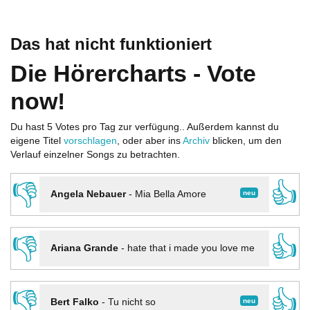
Das hat nicht funktioniert
Die Hörercharts - Vote
now!
Du hast 5 Votes pro Tag zur verfügung.. Außerdem kannst du
eigene Titel
vorschlagen
, oder aber ins
Archiv
blicken, um den
Verlauf einzelner Songs zu betrachten.
👎
👍
neu
Angela Nebauer
-
Mia Bella Amore
👎
👍
Ariana Grande
-
hate that i made you love me
👎
👍
neu
Bert Falko
-
Tu nicht so