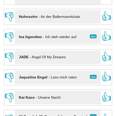
👎
👍
Huhnsohn
-
An der Ballermannküste
👎
👍
neu
Ina Irgendwo
-
Ich steh wieder auf
👎
👍
JADE
-
Angel Of My Dreams
👎
👍
neu
Jaqueline Engel
-
Lass mich raten
👎
👍
Kai Kaos
-
Unsere Nacht