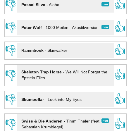
👎
👍
neu
Pascal Silva
-
Aloha
👎
👍
neu
Peter Wolf
-
1000 Meilen - Akustikversion
👎
👍
Rammbock
-
Skinwalker
👎
👍
Skeleton Trap Horse
-
We Will Not Forget the
Epstein Files
👎
👍
Skumbollar
-
Look into My Eyes
👎
👍
neu
Swiss & Die Anderen
-
Timm Thaler (feat.
Sebastian Krumbiegel)