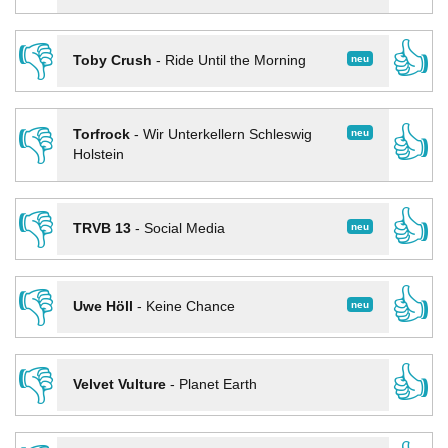
👎
👍
neu
Toby Crush
-
Ride Until the Morning
👎
👍
neu
Torfrock
-
Wir Unterkellern Schleswig
Holstein
👎
👍
neu
TRVB 13
-
Social Media
👎
👍
neu
Uwe Höll
-
Keine Chance
👎
👍
Velvet Vulture
-
Planet Earth