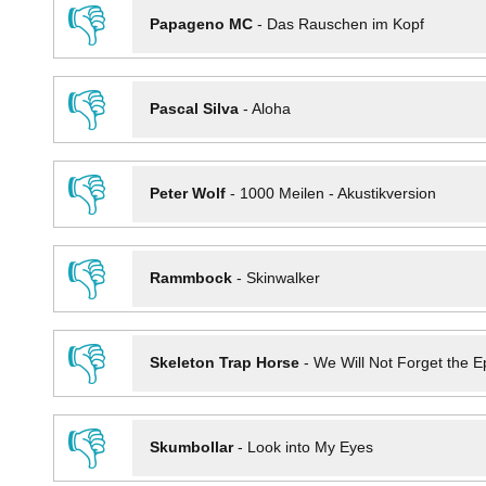
👎
Papageno MC
-
Das Rauschen im Kopf
👎
Pascal Silva
-
Aloha
👎
Peter Wolf
-
1000 Meilen - Akustikversion
👎
Rammbock
-
Skinwalker
👎
Skeleton Trap Horse
-
We Will Not Forget the Ep
👎
Skumbollar
-
Look into My Eyes