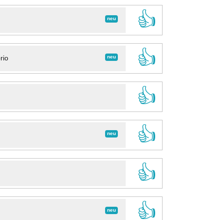
👍
neu
👍
neu
rio
👍
👍
neu
👍
👍
neu