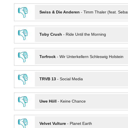
👎
Swiss & Die Anderen
-
Timm Thaler (feat. Seba
👎
Toby Crush
-
Ride Until the Morning
👎
Torfrock
-
Wir Unterkellern Schleswig Holstein
👎
TRVB 13
-
Social Media
👎
Uwe Höll
-
Keine Chance
👎
Velvet Vulture
-
Planet Earth