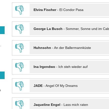
👎
Elvira Fischer
-
El Condor Pasa
👎
George La Busch
-
Sommer, Sonne und im Cab
👎
.
Huhnsohn
-
An der Ballermannküste
👎
Ina Irgendwo
-
Ich steh wieder auf
👎
JADE
-
Angel Of My Dreams
n
👎
Jaqueline Engel
-
Lass mich raten