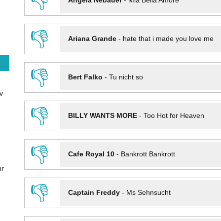
👎
Angela Nebauer
-
Mia Bella Amore
👎
Ariana Grande
-
hate that i made you love me
👎
Bert Falko
-
Tu nicht so
v
👎
BILLY WANTS MORE
-
Too Hot for Heaven
👎
Cafe Royal 10
-
Bankrott Bankrott
hr
👎
Captain Freddy
-
Ms Sehnsucht