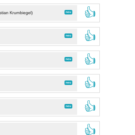
👍
neu
stian Krumbiegel)
👍
neu
👍
neu
👍
neu
👍
neu
👍