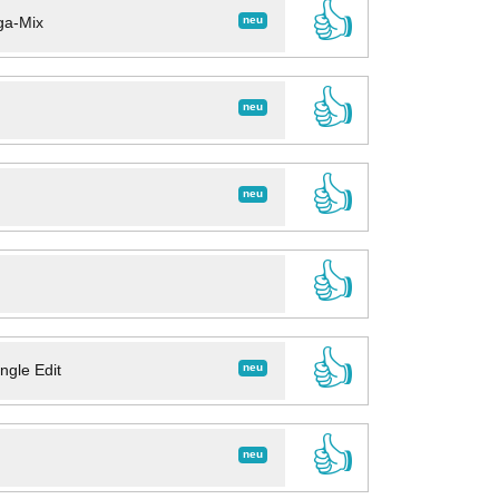
👍
neu
ga-Mix
👍
neu
👍
neu
👍
👍
neu
ngle Edit
👍
neu