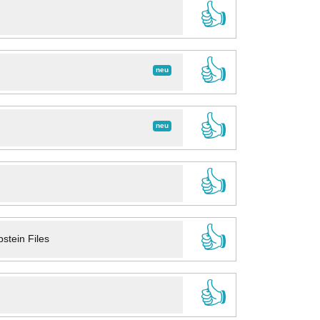
👍
👍
neu
👍
neu
👍
👍
stein Files
👍