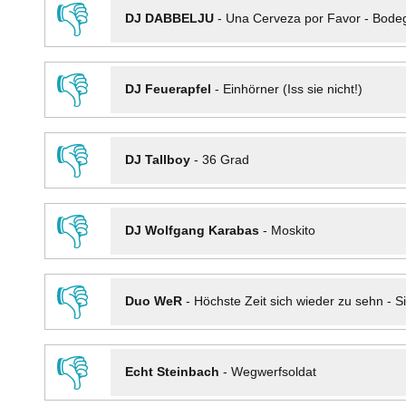
👎
DJ DABBELJU
-
Una Cerveza por Favor - Bode
👎
DJ Feuerapfel
-
Einhörner (Iss sie nicht!)
👎
DJ Tallboy
-
36 Grad
👎
DJ Wolfgang Karabas
-
Moskito
👎
Duo WeR
-
Höchste Zeit sich wieder zu sehn - Si
👎
Echt Steinbach
-
Wegwerfsoldat