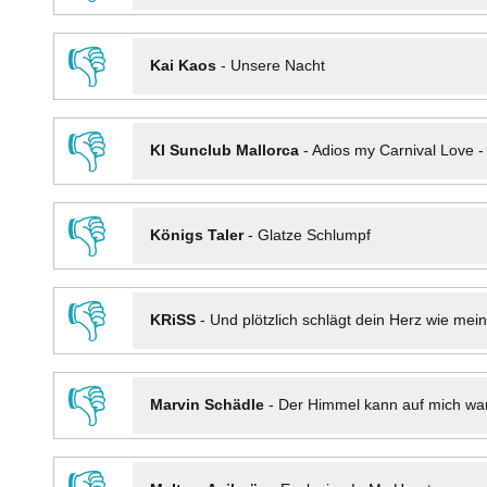
👎
Kai Kaos
-
Unsere Nacht
👎
KI Sunclub Mallorca
-
Adios my Carnival Love 
👎
Königs Taler
-
Glatze Schlumpf
👎
KRiSS
-
Und plötzlich schlägt dein Herz wie mei
👎
Marvin Schädle
-
Der Himmel kann auf mich wa