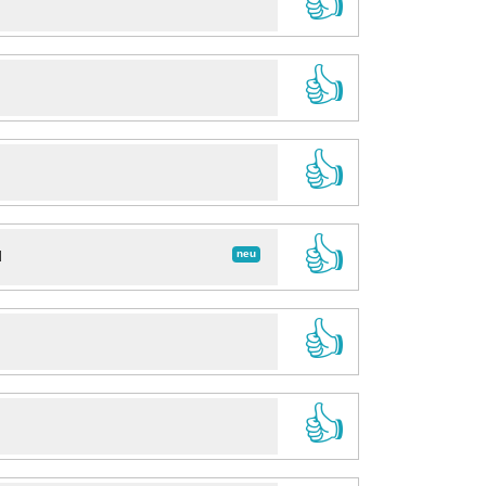
👍
👍
👍
👍
neu
d
👍
👍