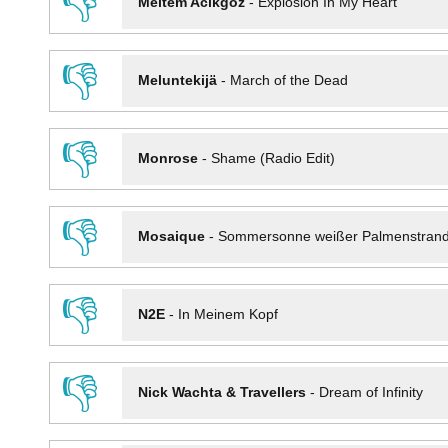
👎
Meltem Acikgöz
-
Explosion In My Heart
👎
Meluntekijä
-
March of the Dead
👎
Monrose
-
Shame (Radio Edit)
👎
Mosaique
-
Sommersonne weißer Palmenstran
👎
N2E
-
In Meinem Kopf
👎
Nick Wachta & Travellers
-
Dream of Infinity