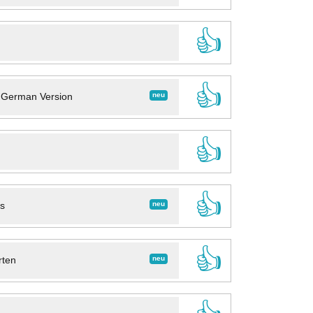
👍
👍
neu
- German Version
👍
👍
neu
ns
👍
neu
rten